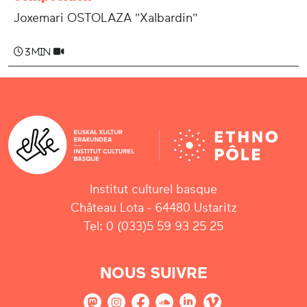
Joxemari OSTOLAZA "Xalbardin"
3 min
Institut culturel basque
Château Lota - 64480 Ustaritz
Tel: 0 (033)5 59 93 25 25
NOUS SUIVRE