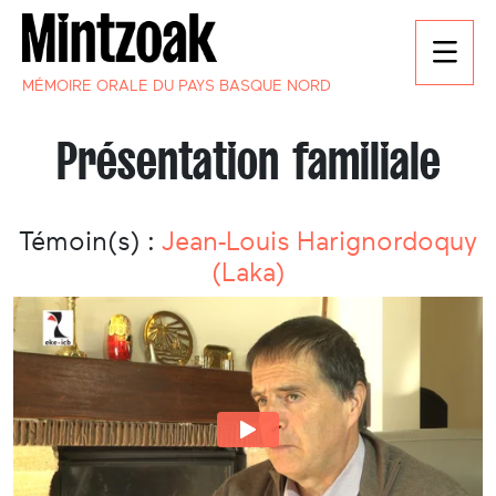
MÉMOIRE ORALE DU PAYS BASQUE NORD
Présentation familiale
Témoin(s) :
Jean-Louis Harignordoquy
(Laka)