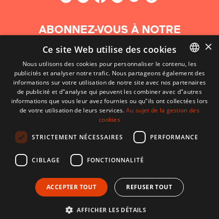
ABONNEZ-VOUS À NOTRE
NEWSLETTER
×
Ce site Web utilise des cookies
Nous utilisons des cookies pour personnaliser le contenu, les
S'abonner
publicités et analyser notre trafic. Nous partageons également des
BASQUE
informations sur votre utilisation de notre site avec nos partenaires
FRENCH
de publicité et d"analyse qui peuvent les combiner avec d"autres
informations que vous leur avez fournies ou qu"ils ont collectées lors
SPANISH
de votre utilisation de leurs services.
Au sujet de la gestion des
cookies
ENGLISH
STRICTEMENT NÉCESSAIRES
PERFORMANCE
CIBLAGE
FONCTIONNALITÉ
ACCEPTER TOUT
REFUSER TOUT
CONTACT
CONDITIONS D'UTILISATION
MENTIONS LÉGALES
AFFICHER LES DÉTAILS
Développé par CodeSyntax. CMS :
Django
.