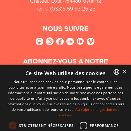
Château Lota - 64480 Ustaritz
Tel: 0 (033)5 59 93 25 25
NOUS SUIVRE
ABONNEZ-VOUS À NOTRE
NEWSLETTER
×
Ce site Web utilise des cookies
Nous utilisons des cookies pour personnaliser le contenu, les
S'abonner
publicités et analyser notre trafic. Nous partageons également des
BASQUE
informations sur votre utilisation de notre site avec nos partenaires
FRENCH
de publicité et d"analyse qui peuvent les combiner avec d"autres
informations que vous leur avez fournies ou qu"ils ont collectées lors
SPANISH
de votre utilisation de leurs services.
Au sujet de la gestion des
cookies
ENGLISH
STRICTEMENT NÉCESSAIRES
PERFORMANCE