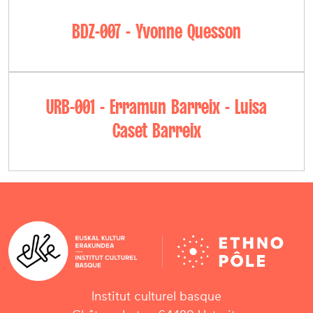
BDZ-007 - Yvonne Quesson
URB-001 - Erramun Barreix - Luisa
Caset Barreix
Institut culturel basque