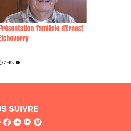
Présentation familiale d'Ernest
Etcheverry
Ernest ETCHEVERRY
7 min
S SUIVRE