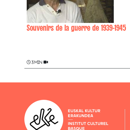
Souvenirs de la guerre de 1939-1945
Eugène OLASAGASTI
3 min