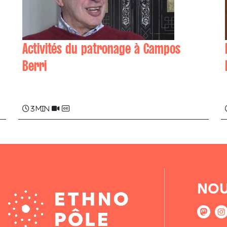
Activités du patronage à Campos
Berri
Jean-Pierre ESAIN
3 min
NOU