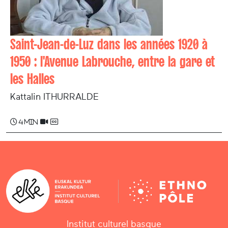
Saint-Jean-de-Luz dans les années 1920 à
1950 : l'Avenue Labrouche, entre la gare et
les Halles
Kattalin ITHURRALDE
4 min
Institut culturel basque