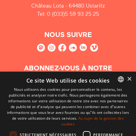
Château Lota - 64480 Ustaritz
Tel: 0 (033)5 59 93 25 25
NOUS SUIVRE
ABONNEZ-VOUS À NOTRE
NEWSLETTER
×
Ce site Web utilise des cookies
Nous utilisons des cookies pour personnaliser le contenu, les
S'abonner
publicités et analyser notre trafic. Nous partageons également des
BASQUE
informations sur votre utilisation de notre site avec nos partenaires
FRENCH
de publicité et d"analyse qui peuvent les combiner avec d"autres
informations que vous leur avez fournies ou qu"ils ont collectées lors
SPANISH
de votre utilisation de leurs services.
Au sujet de la gestion des
cookies
ENGLISH
STRICTEMENT NÉCESSAIRES
PERFORMANCE