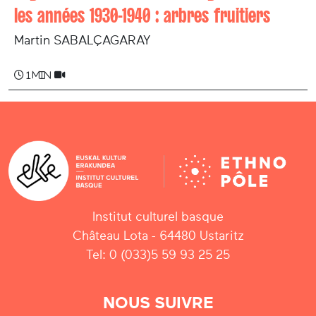
les années 1930-1940 : arbres fruitiers
Martin SABALÇAGARAY
1 min
Institut culturel basque
Château Lota - 64480 Ustaritz
Tel: 0 (033)5 59 93 25 25
NOUS SUIVRE