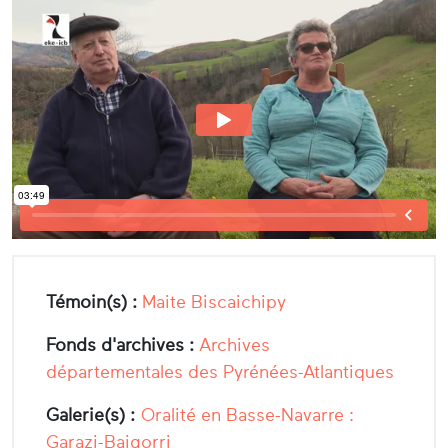
Témoin(s) :
Maite Biscaichipy
Fonds d'archives :
Archives
départementales des Pyrénées-Atlantiques
Galerie(s) :
Oralité en Basse-Navarre :
Garazi-Baigorri