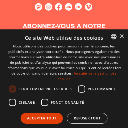
ABONNEZ-VOUS À NOTRE
NEWSLETTER
×
Ce site Web utilise des cookies
Nous utilisons des cookies pour personnaliser le contenu, les
S'abonner
publicités et analyser notre trafic. Nous partageons également des
BASQUE
informations sur votre utilisation de notre site avec nos partenaires
FRENCH
de publicité et d"analyse qui peuvent les combiner avec d"autres
informations que vous leur avez fournies ou qu"ils ont collectées lors
SPANISH
de votre utilisation de leurs services.
Au sujet de la gestion des
cookies
ENGLISH
STRICTEMENT NÉCESSAIRES
PERFORMANCE
CIBLAGE
FONCTIONNALITÉ
ACCEPTER TOUT
REFUSER TOUT