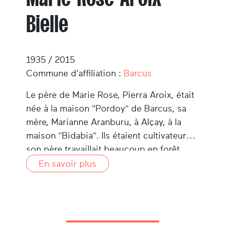
Bielle
1935 / 2015
Commune d'affiliation :
Barcus
Le père de Marie Rose, Pierra Aroix, était
née à la maison "Pordoy" de Barcus, sa
mère, Marianne Aranburu, à Alçay, à la
maison "Bidabia". Ils étaient cultivateurs :
son père travaillait beaucoup en forêt,
coupait et vendait du bois. Ils avaient un
En savoir plus
employé qui les aidait pour les travaux de
domestiques et forestiers.
Marie Rose avait 5 soeurs et un frère (le
cadet); l'une de ses sœurs mourut dans sa