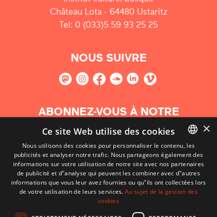
Château Lota - 64480 Ustaritz
Tel: 0 (033)5 59 93 25 25
NOUS SUIVRE
ABONNEZ-VOUS À NOTRE
NEWSLETTER
×
Ce site Web utilise des cookies
Nous utilisons des cookies pour personnaliser le contenu, les
S'abonner
publicités et analyser notre trafic. Nous partageons également des
BASQUE
informations sur votre utilisation de notre site avec nos partenaires
FRENCH
de publicité et d"analyse qui peuvent les combiner avec d"autres
informations que vous leur avez fournies ou qu"ils ont collectées lors
SPANISH
de votre utilisation de leurs services.
Au sujet de la gestion des
cookies
ENGLISH