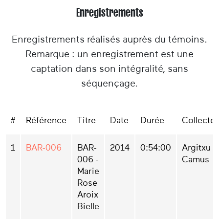
jeunesse.
Enregistrements
Marie Rose est allée travailler à Paris
comme domestique. Elle a également
Enregistrements réalisés auprès du témoins.
travaillé dans une usine. Elle a épousé
Remarque : un enregistrement est une
Jean Bielle, qu'elle a rencontré à Paris.
captation dans son intégralité, sans
Quand ils retournèrent à Mauléon, Marie
séquençage.
Rose travailla à l'usine Bidegain ; son mari
travaillait à la SNCF. Sa sœur aînée avait
repris l'exploitation familiale.
#
Référence
Titre
Date
Durée
Collecte
Marie Rose nous raconte qu'elle avait
appris à danser et à chanter avec son
1
BAR-006
BAR-
2014
0:54:00
Argitxu
père.
006 -
Camus
Marie
Rose
Aroix
Bielle