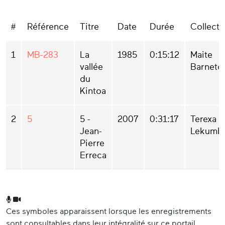
#
Référence
Titre
Date
Durée
Collecte
1
MB-283
La
1985
0:15:12
Maite
vallée
Barnetc
du
Kintoa
2
5
5 -
2007
0:31:17
Terexa
Jean-
Lekumbe
Pierre
Erreca
Ces symboles apparaissent lorsque les enregistrements
sont consultables dans leur intégralité sur ce portail.