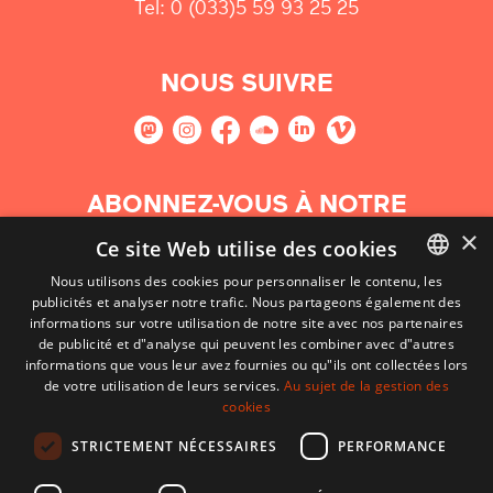
Tel: 0 (033)5 59 93 25 25
NOUS SUIVRE
ABONNEZ-VOUS À NOTRE
NEWSLETTER
×
Ce site Web utilise des cookies
Nous utilisons des cookies pour personnaliser le contenu, les
S'abonner
publicités et analyser notre trafic. Nous partageons également des
BASQUE
informations sur votre utilisation de notre site avec nos partenaires
FRENCH
de publicité et d"analyse qui peuvent les combiner avec d"autres
informations que vous leur avez fournies ou qu"ils ont collectées lors
SPANISH
de votre utilisation de leurs services.
Au sujet de la gestion des
cookies
ENGLISH
STRICTEMENT NÉCESSAIRES
PERFORMANCE