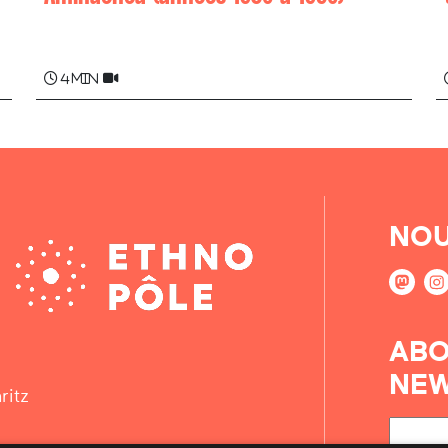
Marie-Anne (Maiena) LANDABOURE
4 min
NOU
ABO
NEW
ritz