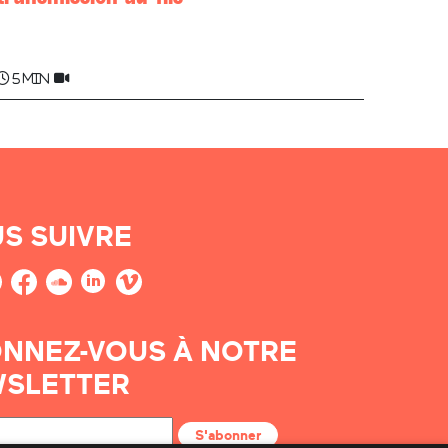
Margitta JAURIBERRY
5 min
S SUIVRE
NNEZ-VOUS À NOTRE
SLETTER
S'abonner