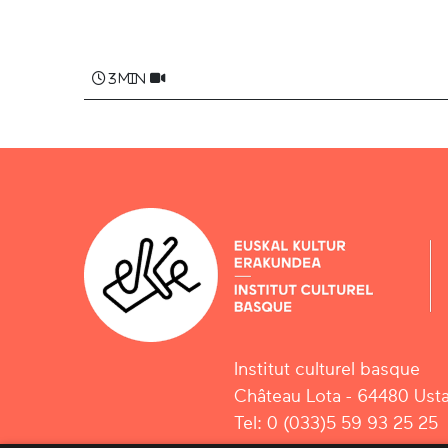
3 min
Institut culturel basque
Château Lota - 64480 Usta
Tel: 0 (033)5 59 93 25 25