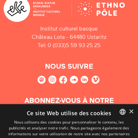
Institut culturel basque
Château Lota - 64480 Ustaritz
Tel: 0 (033)5 59 93 25 25
NOUS SUIVRE
ABONNEZ-VOUS À NOTRE
NEWSLETTER
×
Ce site Web utilise des cookies
Nous utilisons des cookies pour personnaliser le contenu, les
S'abonner
publicités et analyser notre trafic. Nous partageons également des
BASQUE
informations sur votre utilisation de notre site avec nos partenaires