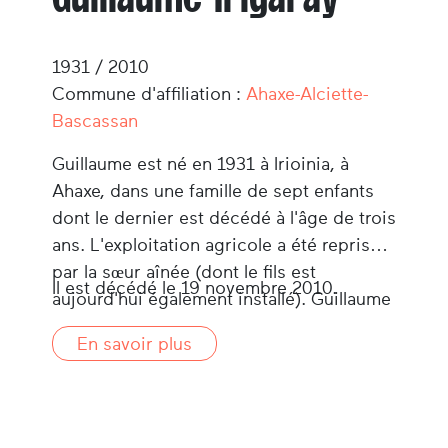
1931 / 2010
Commune d'affiliation :
Ahaxe-Alciette-
Bascassan
Guillaume est né en 1931 à Irioinia, à
Ahaxe, dans une famille de sept enfants
dont le dernier est décédé à l'âge de trois
ans. L'exploitation agricole a été reprise
par la sœur aînée (dont le fils est
Il est décédé le 19 novembre 2010.
aujourd'hui également installé). Guillaume
et deux autres frère et sœur célibataires
En savoir plus
ont continué à vivre à la ferme natale.
Depuis l'âge de quatorze ans (1945), il est
le berger de la famille sur le site de
Gasnategi (massif d'Iraty).