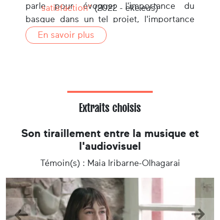
parle pour évoquer l'importance du
satisfaction"
(2022 - eke.eus)
basque dans un tel projet, l'importance
du travail en communauté et de sa
En savoir plus
détermination à toute épreuve.
Extraits choisis
Son tiraillement entre la musique et
l'audiovisuel
Témoin(s) : Maia Iribarne-Olhagarai