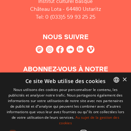
Institut culturel basque
Château Lota - 64480 Ustaritz
Tel: 0 (033)5 59 93 25 25
NOUS SUIVRE
ABONNEZ-VOUS À NOTRE
NEWSLETTER
×
Ce site Web utilise des cookies
Nous utilisons des cookies pour personnaliser le contenu, les
S'abonner
publicités et analyser notre trafic. Nous partageons également des
BASQUE
informations sur votre utilisation de notre site avec nos partenaires
FRENCH
de publicité et d"analyse qui peuvent les combiner avec d"autres
informations que vous leur avez fournies ou qu"ils ont collectées lors
SPANISH
de votre utilisation de leurs services.
Au sujet de la gestion des
cookies
ENGLISH