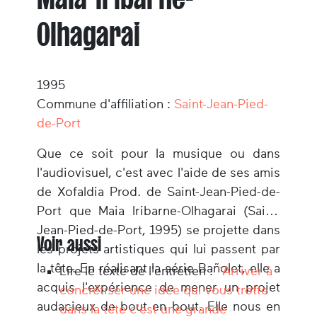
Olhagarai
1995
Commune d'affiliation :
Saint-Jean-Pied-
de-Port
Que ce soit pour la musique ou dans
l'audiovisuel, c'est avec l'aide de ses amis
de Xofaldia Prod. de Saint-Jean-Pied-de-
Port que Maia Iribarne-Olhagarai (Saint-
Jean-Pied-de-Port, 1995) se projette dans
Voir aussi
les projets artistiques qui lui passent par
la tête. En réalisant la série Bañolet, elle a
Lire le texte de l'entretien :
"Arriver à
acquis l'expérience de mener un projet
concrétiser une idée qui vous trotte
audacieux de bout en bout. Elle nous en
dans la tête c'est une grande