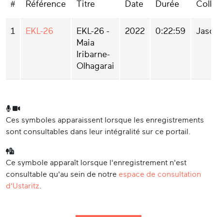
#
Référence
Titre
Date
Durée
Colle
1
EKL-26
EKL-26 -
2022
0:22:59
Jason
Maia
Iribarne-
Olhagarai
Ces symboles apparaissent lorsque les enregistrements
sont consultables dans leur intégralité sur ce portail.
Ce symbole apparaît lorsque l'enregistrement n'est
consultable qu'au sein de notre
espace de consultation
d'Ustaritz
.