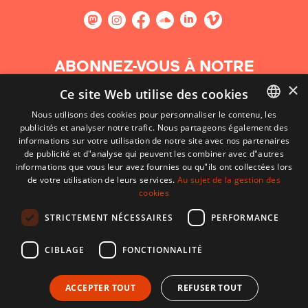
ABONNEZ-VOUS À NOTRE
NEWSLETTER
×
Ce site Web utilise des cookies
Nous utilisons des cookies pour personnaliser le contenu, les
S'abonner
publicités et analyser notre trafic. Nous partageons également des
BASQUE
informations sur votre utilisation de notre site avec nos partenaires
FRENCH
de publicité et d"analyse qui peuvent les combiner avec d"autres
informations que vous leur avez fournies ou qu"ils ont collectées lors
SPANISH
de votre utilisation de leurs services.
Au sujet de la gestion des
cookies
ENGLISH
STRICTEMENT NÉCESSAIRES
PERFORMANCE
CIBLAGE
FONCTIONNALITÉ
ACCEPTER TOUT
REFUSER TOUT