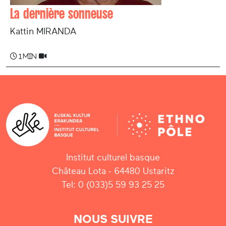
La dernière sonneuse
Kattin MIRANDA
1 min
Institut culturel basque
Château Lota - 64480 Ustaritz
Tel: 0 (033)5 59 93 25 25
NOUS SUIVRE