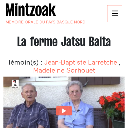
MÉMOIRE ORALE DU PAYS BASQUE NORD
La ferme Jatsu Baita
Témoin(s) :
Jean-Baptiste Larretche
,
Madeleine Sorhouet