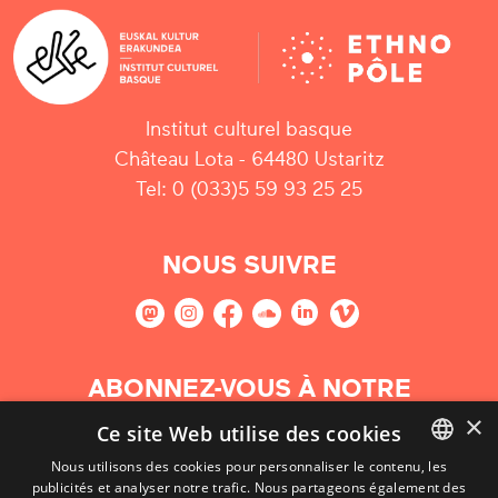
Institut culturel basque
Château Lota - 64480 Ustaritz
Tel: 0 (033)5 59 93 25 25
NOUS SUIVRE
ABONNEZ-VOUS À NOTRE
NEWSLETTER
×
Ce site Web utilise des cookies
Nous utilisons des cookies pour personnaliser le contenu, les
S'abonner
publicités et analyser notre trafic. Nous partageons également des
BASQUE