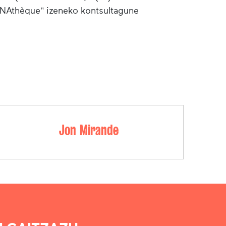
"INAthèque" izeneko kontsultagune
Jon Mirande