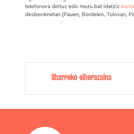
telefonora deituz edo mezu bat idatziz
kont
desberdinetan (Pauen, Bordelen, Tolosan, Pa
Ilharreko eiherazaina