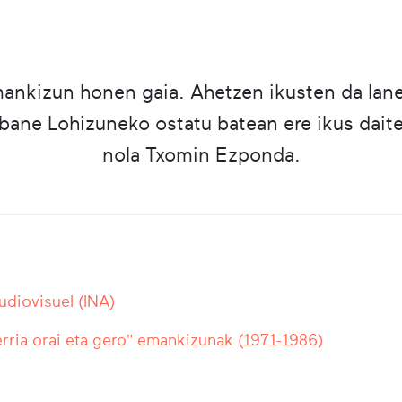
ankizun honen gaia. Ahetzen ikusten da lan
bane Lohizuneko ostatu batean ere ikus daite
nola Txomin Ezponda.
Audiovisuel (INA)
rria orai eta gero" emankizunak (1971-1986)