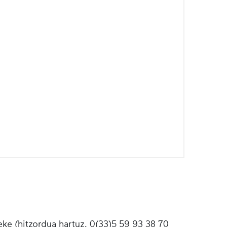
ke (hitzordua hartuz, 0(33)5 59 93 38 70