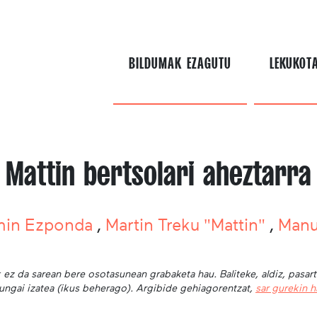
BILDUMAK EZAGUTU
LEKUKOT
Mattin bertsolari aheztarra
min Ezponda
,
Martin Treku "Mattin"
,
Manu
 ez da sarean bere osotasunean grabaketa hau. Baliteke, aldiz, pasar
ungai izatea (ikus beherago). Argibide gehiagorentzat,
sar gurekin 