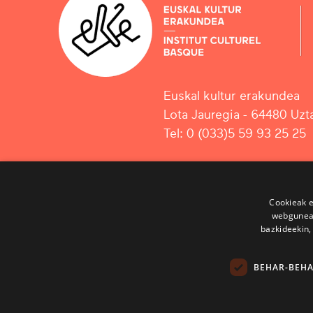
Euskal kultur erakundea
Lota Jauregia - 64480 Uzta
Tel: 0 (033)5 59 93 25 25
Cookieak e
webgunear
bazkideekin,
BEHAR-BEH