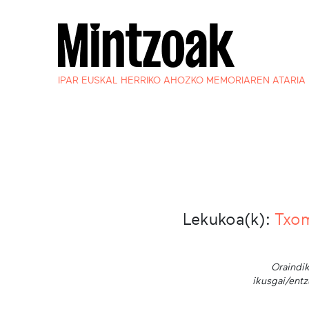
IPAR EUSKAL HERRIKO AHOZKO MEMORIAREN ATARIA
Lekukoa(k):
Txo
Oraindik
ikusgai/entz