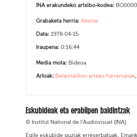
INA erakundeko artxibo-kodea:
BO0000
Grabaketa herria:
Ahetze
Data:
1978-04-15
Iraupena:
0:16:44
Media mota:
Bideoa
Arloak:
Belaunaldien arteko harremanak
Eskubideak eta erabilpen baldintzak
© Institut National de l'Audiovisuel (INA)
Egile eskubide guziak erreserbatuak. Emanki