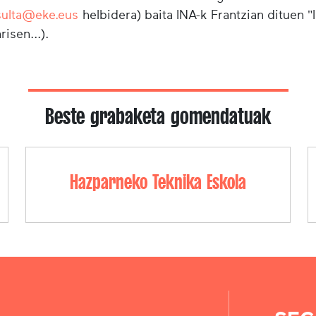
sulta@eke.eus
helbidera) baita INA-k Frantzian dituen 
risen...).
Beste grabaketa gomendatuak
Hazparneko Teknika Eskola