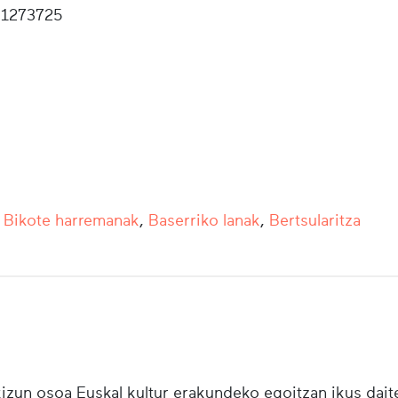
1273725
,
Bikote harremanak
,
Baserriko lanak
,
Bertsularitza
zun osoa Euskal kultur erakundeko egoitzan ikus daite