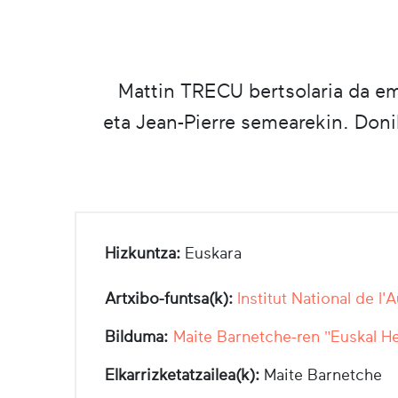
Mattin TRECU bertsolaria da em
eta Jean-Pierre semearekin. Doni
Hizkuntza:
Euskara
Artxibo-funtsa(k):
Institut National de l'
Bilduma:
Maite Barnetche-ren "Euskal He
Elkarrizketatzailea(k):
Maite Barnetche