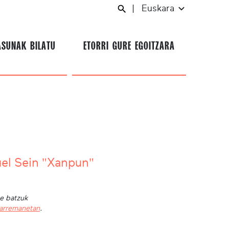
|
Euskara
ASUNAK BILATU
ETORRI GURE EGOITZARA
el Sein "Xanpun"
te batzuk
harremanetan
.