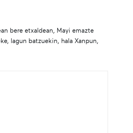
ean bere etxaldean, Mayi emazte
ke, lagun batzuekin, hala Xanpun,