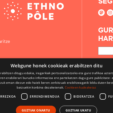
SEG
GUR
HAR
ritze
Webgune honek cookieak erabiltzen ditu
rabiltzen ditugu edukia, iragarkiak pertsonalizatzeko eta gure trafikoa azter
en erabilerari buruzko informazioa ere partekatzen dugu gure publizitate- et
 zuk eman diezun edo haiek beren zerbitzuak erabiltzeagatik bildu duten bes
batzuekin konbina dezaketenak.
Cookieen kudeaketaz
ARREZKOA
ERRENDIMENDUA
BIDERATZEA
FU
KONTAKTUA
GUZTIAK ONARTU
GUZTIAK UKATU