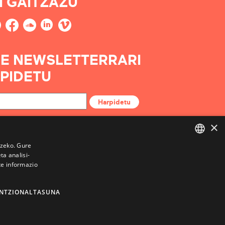
I GAITZAZU
E NEWSLETTERRARI
PIDETU
Harpidetu
×
tzeko. Gure
a analisi-
BASQUE
te informazio
FRENCH
SPANISH
NTZIONALTASUNA
ENGLISH