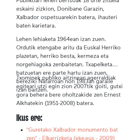
Publikoari lehen bertsoak 18 urte zituela
eskaini zizkion, Donibane Garazin,
Xalbador ospetsuarekin batera, ihauteri
baten karietara.
Lehen lehiaketa 1964ean izan zuen.
Ordutik etengabe aritu da Euskal Herriko
plazetan, herriko besta, kermeza eta
norgehiagoka zenbaitetan. Txapelketa
batzuetan ere parte hartu izan zuen,
Txominek publiko aitzinean agerraldiak
bereziki Nafarroan non 1983an garaile
egiteari utzi egin zion 2007tik goiti, gutxi
izan baitzen.
gora behera bere oholtzakide zen Ernest
Alkhatekin (1951-2008) batera.
Ikus ere:
"Guretako Xalbador monumento bat
zen" - Elkarrizketa (eke.eus - 2009)