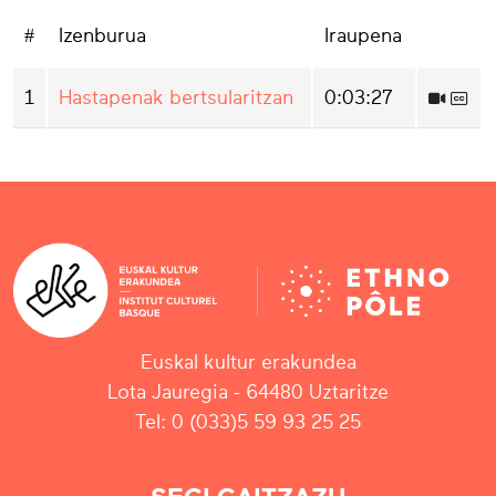
#
Izenburua
Iraupena
1
Hastapenak bertsularitzan
0:03:27
Euskal kultur erakundea
Lota Jauregia - 64480 Uztaritze
Tel: 0 (033)5 59 93 25 25