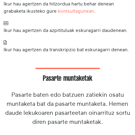
Ikur hau agertzen da hitzordua hartu behar denean
grabaketa ikusteko gure
kontsultagunean
.
Ikur hau agertzen da azpitituluak eskuragarri daudenean.
Ikur hau agertzen da transkripzio bat eskuragarri denean.
Pasarte muntaketak
Pasarte baten edo batzuen zatiekin osatu
muntaketa bat da pasarte muntaketa. Hemen
daude lekukoaren pasarteetan oinarrituz sortu
diren pasarte muntaketak.