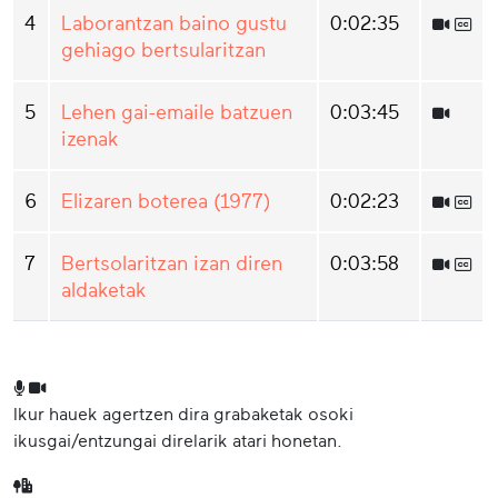
4
Laborantzan baino gustu
0:02:35
gehiago bertsularitzan
5
Lehen gai-emaile batzuen
0:03:45
izenak
6
Elizaren boterea (1977)
0:02:23
7
Bertsolaritzan izan diren
0:03:58
aldaketak
Ikur hauek agertzen dira grabaketak osoki
ikusgai/entzungai direlarik atari honetan.