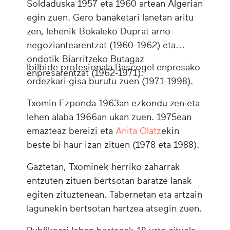
Soldaduska 1957 eta 1960 artean Algerian
egin zuen. Gero banaketari lanetan aritu
zen, lehenik Bokaleko Duprat arno
negoziantearentzat (1960-1962) eta
ondotik Biarritzeko Butagaz
Ibilbide profesionala Bascogel enpresako
enpresarentzat (1962-1971).
ordezkari gisa burutu zuen (1971-1998).
Txomin Ezponda 1963an ezkondu zen eta
lehen alaba 1966an ukan zuen. 1975ean
emazteaz bereizi eta
Anita Olatz
ekin
beste bi haur izan zituen (1978 eta 1988).
Gaztetan, Txominek herriko zaharrak
entzuten zituen bertsotan baratze lanak
egiten zituztenean. Tabernetan eta artzain
lagunekin bertsotan hartzea atsegin zuen.