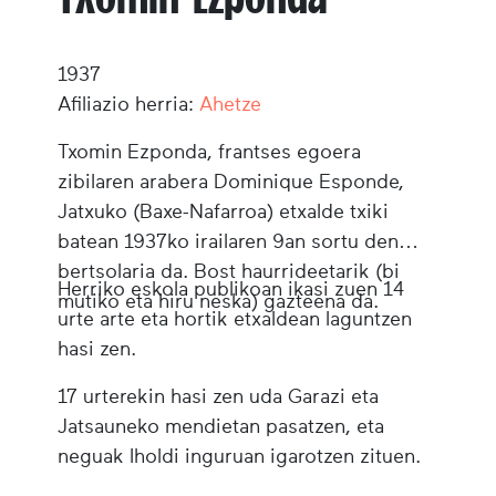
1937
Afiliazio herria:
Ahetze
Txomin Ezponda, frantses egoera
zibilaren arabera Dominique Esponde,
Jatxuko (Baxe-Nafarroa) etxalde txiki
batean 1937ko irailaren 9an sortu den
bertsolaria da. Bost haurrideetarik (bi
Herriko eskola publikoan ikasi zuen 14
mutiko eta hiru neska) gazteena da.
urte arte eta hortik etxaldean laguntzen
hasi zen.
17 urterekin hasi zen uda Garazi eta
Jatsauneko mendietan pasatzen, eta
neguak Iholdi inguruan igarotzen zituen.