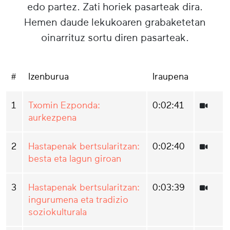
edo partez. Zati horiek pasarteak dira.
Hemen daude lekukoaren grabaketetan
oinarrituz sortu diren pasarteak.
#
Izenburua
Iraupena
1
Txomin Ezponda:
0:02:41
aurkezpena
2
Hastapenak bertsularitzan:
0:02:40
besta eta lagun giroan
3
Hastapenak bertsularitzan:
0:03:39
ingurumena eta tradizio
soziokulturala