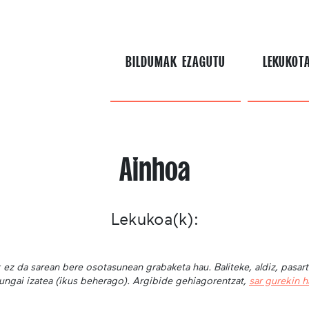
BILDUMAK EZAGUTU
LEKUKOT
Ainhoa
Lekukoa(k):
 ez da sarean bere osotasunean grabaketa hau. Baliteke, aldiz, pasar
ungai izatea (ikus beherago). Argibide gehiagorentzat,
sar gurekin 