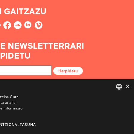
I GAITZAZU
E NEWSLETTERRARI
PIDETU
Harpidetu
×
tzeko. Gure
a analisi-
BASQUE
te informazio
FRENCH
SPANISH
NTZIONALTASUNA
ENGLISH