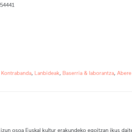
54441
,
Kontrabanda
,
Lanbideak
,
Baserria & laborantza
,
Abere
zun osoa Euskal kultur erakundeko egoitzan ikus daite