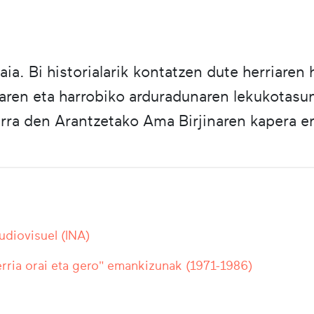
. Bi historialarik kontatzen dute herriaren 
zaren eta harrobiko arduradunaren lekukotasu
rra den Arantzetako Ama Birjinaren kapera e
Audiovisuel (INA)
rria orai eta gero" emankizunak (1971-1986)