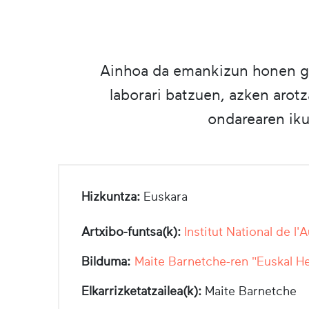
Ainhoa da emankizun honen gaia
laborari batzuen, azken arot
ondarearen iku
Hizkuntza:
Euskara
Artxibo-funtsa(k):
Institut National de l'
Bilduma:
Maite Barnetche-ren "Euskal He
Elkarrizketatzailea(k):
Maite Barnetche