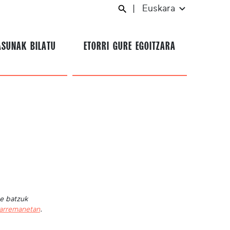
|
Euskara
ASUNAK BILATU
ETORRI GURE EGOITZARA
te batzuk
harremanetan
.