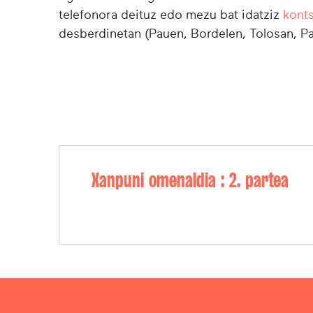
telefonora deituz edo mezu bat idatziz
kont
desberdinetan (Pauen, Bordelen, Tolosan, Pa
Xanpuni omenaldia : 2. partea