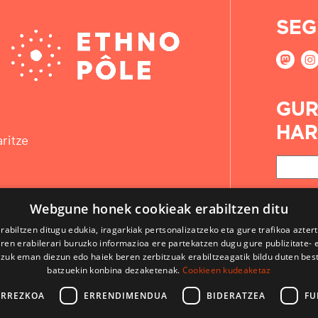
SEG
GUR
HAR
ritze
Webgune honek cookieak erabiltzen ditu
rabiltzen ditugu edukia, iragarkiak pertsonalizatzeko eta gure trafikoa azter
en erabilerari buruzko informazioa ere partekatzen dugu gure publizitate- et
 zuk eman diezun edo haiek beren zerbitzuak erabiltzeagatik bildu duten bes
batzuekin konbina dezaketenak.
Cookieen kudeaketaz
ARREZKOA
ERRENDIMENDUA
BIDERATZEA
FU