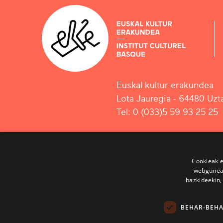
Euskal kultur erakundea
Lota Jauregia - 64480 Uzta
Tel: 0 (033)5 59 93 25 25
Cookieak e
webgunear
bazkideekin,
BEHAR-BEH