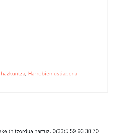
 hazkuntza
,
Harrobien ustiapena
ke (hitzordua hartuz, 0(33)5 59 93 38 70