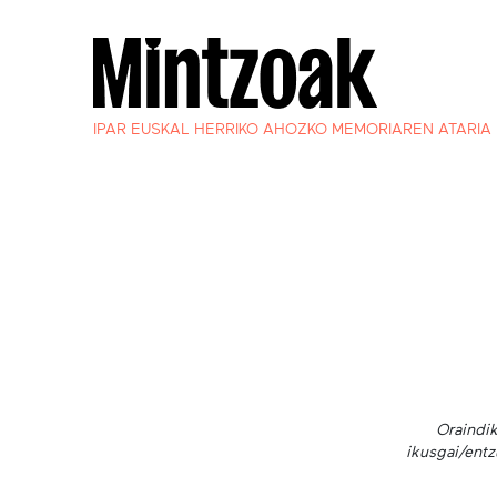
IPAR EUSKAL HERRIKO AHOZKO MEMORIAREN ATARIA
Oraindik
ikusgai/entz