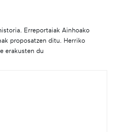
historia. Erreportaiak Ainhoako
nak proposatzen ditu. Herriko
re erakusten du