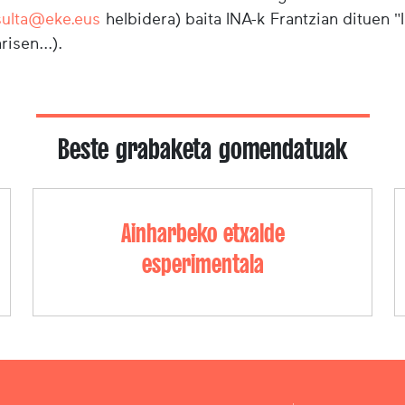
sulta@eke.eus
helbidera) baita INA-k Frantzian dituen 
risen...).
Beste grabaketa gomendatuak
Ainharbeko etxalde
esperimentala