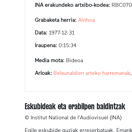
INA erakundeko artxibo-kodea:
RBC070
Grabaketa herria:
Ainhoa
Data:
1977-12-31
Iraupena:
0:15:34
Media mota:
Bideoa
Arloak:
Belaunaldien arteko harremanak
Eskubideak eta erabilpen baldintzak
© Institut National de l'Audiovisuel (INA)
Egile eskubide guziak erreserbatuak. Emanki