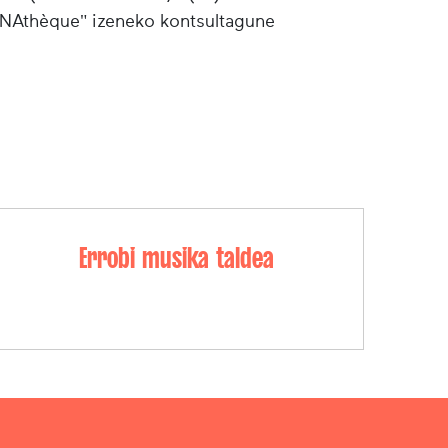
"INAthèque" izeneko kontsultagune
Errobi musika taldea