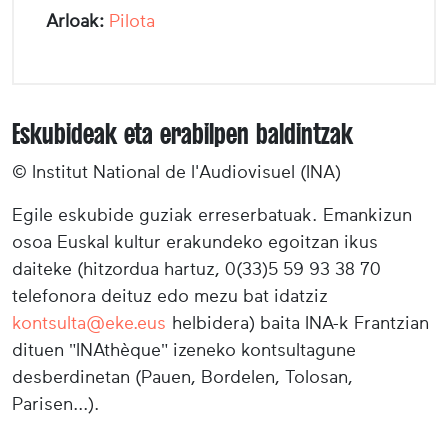
Arloak:
Pilota
Eskubideak eta erabilpen baldintzak
© Institut National de l'Audiovisuel (INA)
Egile eskubide guziak erreserbatuak. Emankizun
osoa Euskal kultur erakundeko egoitzan ikus
daiteke (hitzordua hartuz, 0(33)5 59 93 38 70
telefonora deituz edo mezu bat idatziz
kontsulta@eke.eus
helbidera) baita INA-k Frantzian
dituen "INAthèque" izeneko kontsultagune
desberdinetan (Pauen, Bordelen, Tolosan,
Parisen...).