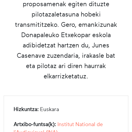
proposamenak egiten dituzte
pilotazaletasuna hobeki
transmititzeko. Gero, emankizunak
Donapaleuko Etxekopar eskola
adibidetzat hartzen du, Junes
Casenave zuzendaria, irakasle bat
eta pilotaz ari diren haurrak
elkarrizketatuz.
Hizkuntza:
Euskara
Artxibo-funtsa(k):
Institut National de