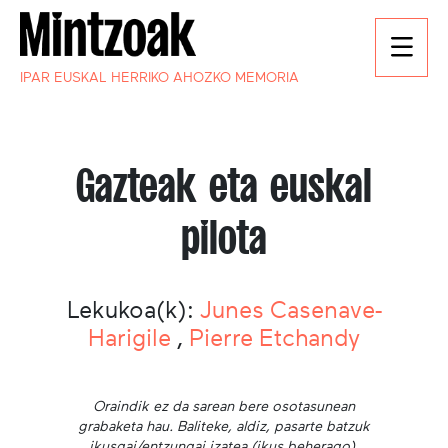
IPAR EUSKAL HERRIKO AHOZKO MEMORIA
Gazteak eta euskal
pilota
Lekukoa(k):
Junes Casenave-
Harigile
,
Pierre Etchandy
Oraindik ez da sarean bere osotasunean
grabaketa hau. Baliteke, aldiz, pasarte batzuk
ikusgai/entzungai izatea (ikus beherago).