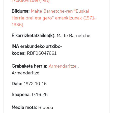
l'Audiovisuel (INA)
Bilduma:
Maite Barnetche-ren "Euskal
Herria orai eta gero" emankizunak (1971-
1986)
Elkarrizketatzailea(k):
Maite Barnetche
INA erakundeko artxibo-
kodea:
RBF06047661
Grabaketa herria:
Armendaritze
,
Armendaritze
Data:
1972-10-16
Iraupena:
0:16:26
Media mota:
Bideoa