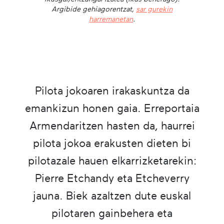
Argibide gehiagorentzat,
sar gurekin
harremanetan
.
Pilota jokoaren irakaskuntza da
emankizun honen gaia. Erreportaia
Armendaritzen hasten da, haurrei
pilota jokoa erakusten dieten bi
pilotazale hauen elkarrizketarekin:
Pierre Etchandy eta Etcheverry
jauna. Biek azaltzen dute euskal
pilotaren gainbehera eta