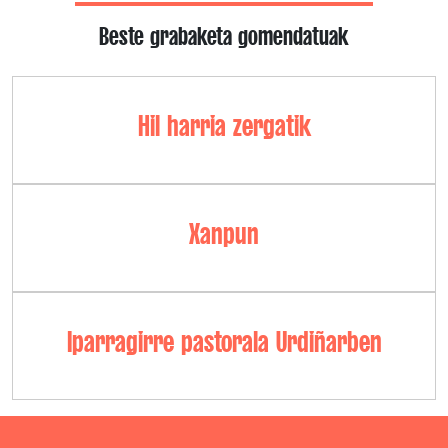
Beste grabaketa gomendatuak
Hil harria zergatik
Xanpun
Iparragirre pastorala Urdiñarben