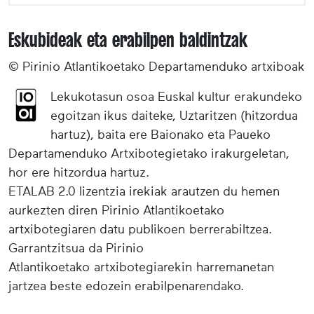
Eskubideak eta erabilpen baldintzak
© Pirinio Atlantikoetako Departamenduko artxiboak
Lekukotasun osoa Euskal kultur erakundeko
egoitzan ikus daiteke, Uztaritzen (hitzordua
hartuz), baita ere Baionako eta Paueko
Departamenduko Artxibotegietako irakurgeletan,
hor ere hitzordua hartuz.
ETALAB 2.0 lizentzia irekiak arautzen du hemen
aurkezten diren Pirinio Atlantikoetako
artxibotegiaren datu publikoen berrerabiltzea.
Garrantzitsua da Pirinio
Atlantikoetako artxibotegiarekin harremanetan
jartzea beste edozein erabilpenarendako.