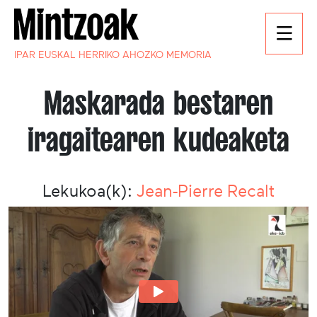
IPAR EUSKAL HERRIKO AHOZKO MEMORIA
Maskarada bestaren
iragaitearen kudeaketa
Lekukoa(k):
Jean-Pierre Recalt