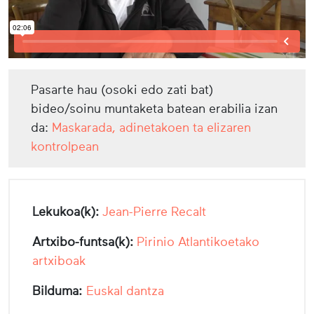
Pasarte hau (osoki edo zati bat)
bideo/soinu muntaketa batean erabilia izan
da:
Maskarada, adinetakoen ta elizaren
kontrolpean
Lekukoa(k):
Jean-Pierre Recalt
Artxibo-funtsa(k):
Pirinio Atlantikoetako
artxiboak
Bilduma:
Euskal dantza