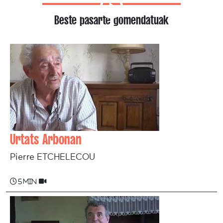
Beste pasarte gomendatuak
Urtats Arbonan
Pierre ETCHELECOU
5 min