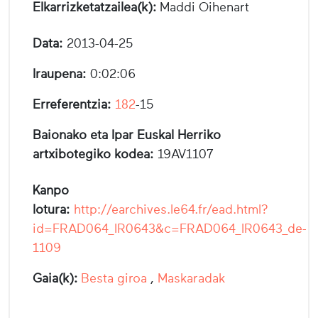
Elkarrizketatzailea(k):
Maddi Oihenart
Data:
2013-04-25
Iraupena:
0:02:06
Erreferentzia:
182
-15
Baionako eta Ipar Euskal Herriko
artxibotegiko kodea:
19AV1107
Kanpo
lotura:
http://earchives.le64.fr/ead.html?
id=FRAD064_IR0643&c=FRAD064_IR0643_de-
1109
Gaia(k):
Besta giroa
,
Maskaradak