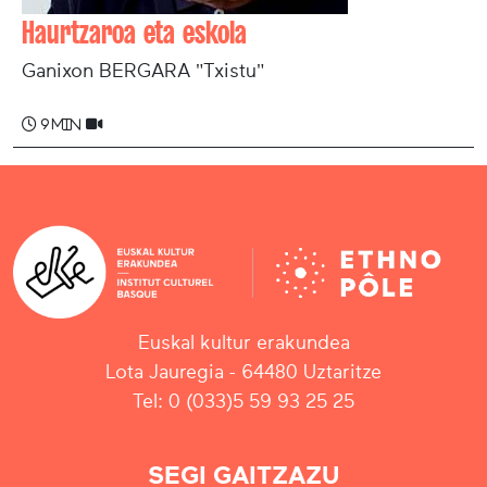
Haurtzaroa eta eskola
Ganixon BERGARA "Txistu"
9 min
Euskal kultur erakundea
Lota Jauregia - 64480 Uztaritze
Tel: 0 (033)5 59 93 25 25
SEGI GAITZAZU