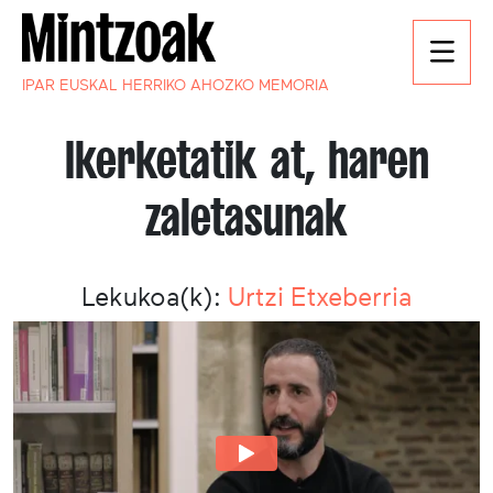
IPAR EUSKAL HERRIKO AHOZKO MEMORIA
Ikerketatik at, haren
zaletasunak
Lekukoa(k):
Urtzi Etxeberria