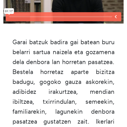
Garai batzuk badira gai batean buru
belarri sartua naizela eta gozamena
dela denbora lan horretan pasatzea.
Bestela horretaz aparte bizitza
badugu, gogoko gauza askorekin,
adibidez irakurtzea, mendian
ibiltzea, txirrindulan, semeekin,
familiarekin, lagunekin denbora
pasatzea gustatzen zait. Ikerlari