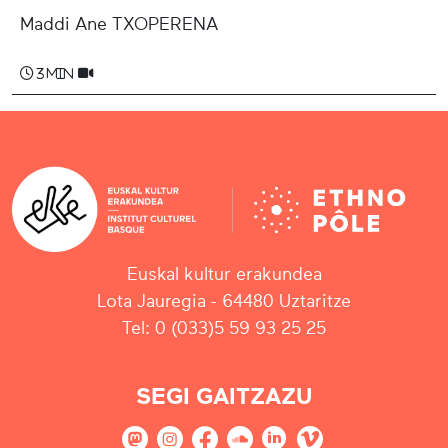
Maddi Ane TXOPERENA
3 min
Euskal kultur erakundea
Lota Jauregia - 64480 Uztaritze
Tel: 0 (033)5 59 93 25 25
SEGI GAITZAZU