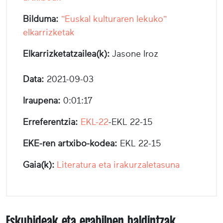
Bilduma:
"Euskal kulturaren lekuko"
elkarrizketak
Elkarrizketatzailea(k):
Jasone Iroz
Data:
2021-09-03
Iraupena:
0:01:17
Erreferentzia:
EKL-22
-EKL 22-15
EKE-ren artxibo-kodea:
EKL 22-15
Gaia(k):
Literatura eta irakurzaletasuna
Eskubideak eta erabilpen baldintzak