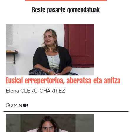
Beste pasarte gomendatuak
Euskal errepertorioa, aberatsa eta anitza
Elena CLERC-CHARRIEZ
2 min