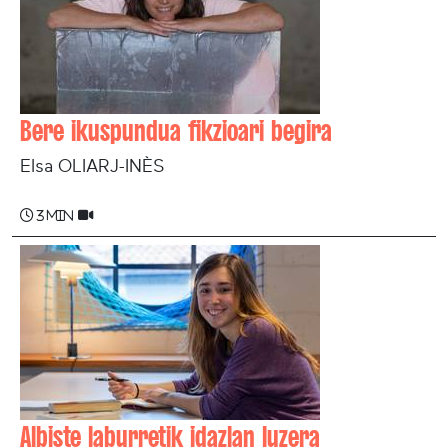
Bere ikuspundua fikzioari begira
Elsa OLIARJ-INÈS
3 min
Albiste laburretik idazlan luzera