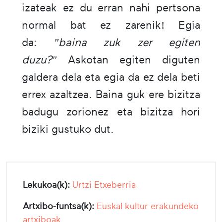
izateak ez du erran nahi pertsona
normal bat ez zarenik! Egia
da:
"baina zuk zer egiten
duzu?"
Askotan egiten diguten
galdera dela eta egia da ez dela beti
errex azaltzea. Baina guk ere bizitza
badugu zorionez eta bizitza hori
biziki gustuko dut.
Lekukoa(k):
Urtzi Etxeberria
Artxibo-funtsa(k):
Euskal kultur erakundeko
artxiboak