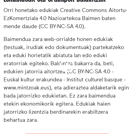
Orri honetako edukiak Creative Commons Aitortu-
EzKomertziala 4.0 Nazioartekoa Baimen baten
mende daude (CC BY-NC-SA 4.0).
Baimendua zara web-orrialde honen edukiak
(testuak, irudiak edo dokumentuak) partekatzeko
eta eduki horietatik abiatuta lan edo eduki
eratorriak egiteko. Baldintza bakarra da, beti,
edukien jatorria aitortzea (CC BY-NC-SA 4.0 -
Euskal kultur erakundea - Institut culturel basque -
www.mintzoak.eus), eta adieraztea aldaketarik egin
bada jatorrizko edukietan. Ez zara baimendua
etekin ekonomikorik egitera. Edukiak haien
jatorrizko lizentzia berdinarekin erabiltzera
behartua zara.