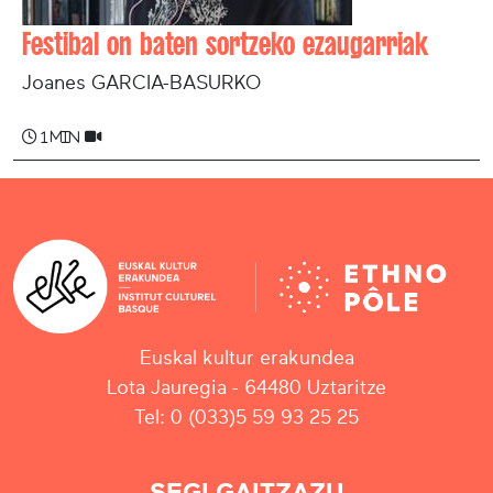
Festibal on baten sortzeko ezaugarriak
Joanes GARCIA-BASURKO
1 min
Euskal kultur erakundea
Lota Jauregia - 64480 Uztaritze
Tel: 0 (033)5 59 93 25 25
SEGI GAITZAZU