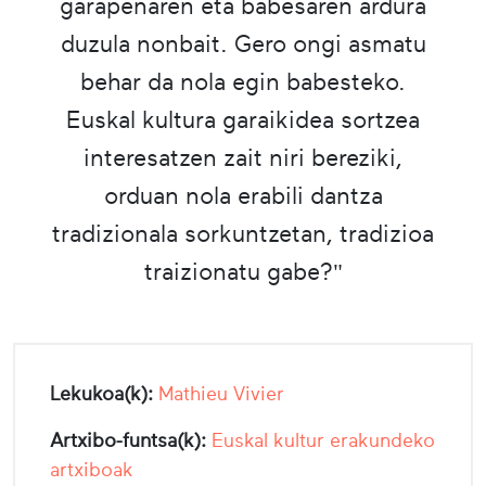
garapenaren eta babesaren ardura
duzula nonbait. Gero ongi asmatu
behar da nola egin babesteko.
Euskal kultura garaikidea sortzea
interesatzen zait niri bereziki,
orduan nola erabili dantza
tradizionala sorkuntzetan, tradizioa
traizionatu gabe?"
Lekukoa(k):
Mathieu Vivier
Artxibo-funtsa(k):
Euskal kultur erakundeko
artxiboak