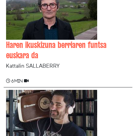
Haren ikuskizuna berriaren funtsa
euskara da
Kattalin SALLABERRY
6 min