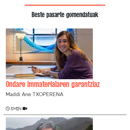
Beste pasarte gomendatuak
Ondare immaterialaren garantziaz
Maddi Ane TXOPERENA
3 min