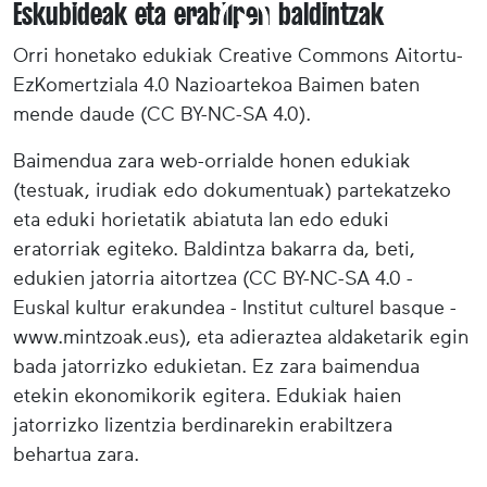
Eskubideak eta erabilpen baldintzak
Orri honetako edukiak Creative Commons Aitortu-
EzKomertziala 4.0 Nazioartekoa Baimen baten
mende daude (CC BY-NC-SA 4.0).
Baimendua zara web-orrialde honen edukiak
(testuak, irudiak edo dokumentuak) partekatzeko
eta eduki horietatik abiatuta lan edo eduki
eratorriak egiteko. Baldintza bakarra da, beti,
edukien jatorria aitortzea (CC BY-NC-SA 4.0 -
Euskal kultur erakundea - Institut culturel basque -
www.mintzoak.eus), eta adieraztea aldaketarik egin
bada jatorrizko edukietan. Ez zara baimendua
etekin ekonomikorik egitera. Edukiak haien
jatorrizko lizentzia berdinarekin erabiltzera
behartua zara.