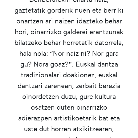
gaztetatik gorderik nuen eta berriki
onartzen ari naizen idazteko behar
hori, oinarrizko galderei erantzunak
bilatzeko behar horretatik datorrela,
hala nola: “Nor naiz ni? Nor gara
gu? Nora goaz?”. Euskal dantza
tradizionalari doakionez, euskal
dantzari zarenean, zerbait berezia
oinordetzen duzu, gure kultura
osatzen duten oinarrizko
adierazpen artistikoetarik bat eta
uste dut horren atxikitzearen,