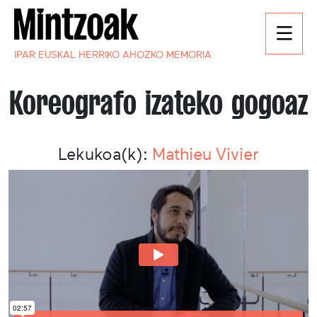
IPAR EUSKAL HERRIKO AHOZKO MEMORIA
Koreografo izateko gogoaz
Lekukoa(k):
Mathieu Vivier