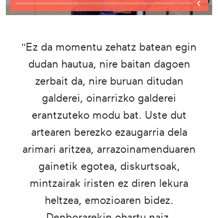
"Ez da momentu zehatz batean egin
dudan hautua, nire baitan dagoen
zerbait da, nire buruan ditudan
galderei, oinarrizko galderei
erantzuteko modu bat. Uste dut
artearen berezko ezaugarria dela
arimari aritzea, arrazoinamenduaren
gainetik egotea, diskurtsoak,
mintzairak iristen ez diren lekura
heltzea, emozioaren bidez.
Denborarekin ohartu naiz,