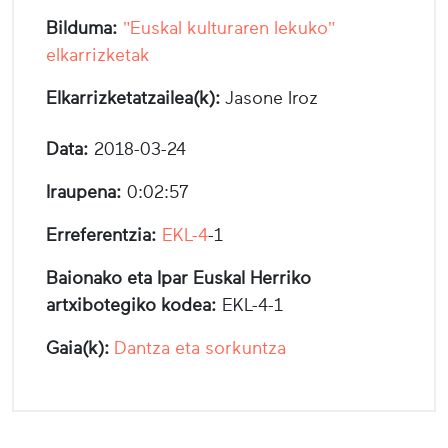
Bilduma:
"Euskal kulturaren lekuko"
elkarrizketak
Elkarrizketatzailea(k):
Jasone Iroz
Data:
2018-03-24
Iraupena:
0:02:57
Erreferentzia:
EKL-4
-1
Baionako eta Ipar Euskal Herriko
artxibotegiko kodea:
EKL-4-1
Gaia(k):
Dantza eta sorkuntza