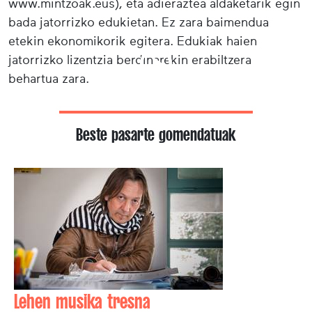
www.mintzoak.eus), eta adieraztea aldaketarik egin
bada jatorrizko edukietan. Ez zara baimendua
etekin ekonomikorik egitera. Edukiak haien
jatorrizko lizentzia berdinarekin erabiltzera
behartua zara.
Beste pasarte gomendatuak
Lehen musika tresna