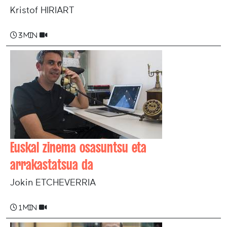
Kristof HIRIART
3 min
Euskal zinema osasuntsu eta
arrakastatsua da
Jokin ETCHEVERRIA
1 min