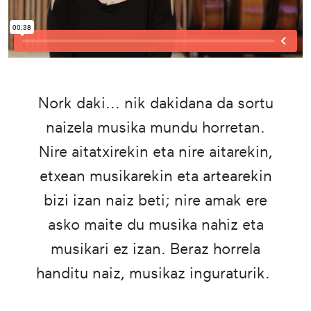
Nork daki... nik dakidana da sortu
naizela musika mundu horretan.
Nire aitatxirekin eta nire aitarekin,
etxean musikarekin eta artearekin
bizi izan naiz beti; nire amak ere
asko maite du musika nahiz eta
musikari ez izan. Beraz horrela
handitu naiz, musikaz inguraturik.