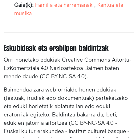
Gaia(k):
Familia eta harremanak
,
Kantua eta
musika
Eskubideak eta erabilpen baldintzak
Orri honetako edukiak Creative Commons Aitortu-
EzKomertziala 4.0 Nazioartekoa Baimen baten
mende daude (CC BY-NC-SA 4.0).
Baimendua zara web-orrialde honen edukiak
(testuak, irudiak edo dokumentuak) partekatzeko
eta eduki horietatik abiatuta lan edo eduki
eratorriak egiteko. Baldintza bakarra da, beti,
edukien jatorria aitortzea (CC BY-NC-SA 4.0 -
Euskal kultur erakundea - Institut culturel basque -