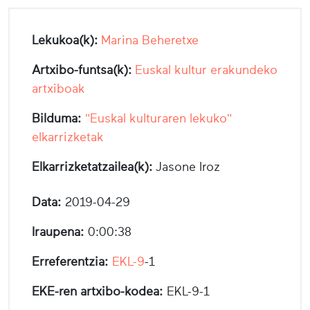
Lekukoa(k):
Marina Beheretxe
Artxibo-funtsa(k):
Euskal kultur erakundeko
artxiboak
Bilduma:
"Euskal kulturaren lekuko"
elkarrizketak
Elkarrizketatzailea(k):
Jasone Iroz
Data:
2019-04-29
Iraupena:
0:00:38
Erreferentzia:
EKL-9
-1
EKE-ren artxibo-kodea:
EKL-9-1