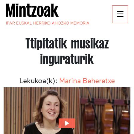
IPAR EUSKAL HERRIKO AHOZKO MEMORIA
Ttipitatik musikaz
inguraturik
Lekukoa(k):
Marina Beheretxe