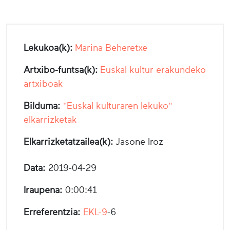
Lekukoa(k):
Marina Beheretxe
Artxibo-funtsa(k):
Euskal kultur erakundeko
artxiboak
Bilduma:
"Euskal kulturaren lekuko"
elkarrizketak
Elkarrizketatzailea(k):
Jasone Iroz
Data:
2019-04-29
Iraupena:
0:00:41
Erreferentzia:
EKL-9
-6