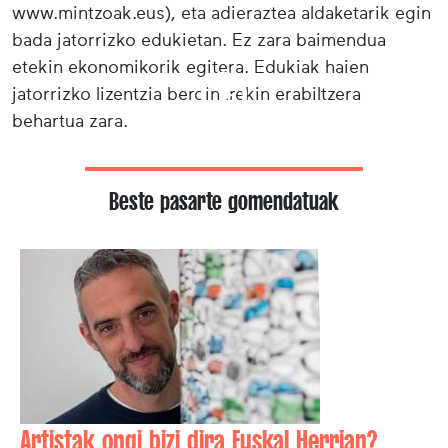
www.mintzoak.eus), eta adieraztea aldaketarik egin
bada jatorrizko edukietan. Ez zara baimendua
etekin ekonomikorik egitera. Edukiak haien
jatorrizko lizentzia berdinarekin erabiltzera
behartua zara.
Beste pasarte gomendatuak
Artistak ongi bizi dira Euskal Herrian?