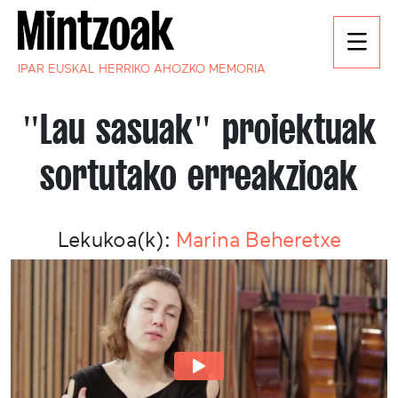
IPAR EUSKAL HERRIKO AHOZKO MEMORIA
"Lau sasuak" proiektuak
sortutako erreakzioak
Lekukoa(k):
Marina Beheretxe