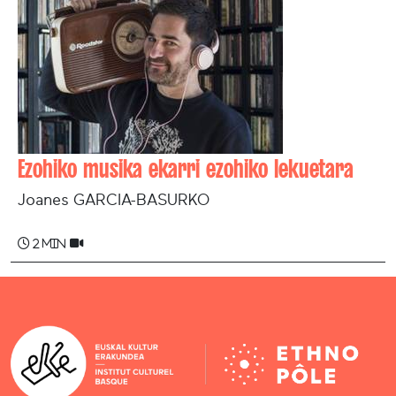
Ezohiko musika ekarri ezohiko lekuetara
Joanes GARCIA-BASURKO
2 min