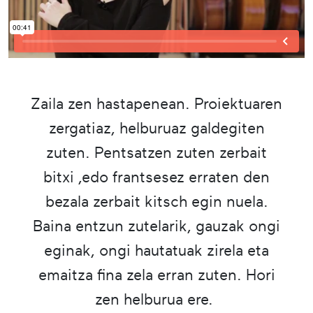
Zaila zen hastapenean. Proiektuaren
zergatiaz, helburuaz galdegiten
zuten. Pentsatzen zuten zerbait
bitxi ,edo frantsesez erraten den
bezala zerbait kitsch egin nuela.
Baina entzun zutelarik, gauzak ongi
eginak, ongi hautatuak zirela eta
emaitza fina zela erran zuten. Hori
zen helburua ere.