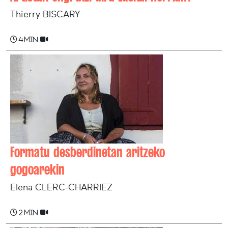
Thierry BISCARY
4 min
Formatu desberdinetan aritzeko
gogoarekin
Elena CLERC-CHARRIEZ
2 min