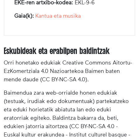
EKE-ren artxibo-kodea:
EKL-9-6
Gaia(k):
Kantua eta musika
Eskubideak eta erabilpen baldintzak
Orri honetako edukiak Creative Commons Aitortu-
EzKomertziala 4.0 Nazioartekoa Baimen baten
mende daude (CC BY-NC-SA 4.0).
Baimendua zara web-orrialde honen edukiak
(testuak, irudiak edo dokumentuak) partekatzeko
eta eduki horietatik abiatuta lan edo eduki
eratorriak egiteko. Baldintza bakarra da, beti,
edukien jatorria aitortzea (CC BY-NC-SA 4.0 -
Euskal kultur erakundea - Institut culturel basque -