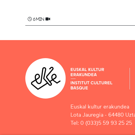
Elena CLERC-CHARRIEZ
6 min
Euskal kultur erakundea
Lota Jauregia - 64480 Uzta
Tel: 0 (033)5 59 93 25 25