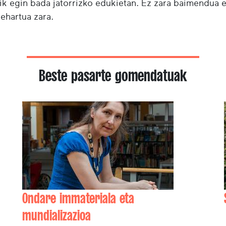
ik egin bada jatorrizko edukietan. Ez zara baimendua 
behartua zara.
Beste pasarte gomendatuak
Ondare immateriala eta
mundializazioa