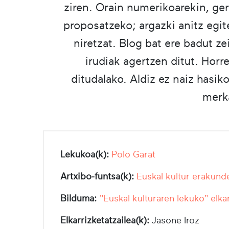
ziren. Orain numerikoarekin, ge
proposatzeko; argazki anitz egit
niretzat. Blog bat ere badut 
irudiak agertzen ditut. Horr
ditudalako. Aldiz ez naiz hasi
merka
Lekukoa(k):
Polo Garat
Artxibo-funtsa(k):
Euskal kultur erakund
Bilduma:
"Euskal kulturaren lekuko" elka
Elkarrizketatzailea(k):
Jasone Iroz