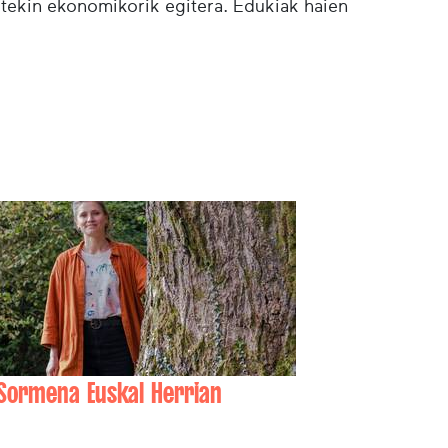
etekin ekonomikorik egitera. Edukiak haien
Sormena Euskal Herrian
Nahia ZUBELDIA