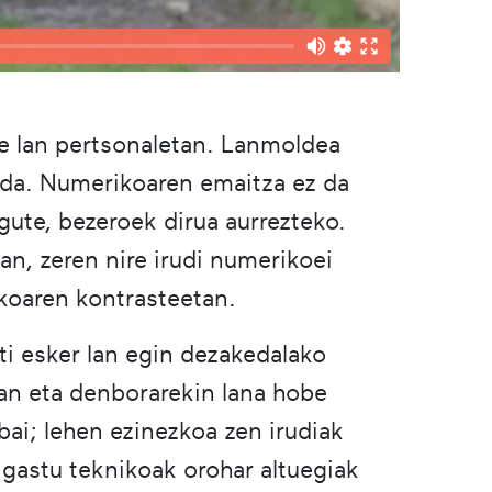
re lan pertsonaletan. Lanmoldea
 da. Numerikoaren emaitza ez da
gute, bezeroek dirua aurrezteko.
oan, zeren nire irudi numerikoei
ikoaren kontrasteetan.
eti esker lan egin dezakedalako
ean eta denborarekin lana hobe
bai; lehen ezinezkoa zen irudiak
a gastu teknikoak orohar altuegiak