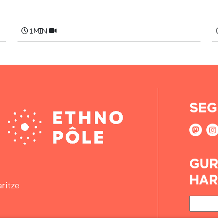
Marie DARRIEUSSECQ
1 min
SEG
GUR
HAR
ritze