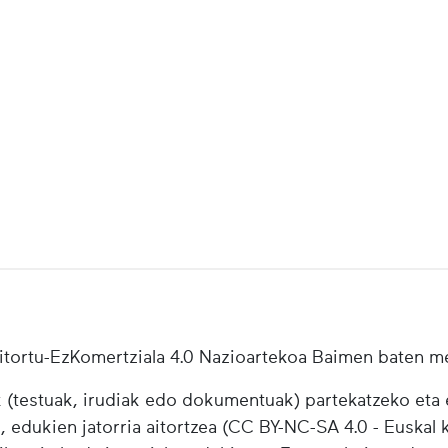
tortu-EzKomertziala 4.0 Nazioartekoa Baimen baten m
testuak, irudiak edo dokumentuak) partekatzeko eta e
i, edukien jatorria aitortzea (CC BY-NC-SA 4.0 - Euskal k