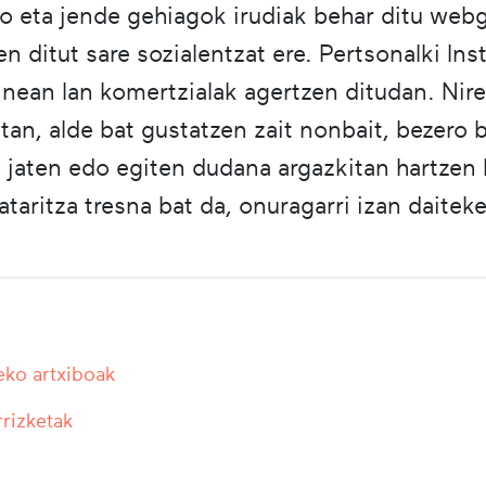
ro eta jende gehiagok irudiak behar ditu web
en ditut sare sozialentzat ere. Pertsonalki In
zeinean lan komertzialak agertzen ditudan. N
etan, alde bat gustatzen zait nonbait, bezero
ko jaten edo egiten dudana argazkitan hartzen
taritza tresna bat da, onuragarri izan daitek
eko artxiboak
rrizketak