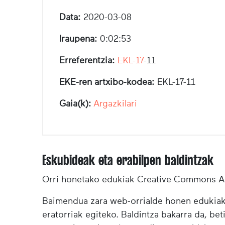
Data:
2020-03-08
Iraupena:
0:02:53
Erreferentzia:
EKL-17
-11
EKE-ren artxibo-kodea:
EKL-17-11
Gaia(k):
Argazkilari
Eskubideak eta erabilpen baldintzak
Orri honetako edukiak Creative Commons Ai
Baimendua zara web-orrialde honen edukiak (
eratorriak egiteko. Baldintza bakarra da, bet