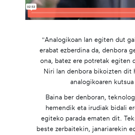
"Analogikoan lan egiten dut ga
erabat ezberdina da, denbora g
ona, batez ere potretak egiten 
Niri lan denbora bikoizten dit 
analogikoaren kutsua 
Baina ber denboran, teknologia
hemendik eta irudiak bidali e
egiteko parada ematen dit. Tekn
beste zerbaitekin, janariarekin e