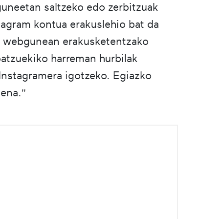
guneetan saltzeko edo zerbitzuak
stagram kontua erakuslehio bat da
ire webgunean erakusketentzako
 batzuekiko harreman hurbilak
 Instagramera igotzeko. Egiazko
eena."