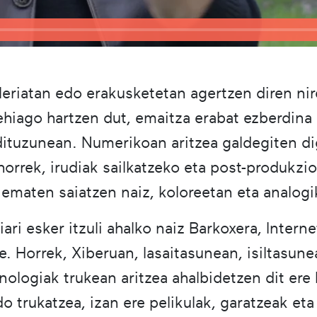
leriatan edo erakusketetan agertzen diren ni
ehiago hartzen dut, emaitza erabat ezberdina
dituzunean. Numerikoan aritzea galdegiten di
horrek, irudiak sailkatzeko eta post-produkzi
ematen saiatzen naiz, koloreetan eta analog
ri esker itzuli ahalko naiz Barkoxera, Intern
re. Horrek, Xiberuan, lasaitasunean, isiltasun
ologiak trukean aritzea ahalbidetzen dit ere 
do trukatzea, izan ere pelikulak, garatzeak et