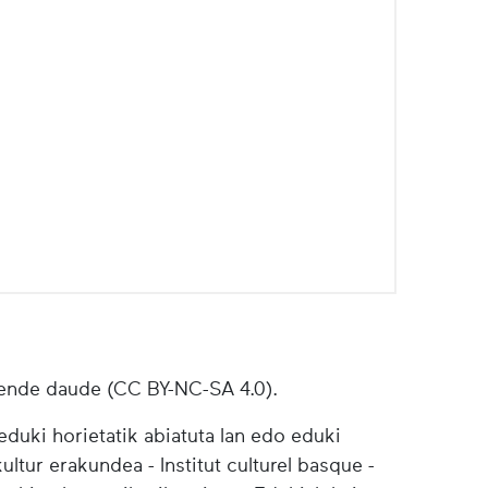
ende daude (CC BY-NC-SA 4.0).
duki horietatik abiatuta lan edo eduki
ultur erakundea - Institut culturel basque -