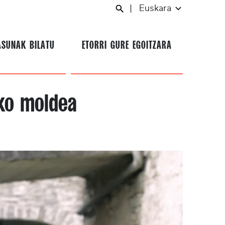
|
Euskara
ASUNAK BILATU
ETORRI GURE EGOITZARA
eko moldea