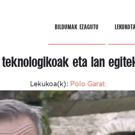
BILDUMAK EZAGUTU
LEKUKOT
 teknologikoak eta lan egit
Lekukoa(k):
Polo Garat