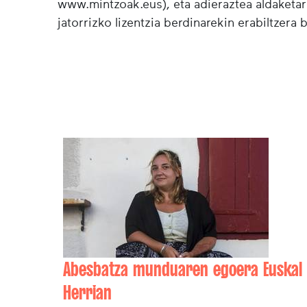
www.mintzoak.eus), eta adieraztea aldaketar
jatorrizko lizentzia berdinarekin erabiltzera 
Abesbatza munduaren egoera Euskal
Herrian