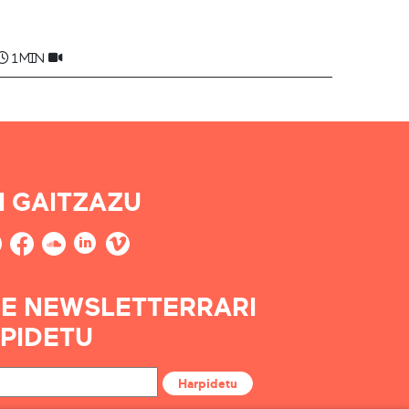
1 min
I GAITZAZU
E NEWSLETTERRARI
PIDETU
Harpidetu