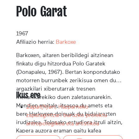
Polo Garat
1967
Afiliazio herria:
Barkoxe
Barkoxen, aitaren beribildegi aitzinean
finkatu digu hitzordua Polo Garatek
(Donapaleu, 1967). Bertan konpondutako
motorren burrunbek zerikisua omen dute,
argazkilari xiberutarrak tresnen
Ikus ere
mekanikarekiko duen zaletasunarekin.
Mendien maitale, itsasoa du amets eta
Zapat(h)ari
, Hazparneko
bere Harleyren doinuak du bidaiarazten
zapatagintzari buruzko proiektu
irudizalea. Tolosako estudiora itzuli aitzin,
antropologikoa eta artistikoa
Kapera auzora eraman gaitu kafea