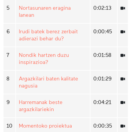
5
Nortasunaren eragina
0:02:13
lanean
6
Irudi batek berez zerbait
0:00:45
adierazi behar du?
7
Nondik hartzen duzu
0:01:58
inspirazioa?
8
Argazkilari baten kalitate
0:01:29
nagusia
9
Harremanak beste
0:04:21
argazkilariekin
10
Momentoko proiektua
0:00:35