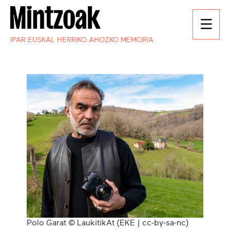
IPAR EUSKAL HERRIKO AHOZKO MEMORIA
Polo Garat © LaukitikAt (EKE | cc-by-sa-nc)