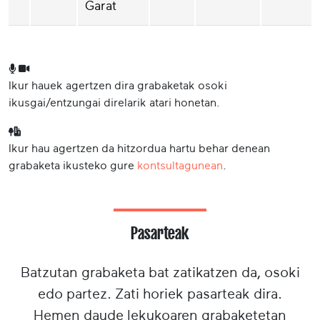
Garat
Ikur hauek agertzen dira grabaketak osoki
ikusgai/entzungai direlarik atari honetan.
Ikur hau agertzen da hitzordua hartu behar denean
grabaketa ikusteko gure
kontsultagunean
.
Pasarteak
Batzutan grabaketa bat zatikatzen da, osoki
edo partez. Zati horiek pasarteak dira.
Hemen daude lekukoaren grabaketetan