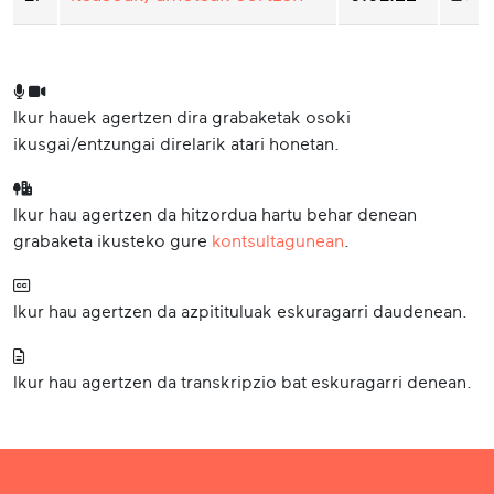
Ikur hauek agertzen dira grabaketak osoki
ikusgai/entzungai direlarik atari honetan.
Ikur hau agertzen da hitzordua hartu behar denean
grabaketa ikusteko gure
kontsultagunean
.
Ikur hau agertzen da azpitituluak eskuragarri daudenean.
Ikur hau agertzen da transkripzio bat eskuragarri denean.