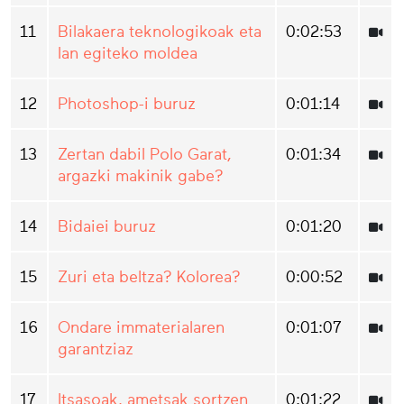
11
Bilakaera teknologikoak eta
0:02:53
lan egiteko moldea
12
Photoshop-i buruz
0:01:14
13
Zertan dabil Polo Garat,
0:01:34
argazki makinik gabe?
14
Bidaiei buruz
0:01:20
15
Zuri eta beltza? Kolorea?
0:00:52
16
Ondare immaterialaren
0:01:07
garantziaz
17
Itsasoak, ametsak sortzen
0:01:22