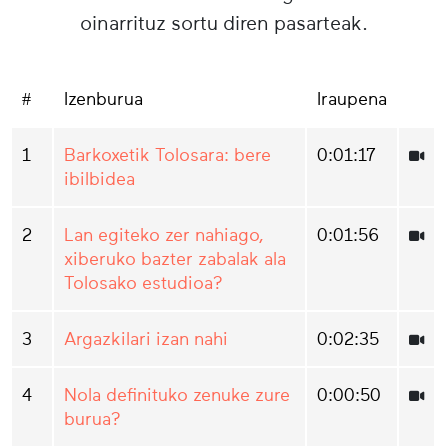
oinarrituz sortu diren pasarteak.
#
Izenburua
Iraupena
1
Barkoxetik Tolosara: bere
0:01:17
ibilbidea
2
Lan egiteko zer nahiago,
0:01:56
xiberuko bazter zabalak ala
Tolosako estudioa?
3
Argazkilari izan nahi
0:02:35
4
Nola definituko zenuke zure
0:00:50
burua?