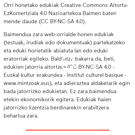
Orri honetako edukiak Creative Commons Aitortu-
EzKomertziala 4.0 Nazioartekoa Baimen baten
mende daude (CC BY-NC-SA 4.0).
Baimendua zara web-orrialde honen edukiak
(testuak, irudiak edo dokumentuak) partekatzeko
eta eduki horietatik abiatuta lan edo eduki
eratorriak egiteko. Baldintza bakarra da, beti,
edukien jatorria aitortzea (CC BY-NC-SA 4.0 -
Euskal kultur erakundea - Institut culturel basque -
www.mintzoak.eus), eta adieraztea aldaketarik egin
bada jatorrizko edukietan. Ez zara baimendua
etekin ekonomikorik egitera. Edukiak haien
jatorrizko lizentzia berdinarekin erabiltzera
behartua zara.