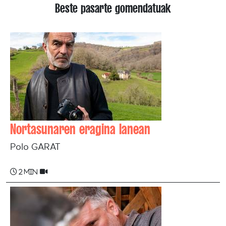
Beste pasarte gomendatuak
Nortasunaren eragina lanean
Polo GARAT
2 min