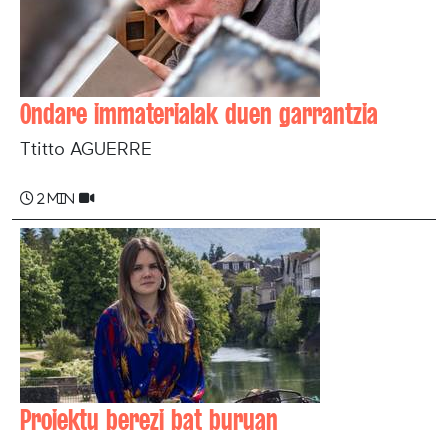
Ondare immaterialak duen garrantzia
Ttitto AGUERRE
2 min
Proiektu berezi bat buruan