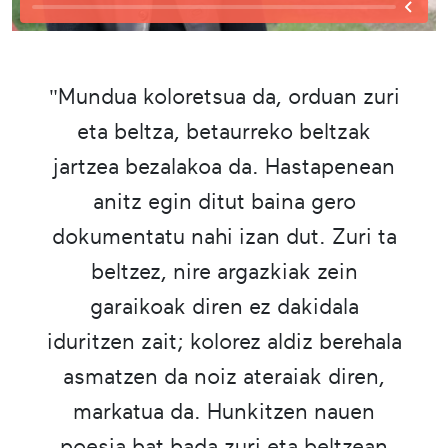
"Mundua koloretsua da, orduan zuri
eta beltza, betaurreko beltzak
jartzea bezalakoa da. Hastapenean
anitz egin ditut baina gero
dokumentatu nahi izan dut. Zuri ta
beltzez, nire argazkiak zein
garaikoak diren ez dakidala
iduritzen zait; kolorez aldiz berehala
asmatzen da noiz ateraiak diren,
markatua da. Hunkitzen nauen
poesia bat bada zuri eta beltzean