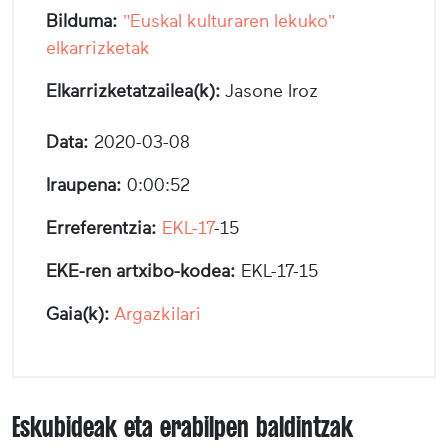
Bilduma:
"Euskal kulturaren lekuko"
elkarrizketak
Elkarrizketatzailea(k):
Jasone Iroz
Data:
2020-03-08
Iraupena:
0:00:52
Erreferentzia:
EKL-17
-15
EKE-ren artxibo-kodea:
EKL-17-15
Gaia(k):
Argazkilari
Eskubideak eta erabilpen baldintzak