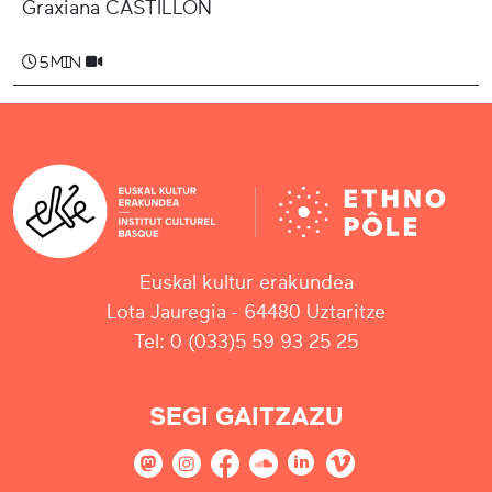
Graxiana CASTILLON
5 min
Euskal kultur erakundea
Lota Jauregia - 64480 Uztaritze
Tel: 0 (033)5 59 93 25 25
SEGI GAITZAZU