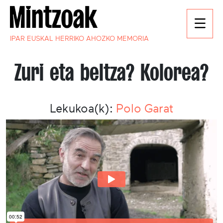
IPAR EUSKAL HERRIKO AHOZKO MEMORIA
Zuri eta beltza? Kolorea?
Lekukoa(k):
Polo Garat