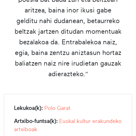
aritzea, baina inor ikusi gabe
gelditu nahi dudanean, betaurreko
beltzak jartzen ditudan momentuak
bezalakoa da. Entrabalekoa naiz,
egia, baina zentzu aniztasun hortaz
baliatzen naiz nire irudietan gauzak
adierazteko."
Lekukoa(k):
Polo Garat
Artxibo-funtsa(k):
Euskal kultur erakundeko
artxiboak