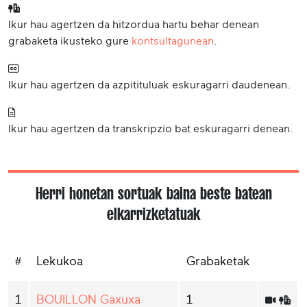
Ikur hau agertzen da hitzordua hartu behar denean
grabaketa ikusteko gure
kontsultagunean
.
Ikur hau agertzen da azpitituluak eskuragarri daudenean.
Ikur hau agertzen da transkripzio bat eskuragarri denean.
Herri honetan sortuak baina beste batean
elkarrizketatuak
#
Lekukoa
Grabaketak
1
BOUILLON Gaxuxa
1