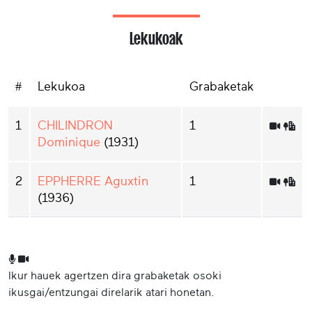
Lekukoak
#
Lekukoa
Grabaketak
1
CHILINDRON
1
Dominique
(1931)
2
EPPHERRE Aguxtin
1
(1936)
Ikur hauek agertzen dira grabaketak osoki
ikusgai/entzungai direlarik atari honetan.