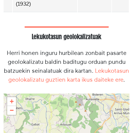
(1932)
Lekukotasun geolokalizatuak
Herri honen inguru hurbilean zonbait pasarte
geolokalizatu baldin baditugu orduan pundu
batzuekin seinalatuak dira kartan.
Lekukotasun
geolokalizatu guztien karta ikus daiteke ere
.
+
−