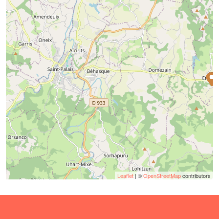
Leaflet
| ©
OpenStreetMap
contributors