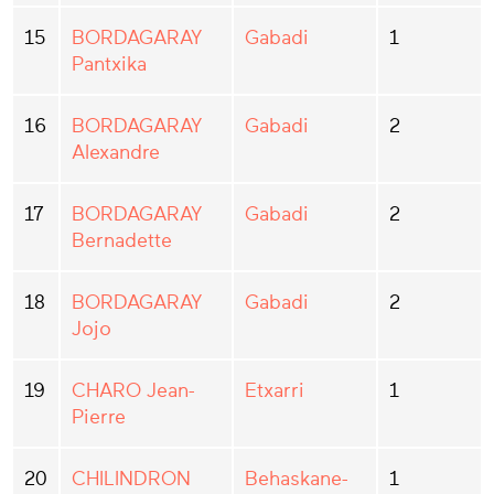
15
BORDAGARAY
Gabadi
1
Pantxika
16
BORDAGARAY
Gabadi
2
Alexandre
17
BORDAGARAY
Gabadi
2
Bernadette
18
BORDAGARAY
Gabadi
2
Jojo
19
CHARO Jean-
Etxarri
1
Pierre
20
CHILINDRON
Behaskane-
1