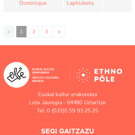
Dominique
Laphizketa
«
1
2
3
»
Euskal kultur erakundea
Lota Jauregia - 64480 Uztaritze
Tel: 0 (033)5 59 93 25 25
SEGI GAITZAZU