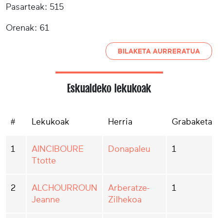
Pasarteak: 515
Orenak: 61
BILAKETA AURRERATUA
Eskualdeko lekukoak
#
Lekukoak
Herria
Grabaketak
1
AINCIBOURE
Donapaleu
1
Ttotte
2
ALCHOURROUN
Arberatze-
1
Jeanne
Zilhekoa