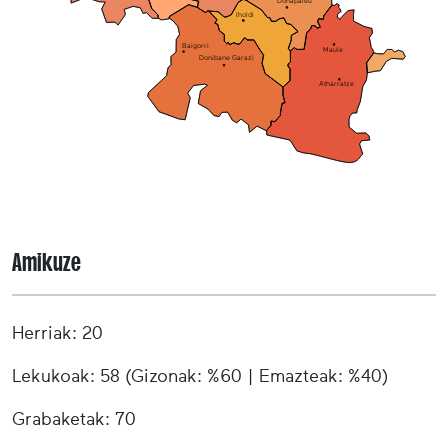
Donapaleu
Iholdi
Baigorri
Maule
Donibane Garazi
Atharratze
Amikuze
Herriak: 20
Lekukoak: 58 (Gizonak: %60 | Emazteak: %40)
Grabaketak: 70