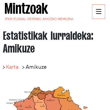
IPAR EUSKAL HERRIKO AHOZKO MEMORIA
Estatistikak lurraldeka:
Amikuze
Karta
Amikuze
Baiona
Biarritz
Mugerre
Angelu
Bidaxune
Donibane Lohizune
Hazparne
Uztaritze
Hendaia
Kanbo
Urruña
Senpere