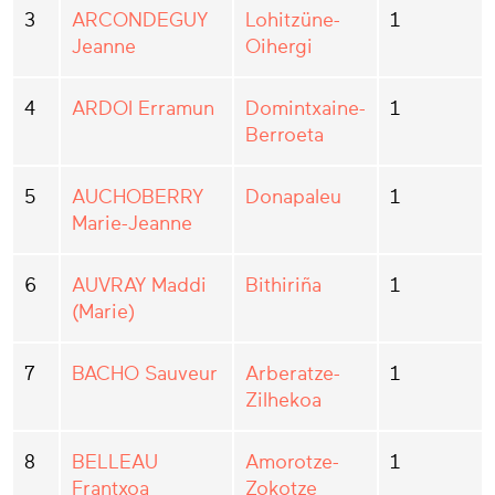
3
ARCONDEGUY
Lohitzüne-
1
Jeanne
Oihergi
4
ARDOI Erramun
Domintxaine-
1
Berroeta
5
AUCHOBERRY
Donapaleu
1
Marie-Jeanne
6
AUVRAY Maddi
Bithiriña
1
(Marie)
7
BACHO Sauveur
Arberatze-
1
Zilhekoa
8
BELLEAU
Amorotze-
1
Frantxoa
Zokotze