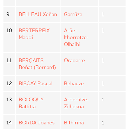
9
BELLEAU Xeñan
Garrüze
1
10
BERTERREIX
Arüe-
1
Maddi
Ithorrotze-
Olhaibi
11
BERÇAITS
Oragarre
1
Beñat (Bernard)
12
BISCAY Pascal
Behauze
1
13
BOLOQUY
Arberatze-
1
Battitta
Zilhekoa
14
BORDA Joanes
Bithiriña
1