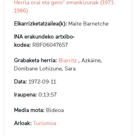
Herria orai eta gero" emankizunak (1971-
1986)
Elkarrizketatzailea(k):
Maite Barnetche
INA erakundeko artxibo-
kodea:
RBF06047657
Grabaketa herria:
Biarritz
, Azkaine,
Donibane Lohizune, Sara
Data:
1972-09-11
Iraupena:
0:13:57
Media mota:
Bideoa
Arloak:
Turismoa