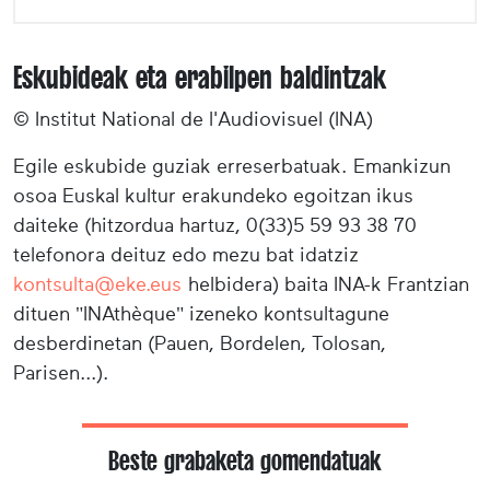
Eskubideak eta erabilpen baldintzak
© Institut National de l'Audiovisuel (INA)
Egile eskubide guziak erreserbatuak. Emankizun
osoa Euskal kultur erakundeko egoitzan ikus
daiteke (hitzordua hartuz, 0(33)5 59 93 38 70
telefonora deituz edo mezu bat idatziz
kontsulta@eke.eus
helbidera) baita INA-k Frantzian
dituen "INAthèque" izeneko kontsultagune
desberdinetan (Pauen, Bordelen, Tolosan,
Parisen...).
Beste grabaketa gomendatuak