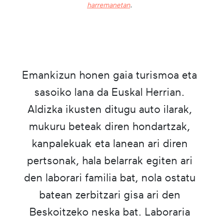
harremanetan
.
Emankizun honen gaia turismoa eta
sasoiko lana da Euskal Herrian.
Aldizka ikusten ditugu auto ilarak,
mukuru beteak diren hondartzak,
kanpalekuak eta lanean ari diren
pertsonak, hala belarrak egiten ari
den laborari familia bat, nola ostatu
batean zerbitzari gisa ari den
Beskoitzeko neska bat. Laboraria