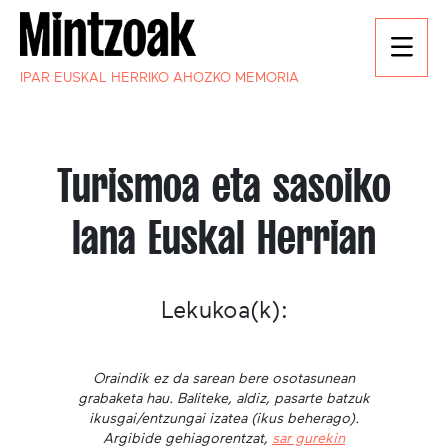
IPAR EUSKAL HERRIKO AHOZKO MEMORIA
Turismoa eta sasoiko
lana Euskal Herrian
Lekukoa(k):
Oraindik ez da sarean bere osotasunean
grabaketa hau. Baliteke, aldiz, pasarte batzuk
ikusgai/entzungai izatea (ikus beherago).
Argibide gehiagorentzat,
sar gurekin