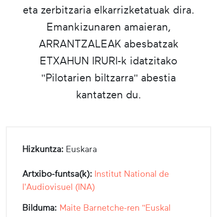
eta zerbitzaria elkarrizketatuak dira.
Emankizunaren amaieran,
ARRANTZALEAK abesbatzak
ETXAHUN IRURI-k idatzitako
"Pilotarien biltzarra" abestia
kantatzen du.
Hizkuntza:
Euskara
Artxibo-funtsa(k):
Institut National de
l'Audiovisuel (INA)
Bilduma:
Maite Barnetche-ren "Euskal