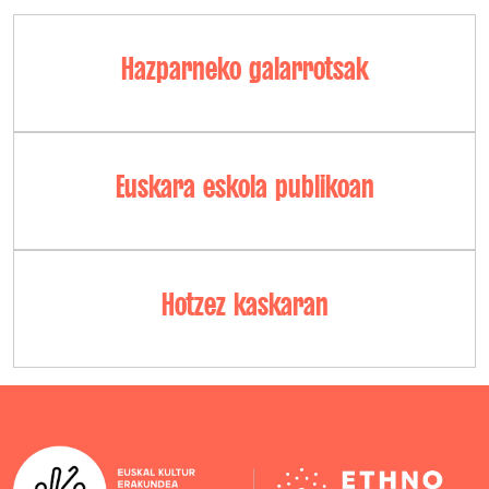
Hazparneko galarrotsak
Euskara eskola publikoan
Hotzez kaskaran