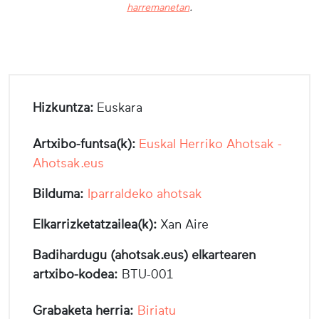
harremanetan
.
Hizkuntza:
Euskara
Artxibo-funtsa(k):
Euskal Herriko Ahotsak -
Ahotsak.eus
Bilduma:
Iparraldeko ahotsak
Elkarrizketatzailea(k):
Xan Aire
Badihardugu (ahotsak.eus) elkartearen
artxibo-kodea:
BTU-001
Grabaketa herria:
Biriatu