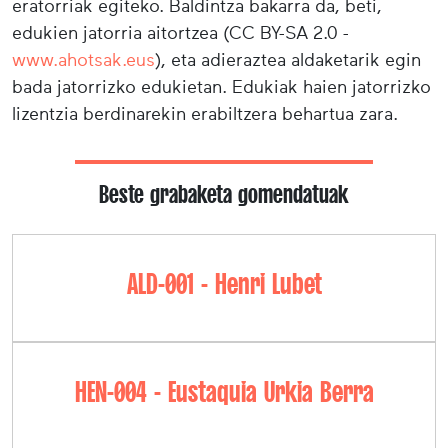
eratorriak egiteko. Baldintza bakarra da, beti,
edukien jatorria aitortzea (CC BY-SA 2.0 -
www.ahotsak.eus
), eta adieraztea aldaketarik egin
bada jatorrizko edukietan. Edukiak haien jatorrizko
lizentzia berdinarekin erabiltzera behartua zara.
Beste grabaketa gomendatuak
ALD-001 - Henri Lubet
HEN-004 - Eustaquia Urkia Berra