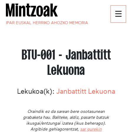
IPAR EUSKAL HERRIKO AHOZKO MEMORIA
BTU-001 - Janbattitt
Lekuona
Lekukoa(k):
Janbattitt Lekuona
Oraindik ez da sarean bere osotasunean
grabaketa hau. Baliteke, aldiz, pasarte batzuk
ikusgai/entzungai izatea (ikus beherago).
Argibide gehiagorentzat,
sar gurekin