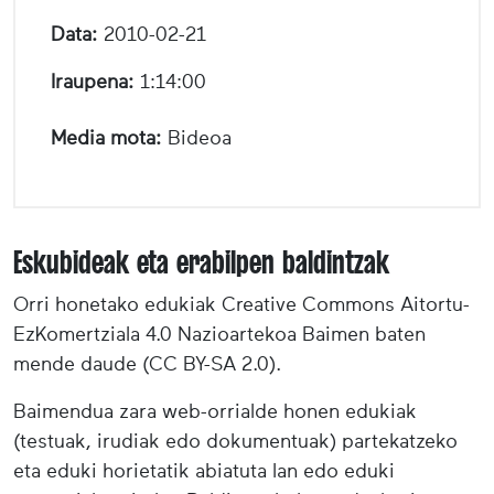
Data:
2010-02-21
Iraupena:
1:14:00
Media mota:
Bideoa
Eskubideak eta erabilpen baldintzak
Orri honetako edukiak Creative Commons Aitortu-
EzKomertziala 4.0 Nazioartekoa Baimen baten
mende daude (CC BY-SA 2.0).
Baimendua zara web-orrialde honen edukiak
(testuak, irudiak edo dokumentuak) partekatzeko
eta eduki horietatik abiatuta lan edo eduki