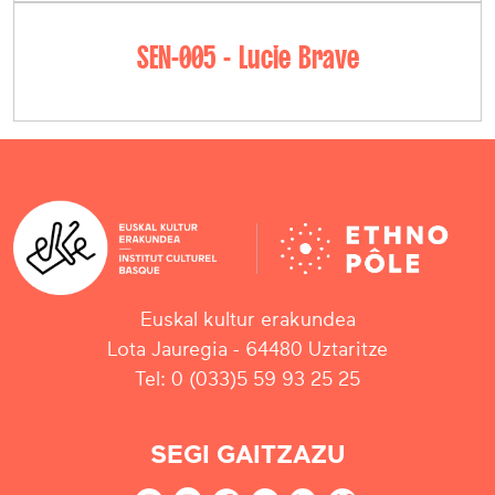
SEN-005 - Lucie Brave
Euskal kultur erakundea
Lota Jauregia - 64480 Uztaritze
Tel: 0 (033)5 59 93 25 25
SEGI GAITZAZU