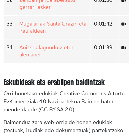
32
Zenbait jende aberastu
0:01:30
gerrari esker
33
Mugalariak Santa Grazin eta
0:01:42
Irati aldean
34
Anitzek lagundu zieten
0:01:39
alemanei
Eskubideak eta erabilpen baldintzak
Orri honetako edukiak Creative Commons Aitortu-
EzKomertziala 4.0 Nazioartekoa Baimen baten
mende daude (CC BY-SA 2.0).
Baimendua zara web-orrialde honen edukiak
(testuak, irudiak edo dokumentuak) partekatzeko