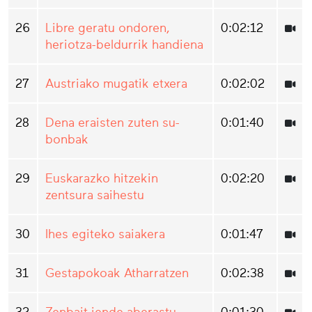
26
Libre geratu ondoren,
0:02:12
heriotza-beldurrik handiena
27
Austriako mugatik etxera
0:02:02
28
Dena eraisten zuten su-
0:01:40
bonbak
29
Euskarazko hitzekin
0:02:20
zentsura saihestu
30
Ihes egiteko saiakera
0:01:47
31
Gestapokoak Atharratzen
0:02:38