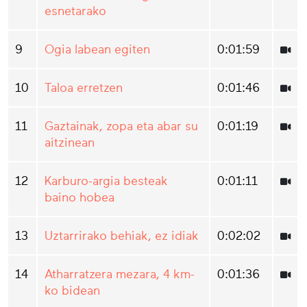
esnetarako
9
Ogia labean egiten
0:01:59
10
Taloa erretzen
0:01:46
11
Gaztainak, zopa eta abar su
0:01:19
aitzinean
12
Karburo-argia besteak
0:01:11
baino hobea
13
Uztarrirako behiak, ez idiak
0:02:02
14
Atharratzera mezara, 4 km-
0:01:36
ko bidean