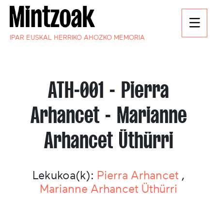
IPAR EUSKAL HERRIKO AHOZKO MEMORIA
ATH-001 - Pierra
Arhancet - Marianne
Arhancet Üthürri
Lekukoa(k):
Pierra Arhancet
,
Marianne Arhancet Üthürri