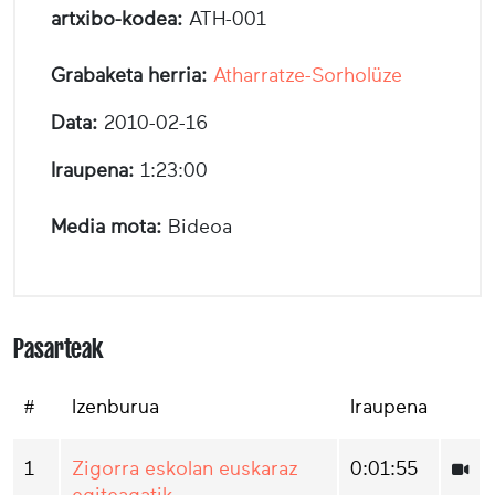
artxibo-kodea:
ATH-001
Grabaketa herria:
Atharratze-Sorholüze
Data:
2010-02-16
Iraupena:
1:23:00
Media mota:
Bideoa
Pasarteak
#
Izenburua
Iraupena
1
Zigorra eskolan euskaraz
0:01:55