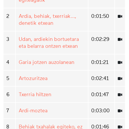
egiteagatik
2
Ardia, behiak, txerriak...,
0:01:50
denetik etxean
3
Udan, ardiekin bortuetara
0:02:29
eta belarra ontzen etxean
4
Garia jotzen auzolanean
0:01:21
5
Artozuritzea
0:02:41
6
Txerria hiltzen
0:01:47
7
Ardi-moztea
0:03:00
8
Behiak txahalak egiteko, ez
0:01:46