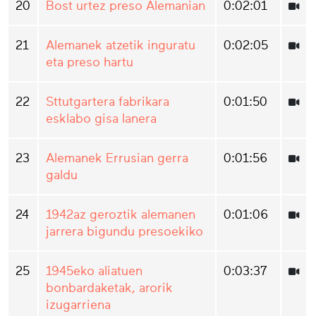
20
Bost urtez preso Alemanian
0:02:01
21
Alemanek atzetik inguratu
0:02:05
eta preso hartu
22
Sttutgartera fabrikara
0:01:50
esklabo gisa lanera
23
Alemanek Errusian gerra
0:01:56
galdu
24
1942az geroztik alemanen
0:01:06
jarrera bigundu presoekiko
25
1945eko aliatuen
0:03:37
bonbardaketak, arorik
izugarriena