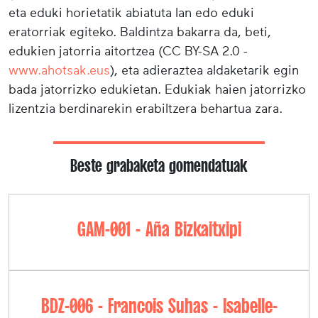
eta eduki horietatik abiatuta lan edo eduki
eratorriak egiteko. Baldintza bakarra da, beti,
edukien jatorria aitortzea (CC BY-SA 2.0 -
www.ahotsak.eus
), eta adieraztea aldaketarik egin
bada jatorrizko edukietan. Edukiak haien jatorrizko
lizentzia berdinarekin erabiltzera behartua zara.
Beste grabaketa gomendatuak
GAM-001 - Aña Bizkaitxipi
BDZ-006 - Francois Suhas - Isabelle-