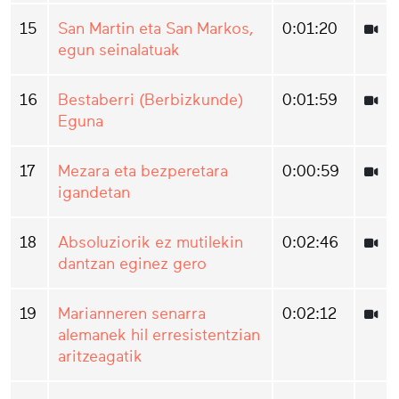
15
San Martin eta San Markos,
0:01:20
egun seinalatuak
16
Bestaberri (Berbizkunde)
0:01:59
Eguna
17
Mezara eta bezperetara
0:00:59
igandetan
18
Absoluziorik ez mutilekin
0:02:46
dantzan eginez gero
19
Marianneren senarra
0:02:12
alemanek hil erresistentzian
aritzeagatik