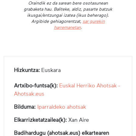
Oraindik ez da sarean bere osotasunean
grabaketa hau. Baliteke, aldiz, pasarte batzuk
ikusgai/entzungai izatea (ikus beherago).
Argibide gehiagorentzat,
sar gurekin
harremanetan
.
Hizkuntza:
Euskara
Artxibo-funtsa(k):
Euskal Herriko Ahotsak -
Ahotsak.eus
Bilduma:
Iparraldeko ahotsak
Elkarrizketatzailea(k):
Xan Aire
Badihardugu (ahotsak.eus) elkartearen