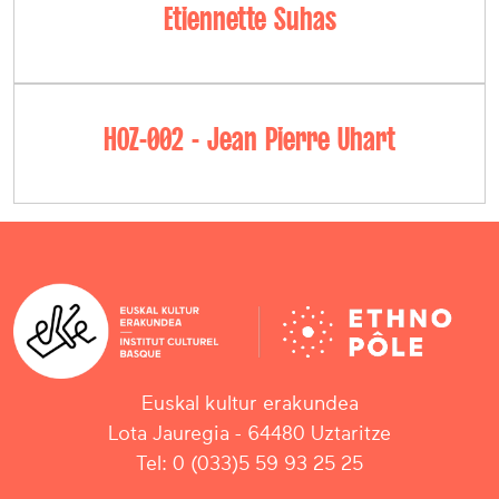
Etiennette Suhas
HOZ-002 - Jean Pierre Uhart
Euskal kultur erakundea
Lota Jauregia - 64480 Uztaritze
Tel: 0 (033)5 59 93 25 25