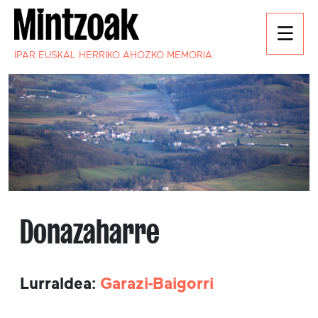
IPAR EUSKAL HERRIKO AHOZKO MEMORIA
Donazaharre
Lurraldea:
Garazi-Baigorri