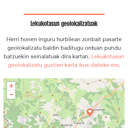
Lekukotasun geolokalizatuak
Herri honen inguru hurbilean zonbait pasarte
geolokalizatu baldin baditugu orduan pundu
batzuekin seinalatuak dira kartan.
Lekukotasun
geolokalizatu guztien karta ikus daiteke ere
.
+
−