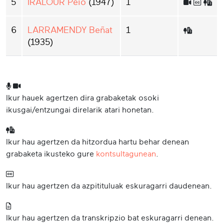
5
IRALOUR Peio
(1947)
1
6
LARRAMENDY Beñat
1
(1935)
Ikur hauek agertzen dira grabaketak osoki
ikusgai/entzungai direlarik atari honetan.
Ikur hau agertzen da hitzordua hartu behar denean
grabaketa ikusteko gure
kontsultagunean
.
Ikur hau agertzen da azpitituluak eskuragarri daudenean.
Ikur hau agertzen da transkripzio bat eskuragarri denean.