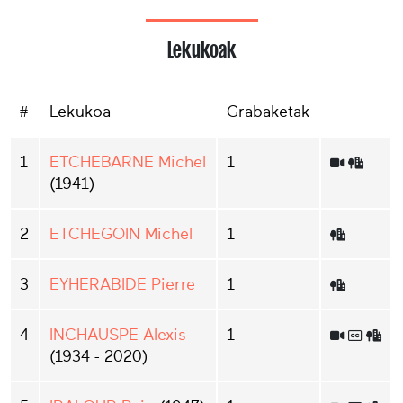
Lekukoak
#
Lekukoa
Grabaketak
1
ETCHEBARNE Michel
1
(1941)
2
ETCHEGOIN Michel
1
3
EYHERABIDE Pierre
1
4
INCHAUSPE Alexis
1
(1934 - 2020)