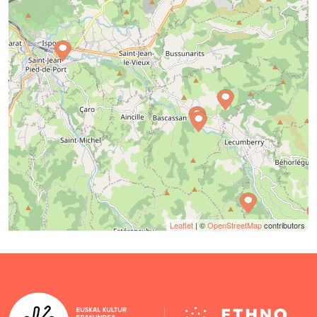
Leaflet
| ©
OpenStreetMap
contributors