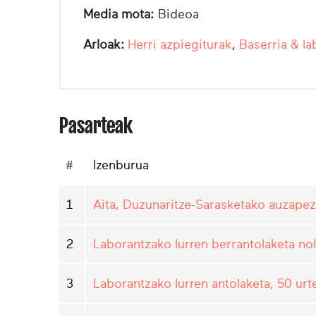
Media mota:
Bideoa
Arloak:
Herri azpiegiturak
,
Baserria & la
Pasarteak
#
Izenburua
1
Aita, Duzunaritze-Sarasketako auzapez
2
Laborantzako lurren berrantolaketa no
3
Laborantzako lurren antolaketa, 50 urt