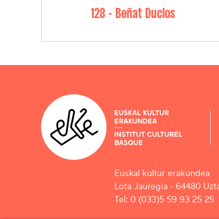
128 - Beñat Duclos
Euskal kultur erakundea
Lota Jauregia - 64480 Uzta
Tel: 0 (033)5 59 93 25 25