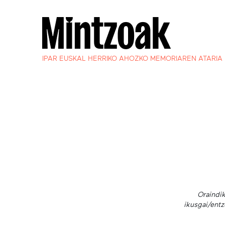
IPAR EUSKAL HERRIKO AHOZKO MEMORIAREN ATARIA
Oraindik
ikusgai/entz