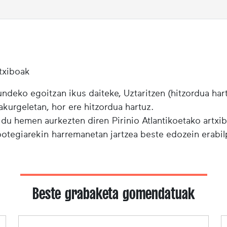
txiboak
ndeko egoitzan ikus daiteke, Uztaritzen (hitzordua har
urgeletan, hor ere hitzordua hartuz.
 du hemen aurkezten diren Pirinio Atlantikoetako artxi
ibotegiarekin harremanetan jartzea beste edozein erabi
Beste grabaketa gomendatuak