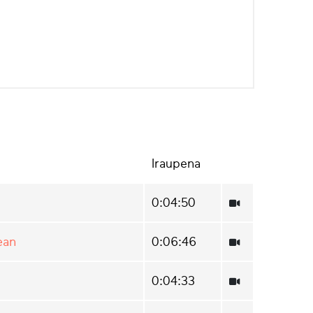
Iraupena
0:04:50
ean
0:06:46
0:04:33