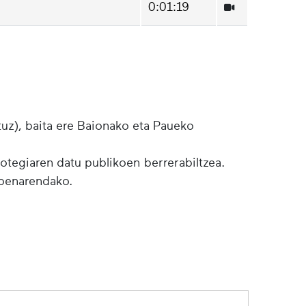
0:01:19
tuz), baita ere Baionako eta Paueko
botegiaren datu publikoen berrerabiltzea.
lpenarendako.