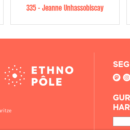
335 - Jeanne Unhassobiscay
SEG
GUR
HAR
ritze