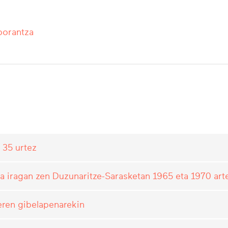
borantza
 35 urtez
la iragan zen Duzunaritze-Sarasketan 1965 eta 1970 art
eren gibelapenarekin