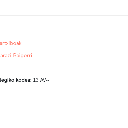
 artxiboak
razi-Baigorri
otegiko kodea:
13 AV--