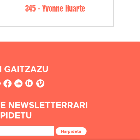
345 - Yvonne Huarte
I GAITZAZU
E NEWSLETTERRARI
PIDETU
Harpidetu