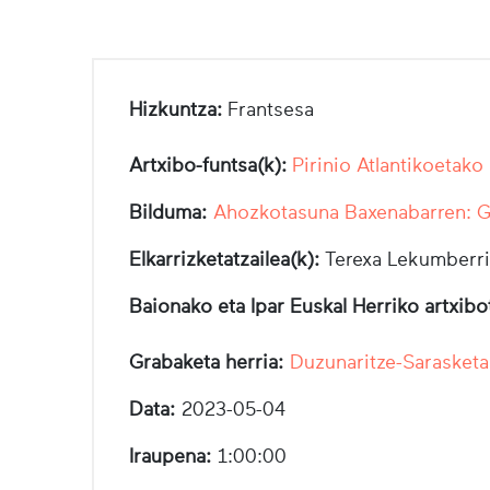
Hizkuntza:
Frantsesa
Artxibo-funtsa(k):
Pirinio Atlantikoetako
Bilduma:
Ahozkotasuna Baxenabarren: Ga
Elkarrizketatzailea(k):
Terexa Lekumberri
Baionako eta Ipar Euskal Herriko artxib
Grabaketa herria:
Duzunaritze-Sarasketa
Data:
2023-05-04
Iraupena:
1:00:00