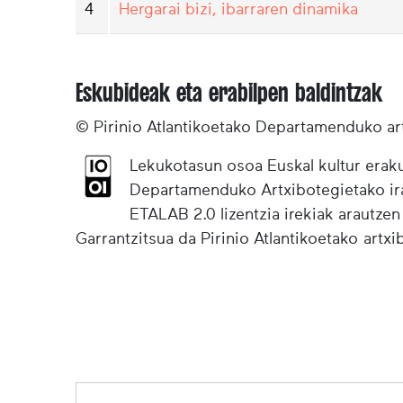
4
Hergarai bizi, ibarraren dinamika
Eskubideak eta erabilpen baldintzak
© Pirinio Atlantikoetako Departamenduko ar
Lekukotasun osoa Euskal kultur eraku
Departamenduko Artxibotegietako irak
ETALAB 2.0 lizentzia irekiak arautzen
Garrantzitsua da Pirinio Atlantikoetako artx