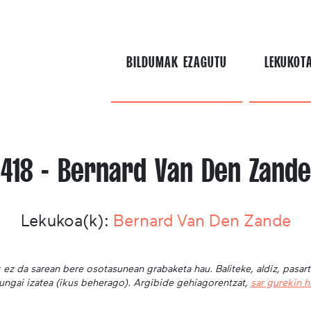
BILDUMAK EZAGUTU
LEKUKOT
418 - Bernard Van Den Zande
Lekukoa(k):
Bernard Van Den Zande
 ez da sarean bere osotasunean grabaketa hau. Baliteke, aldiz, pasar
ungai izatea (ikus beherago). Argibide gehiagorentzat,
sar gurekin 