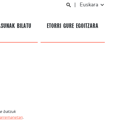
|
Euskara
ASUNAK BILATU
ETORRI GURE EGOITZARA
te batzuk
harremanetan
.