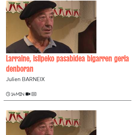
Larraine, isilpeko pasabidea bigarren gerla
denboran
Julien BARNEIX
14 min