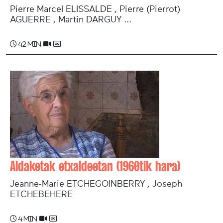
Pierre Marcel ELISSALDE , Pierre (Pierrot)
AGUERRE , Martin DARGUY ...
42 min
Aldaketak etxaldeetan (1960tik hara)
Jeanne-Marie ETCHEGOINBERRY , Joseph
ETCHEBEHERE
4 min