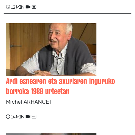
12 min
Ardi esnearen eta axuriaren inguruko
borroka 1980 urteetan
Michel ARHANCET
14 min