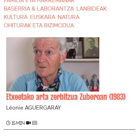
FAMILIA ETA HARREMANAK
BASERRIA & LABORANTZA
LANBIDEAK
KULTURA
EUSKARA
NATURA
OHITURAK ETA BIZIMODUA
Etxeetako arta zerbitzua Zuberoan (1983)
Léonie AGUERGARAY
15 min