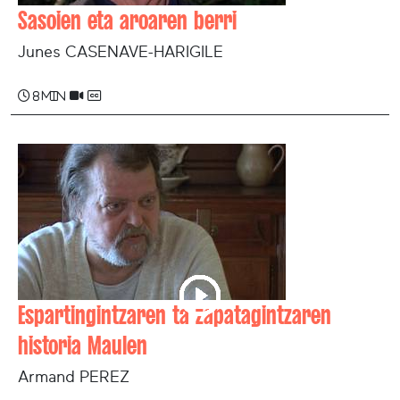
Sasoien eta aroaren berri
Junes CASENAVE-HARIGILE
8 min
Espartingintzaren ta zapatagintzaren
historia Maulen
Armand PEREZ