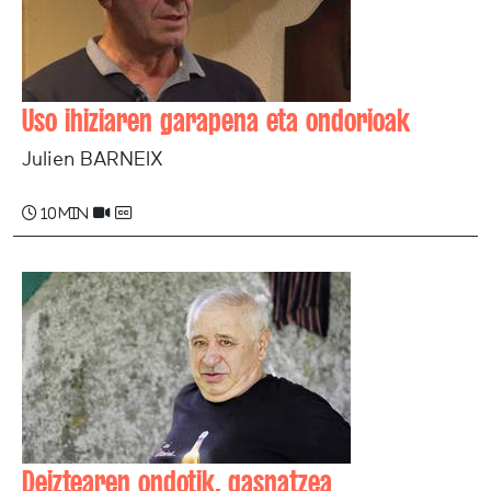
Uso ihiziaren garapena eta ondorioak
Julien BARNEIX
10 min
Deiztearen ondotik, gasnatzea