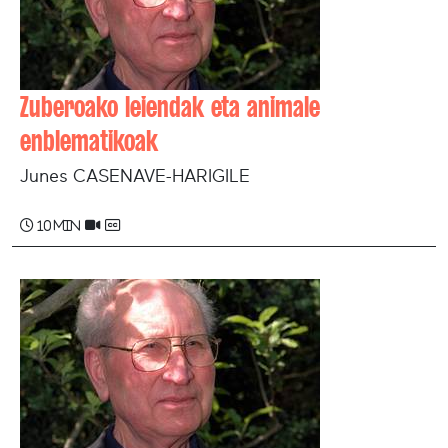
Zuberoako leiendak eta animale
enblematikoak
Junes CASENAVE-HARIGILE
10 min