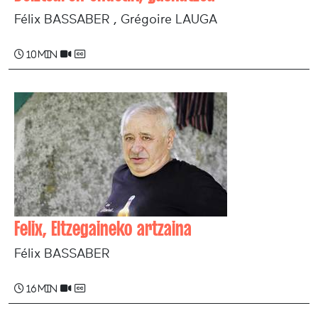
Félix BASSABER , Grégoire LAUGA
10 min
Felix, Eltzegaineko artzaina
Félix BASSABER
16 min