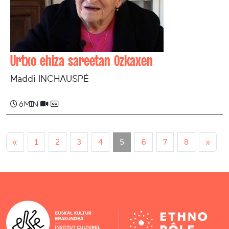
Urtxo ehiza sareetan Ozkaxen
Maddi INCHAUSPÉ
6 min
«
1
2
3
4
5
6
7
8
»