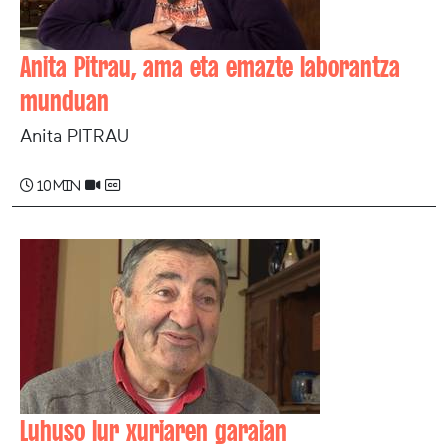
Anita Pitrau, ama eta emazte laborantza
munduan
Anita PITRAU
10 min
Luhuso lur xuriaren garaian