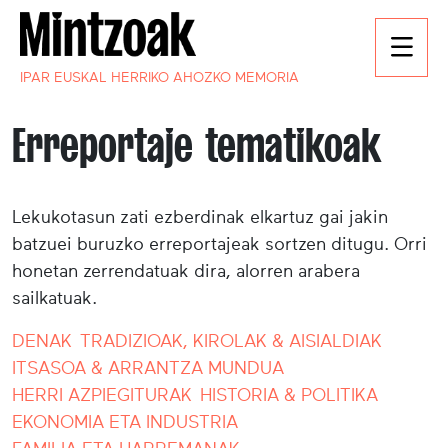
IPAR EUSKAL HERRIKO AHOZKO MEMORIA
Erreportaje tematikoak
Lekukotasun zati ezberdinak elkartuz gai jakin
batzuei buruzko erreportajeak sortzen ditugu. Orri
honetan zerrendatuak dira, alorren arabera
sailkatuak.
DENAK
TRADIZIOAK, KIROLAK & AISIALDIAK
ITSASOA & ARRANTZA MUNDUA
HERRI AZPIEGITURAK
HISTORIA & POLITIKA
EKONOMIA ETA INDUSTRIA