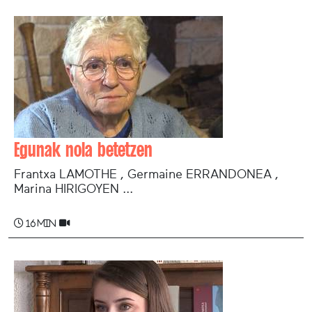
Egunak nola betetzen
Frantxa LAMOTHE , Germaine ERRANDONEA ,
Marina HIRIGOYEN ...
16 min