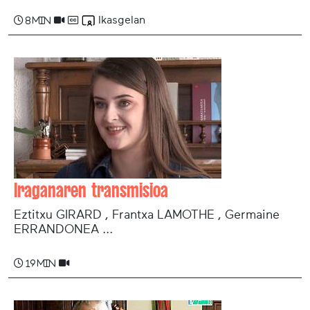
Ikasgelan
8 min
Iraganaren transmisioa
Eztitxu GIRARD , Frantxa LAMOTHE , Germaine
ERRANDONEA ...
19 min