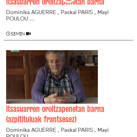
Itsasuarren oroitzapenetan barna
Dominika AGUERRE , Paskal PARIS , Mayi
POULOU ...
53 min
Itsasuarren oroitzapenetan barna
(azpitituluak frantsesez)
Dominika AGUERRE , Paskal PARIS , Mayi
POULOU ...