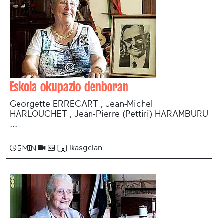
Eskola okupazio denboran
Georgette ERRECART , Jean-Michel
HARLOUCHET , Jean-Pierre (Pettiri) HARAMBURU
...
Ikasgelan
5 min