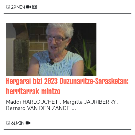
29 min
Hergarai bizi 2023 Duzunaritze-Sarasketan:
herritarrak mintzo
Maddi HARLOUCHET , Margitta JAURIBERRY ,
Bernard VAN DEN ZANDE ...
61 min