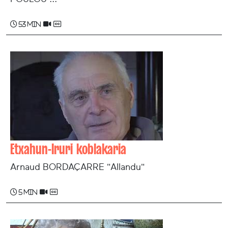
53 min
Etxahun-Iruri koblakaria
Arnaud BORDAÇARRE "Allandu"
5 min