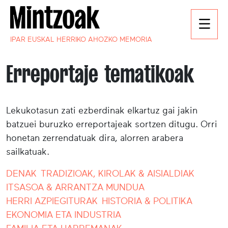
IPAR EUSKAL HERRIKO AHOZKO MEMORIA
Erreportaje tematikoak
Lekukotasun zati ezberdinak elkartuz gai jakin
batzuei buruzko erreportajeak sortzen ditugu. Orri
honetan zerrendatuak dira, alorren arabera
sailkatuak.
DENAK
TRADIZIOAK, KIROLAK & AISIALDIAK
ITSASOA & ARRANTZA MUNDUA
HERRI AZPIEGITURAK
HISTORIA & POLITIKA
EKONOMIA ETA INDUSTRIA