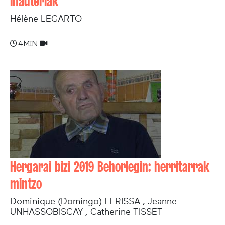
Inauteriak
Hélène LEGARTO
4 min
Hergarai bizi 2019 Behorlegin: herritarrak
mintzo
Dominique (Domingo) LERISSA , Jeanne
UNHASSOBISCAY , Catherine TISSET