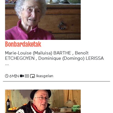
Bonbardaketak
Marie-Louise (Mailuisa) BARTHE , Benoît
ETCHEGOYEN , Dominique (Domingo) LERISSA
...
Ikasgelan
6 min