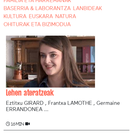
FAMILIA ETA HARREMANAK
BASERRIA & LABORANTZA
LANBIDEAK
KULTURA
EUSKARA
NATURA
OHITURAK ETA BIZIMODUA
Lehen ateratzeak
Eztitxu GIRARD , Frantxa LAMOTHE , Germaine
ERRANDONEA ...
16 min