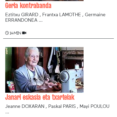
Gerla kontrabanda
Eztitxu GIRARD , Frantxa LAMOTHE , Germaine
ERRANDONEA ...
14 min
Janari eskasia eta txartelak
Jeanne DOXARAN , Paskal PARIS , Mayi POULOU
...