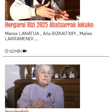
Hergarai Bizi 2025 Ahatsarrak lekuko
Manex LANATUA , Aña BIZKAITXIPI , Mañex
LARRAMENDI ...
112 min