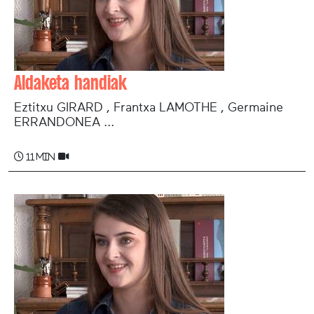
Aldaketa handiak
Eztitxu GIRARD , Frantxa LAMOTHE , Germaine
ERRANDONEA ...
11 min