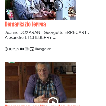
Demarkazio lerroa
Jeanne DOXARAN , Georgette ERRECART ,
Alexandre ETCHEBERRY ...
Ikasgelan
10 min