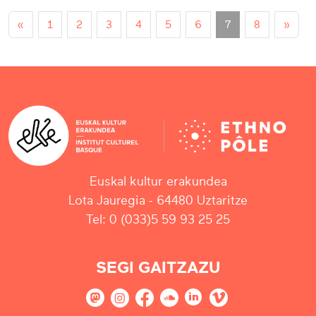
«
1
2
3
4
5
6
7
8
»
Euskal kultur erakundea
Lota Jauregia - 64480 Uztaritze
Tel: 0 (033)5 59 93 25 25
SEGI GAITZAZU