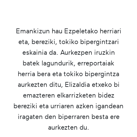
Emankizun hau Ezpeletako herriari
eta, bereziki, tokiko bipergintzari
eskainia da. Aurkezpen iruzkin
batek lagundurik, erreportaiak
herria bera eta tokiko bipergintza
aurkezten ditu, Elizaldia etxeko bi
emazteren elkarrizketen bidez
bereziki eta urriaren azken igandean
iragaten den biperraren besta ere
aurkezten du.