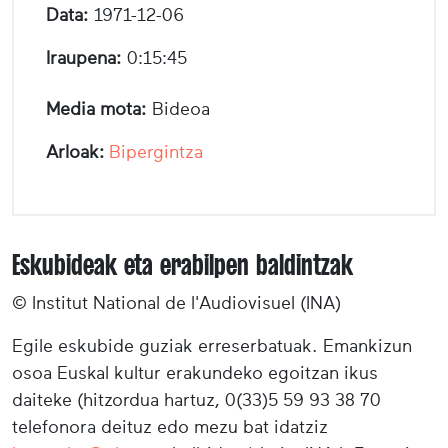
Data:
1971-12-06
Iraupena:
0:15:45
Media mota:
Bideoa
Arloak:
Bipergintza
Eskubideak eta erabilpen baldintzak
© Institut National de l'Audiovisuel (INA)
Egile eskubide guziak erreserbatuak. Emankizun
osoa Euskal kultur erakundeko egoitzan ikus
daiteke (hitzordua hartuz, 0(33)5 59 93 38 70
telefonora deituz edo mezu bat idatziz