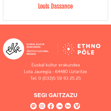
Louis Dassance
Euskal kultur erakundea
Lota Jauregia - 64480 Uztaritze
Tel: 0 (033)5 59 93 25 25
SEGI GAITZAZU