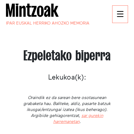
IPAR EUSKAL HERRIKO AHOZKO MEMORIA
Ezpeletako biperra
Lekukoa(k):
Oraindik ez da sarean bere osotasunean
grabaketa hau. Baliteke, aldiz, pasarte batzuk
ikusgai/entzungai izatea (ikus beherago).
Argibide gehiagorentzat,
sar gurekin
harremanetan
.