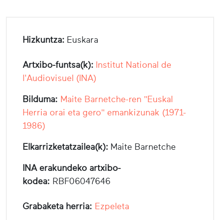
Hizkuntza:
Euskara
Artxibo-funtsa(k):
Institut National de
l'Audiovisuel (INA)
Bilduma:
Maite Barnetche-ren "Euskal
Herria orai eta gero" emankizunak (1971-
1986)
Elkarrizketatzailea(k):
Maite Barnetche
INA erakundeko artxibo-
kodea:
RBF06047646
Grabaketa herria:
Ezpeleta