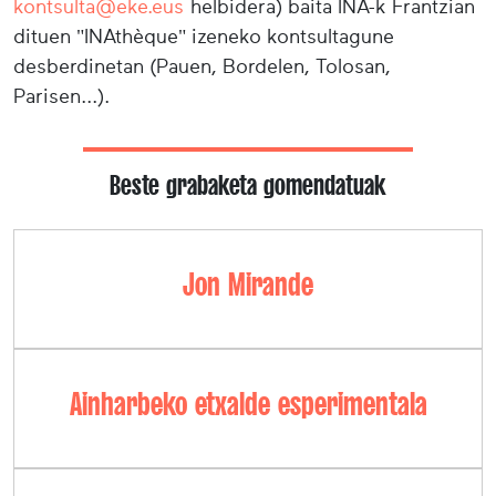
kontsulta@eke.eus
helbidera) baita INA-k Frantzian
dituen "INAthèque" izeneko kontsultagune
desberdinetan (Pauen, Bordelen, Tolosan,
Parisen...).
Beste grabaketa gomendatuak
Jon Mirande
Ainharbeko etxalde esperimentala