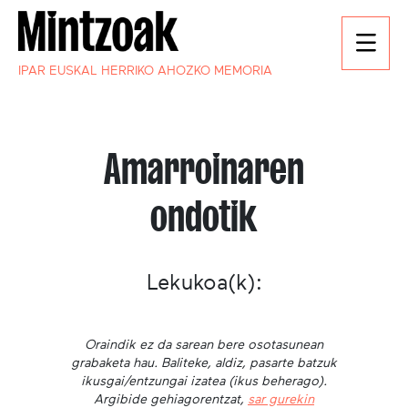
IPAR EUSKAL HERRIKO AHOZKO MEMORIA
Amarroinaren
ondotik
Lekukoa(k):
Oraindik ez da sarean bere osotasunean
grabaketa hau. Baliteke, aldiz, pasarte batzuk
ikusgai/entzungai izatea (ikus beherago).
Argibide gehiagorentzat,
sar gurekin