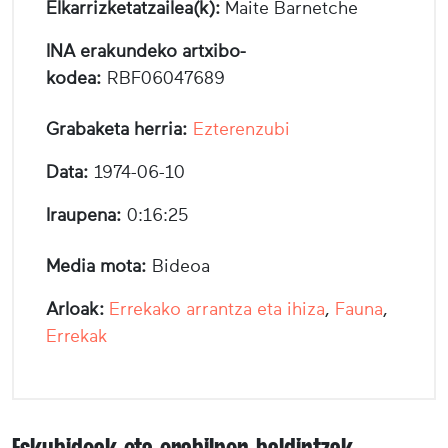
Elkarrizketatzailea(k):
Maite Barnetche
INA erakundeko artxibo-
kodea:
RBF06047689
Grabaketa herria:
Ezterenzubi
Data:
1974-06-10
Iraupena:
0:16:25
Media mota:
Bideoa
Arloak:
Errekako arrantza eta ihiza
,
Fauna
,
Errekak