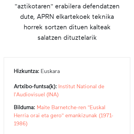
"aztikotaren" erabilera defendatzen
dute, APRN elkartekoek teknika
horrek sortzen dituen kalteak
salatzen dituztelarik
Hizkuntza:
Euskara
Artxibo-funtsa(k):
Institut National de
l'Audiovisuel (INA)
Bilduma:
Maite Barnetche-ren "Euskal
Herria orai eta gero" emankizunak (1971-
1986)