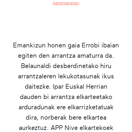
harremanetan
.
Emankizun honen gaia Errobi ibaian
egiten den arrantza amaturra da.
Belaunaldi desberdinetako hiru
arrantzaleren lekukotasunak ikus
daitezke. Ipar Euskal Herrian
dauden bi arrantza elkarteetako
arduradunak ere elkarrizketatuak
dira, norberak bere elkartea
aurkeztuz. APP Nive elkartekoek