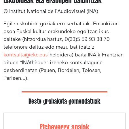
Eskubideak eta erabilpen baldintzak
© Institut National de l'Audiovisuel (INA)
Egile eskubide guziak erreserbatuak. Emankizun
osoa Euskal kultur erakundeko egoitzan ikus
daiteke (hitzordua hartuz, 0(33)5 59 93 38 70
telefonora deituz edo mezu bat idatziz
kontsulta@eke.eus
helbidera) baita INA-k Frantzian
dituen "INAthèque" izeneko kontsultagune
desberdinetan (Pauen, Bordelen, Tolosan,
Parisen...).
Beste grabaketa gomendatuak
Etcheverry anaiak