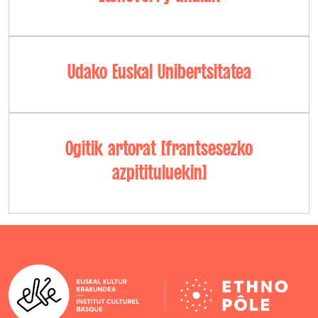
Udako Euskal Unibertsitatea
Ogitik artorat [frantsesezko
azpitituluekin]