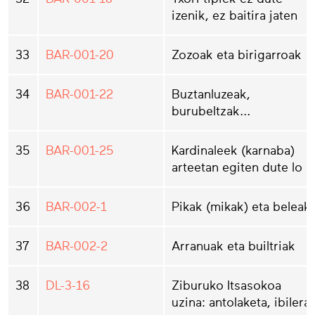
izenik, ez baitira jaten
33
BAR-001-20
Zozoak eta birigarroak
34
BAR-001-22
Buztanluzeak,
burubeltzak...
35
BAR-001-25
Kardinaleek (karnaba)
arteetan egiten dute lo
36
BAR-002-1
Pikak (mikak) eta beleak
37
BAR-002-2
Arranuak eta builtriak
38
DL-3-16
Ziburuko Itsasokoa
uzina: antolaketa, ibilera