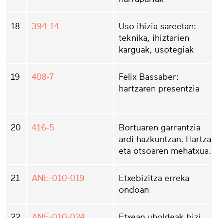
18
394-14
Uso ihizia sareetan:
teknika, ihiztarien
karguak, usotegiak
19
408-7
Felix Bassaber:
hartzaren presentzia
20
416-5
Bortuaren garrantzia
ardi hazkuntzan. Hartza
eta otsoaren mehatxua.
21
ANE-010-019
Etxebizitza erreka
ondoan
22
ANE-010-024
Etxean uholdeak bizi