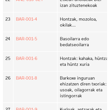
izan zituztenekoak
23
BAR-001-4
Hontzak, mozoloa,
okilak...
24
BAR-001-5
Basoilarra edo
bedatseoilarra
25
BAR-001-6
Hontzak: kahaka, hüntza
eta hüntz xuria
26
BAR-001-8
Barkoxe inguruan
ehizatzen diren txoriak:
usoak, oilagorrak eta
istingorrak
27
BAR-001-9
Kurloak, antzarak eta