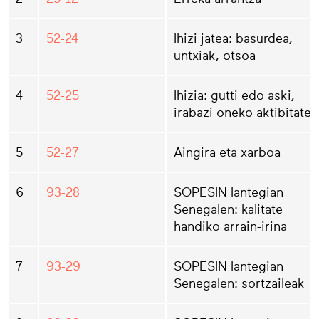
3
52-24
Ihizi jatea: basurdea,
untxiak, otsoa
4
52-25
Ihizia: gutti edo aski,
irabazi oneko aktibitatea
5
52-27
Aingira eta xarboa
6
93-28
SOPESIN lantegian
Senegalen: kalitate
handiko arrain-irina
7
93-29
SOPESIN lantegian
Senegalen: sortzaileak