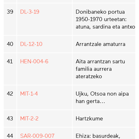
39
DL-3-19
Donibaneko portua
1950-1970 urteetan:
atuna, sardina eta antxoa
40
DL-12-10
Arrantzale amaturra
41
HEN-004-6
Aita arrantzan sartu
familia aurrera
ateratzeko
42
MIT-1-4
Ujku, Otsoa non aipa
han gerta…
43
MIT-2-2
Hartzkume
44
SAR-009-007
Ehiza: basurdeak,