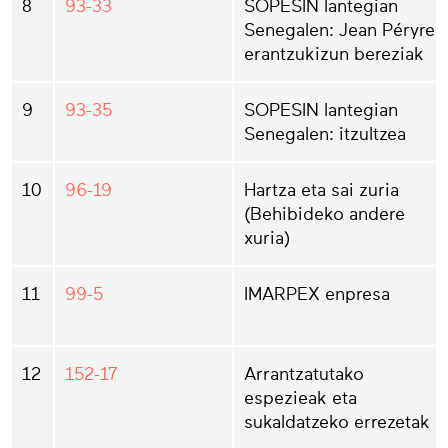
8
93-33
SOPESIN lantegian
Senegalen: Jean Péryren
erantzukizun bereziak
9
93-35
SOPESIN lantegian
Senegalen: itzultzea
10
96-19
Hartza eta sai zuria
(Behibideko andere
xuria)
11
99-5
IMARPEX enpresa
12
152-17
Arrantzatutako
espezieak eta
sukaldatzeko errezetak