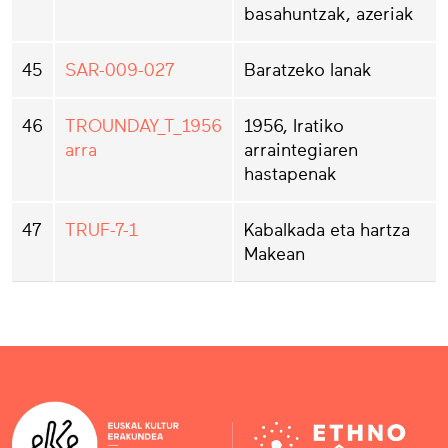
basahuntzak, azeriak
45
SAR-009-027
Baratzeko lanak
46
TROUNDAY_T_1956
1956, Iratiko
arra
arraintegiaren
hastapenak
47
TRUF-7-1
Kabalkada eta hartza
Makean