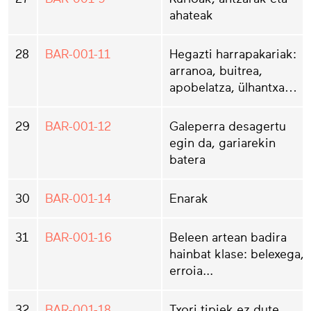
ahateak
28
BAR-001-11
Hegazti harrapakariak:
arranoa, buitrea,
apobelatza, ülhantxa…
29
BAR-001-12
Galeperra desagertu
egin da, gariarekin
batera
30
BAR-001-14
Enarak
31
BAR-001-16
Beleen artean badira
hainbat klase: belexega,
erroia...
32
BAR-001-18
Txori tipiek ez dute