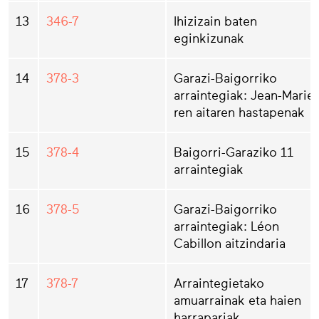
13
346-7
Ihizizain baten
eginkizunak
14
378-3
Garazi-Baigorriko
arraintegiak: Jean-Marie-
ren aitaren hastapenak
15
378-4
Baigorri-Garaziko 11
arraintegiak
16
378-5
Garazi-Baigorriko
arraintegiak: Léon
Cabillon aitzindaria
17
378-7
Arraintegietako
amuarrainak eta haien
harrapariak