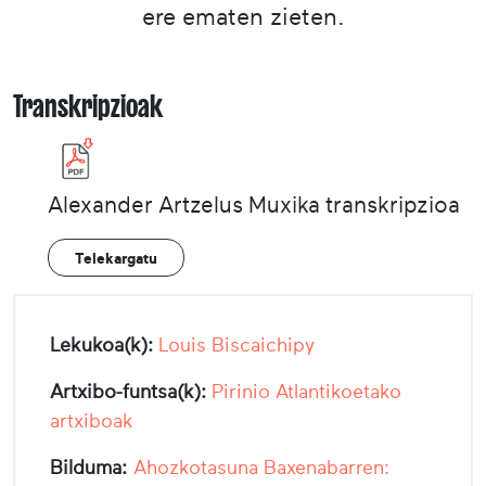
ere ematen zieten.
Transkripzioak
Alexander Artzelus Muxika transkripzioa
Telekargatu
Lekukoa(k):
Louis Biscaichipy
Artxibo-funtsa(k):
Pirinio Atlantikoetako
artxiboak
Bilduma:
Ahozkotasuna Baxenabarren: