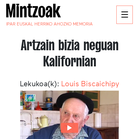
IPAR EUSKAL HERRIKO AHOZKO MEMORIA
Artzain bizia neguan
Kalifornian
Lekukoa(k):
Louis Biscaichipy