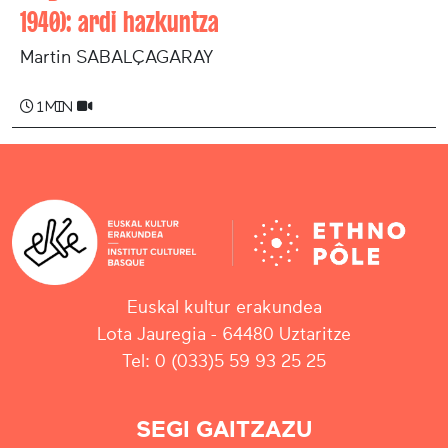
1940): ardi hazkuntza
Martin SABALÇAGARAY
1 min
Euskal kultur erakundea
Lota Jauregia - 64480 Uztaritze
Tel: 0 (033)5 59 93 25 25
SEGI GAITZAZU