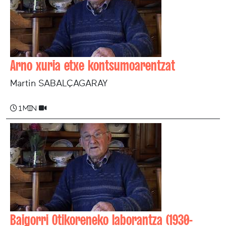
Arno xuria etxe kontsumoarentzat
Martin SABALÇAGARAY
1 min
Baigorri Otikoreneko laborantza (1930-