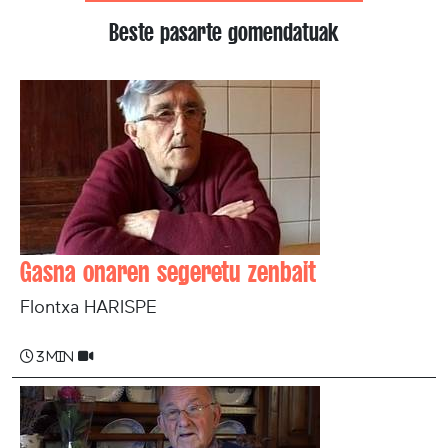
Beste pasarte gomendatuak
Gasna onaren segeretu zenbait
Flontxa HARISPE
3 min