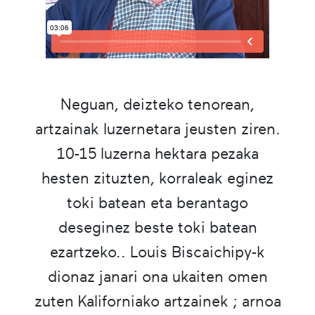
Neguan, deizteko tenorean,
artzainak luzernetara jeusten ziren.
10-15 luzerna hektara pezaka
hesten zituzten, korraleak eginez
toki batean eta berantago
deseginez beste toki batean
ezartzeko.. Louis Biscaichipy-k
dionaz janari ona ukaiten omen
zuten Kaliforniako artzainek ; arnoa