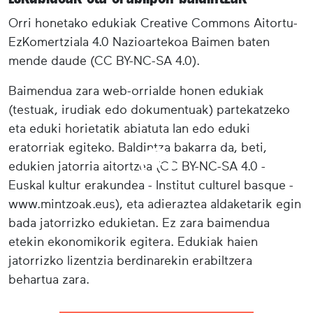
Orri honetako edukiak Creative Commons Aitortu-
EzKomertziala 4.0 Nazioartekoa Baimen baten
mende daude (CC BY-NC-SA 4.0).
Baimendua zara web-orrialde honen edukiak
(testuak, irudiak edo dokumentuak) partekatzeko
eta eduki horietatik abiatuta lan edo eduki
eratorriak egiteko. Baldintza bakarra da, beti,
edukien jatorria aitortzea (CC BY-NC-SA 4.0 -
Euskal kultur erakundea - Institut culturel basque -
www.mintzoak.eus), eta adieraztea aldaketarik egin
bada jatorrizko edukietan. Ez zara baimendua
etekin ekonomikorik egitera. Edukiak haien
jatorrizko lizentzia berdinarekin erabiltzera
behartua zara.