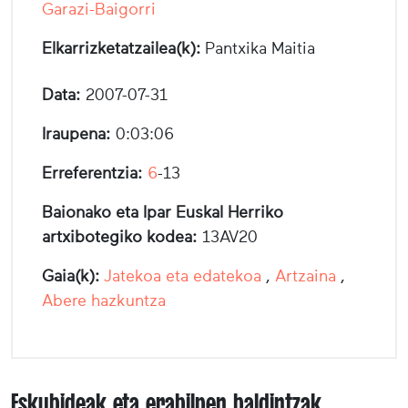
Garazi-Baigorri
Elkarrizketatzailea(k):
Pantxika Maitia
Data:
2007-07-31
Iraupena:
0:03:06
Erreferentzia:
6
-13
Baionako eta Ipar Euskal Herriko
artxibotegiko kodea:
13AV20
Gaia(k):
Jatekoa eta edatekoa
,
Artzaina
,
Abere hazkuntza
Eskubideak eta erabilpen baldintzak