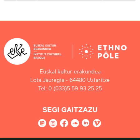
Euskal kultur erakundea
Lota Jauregia - 64480 Uztaritze
Tel: 0 (033)5 59 93 25 25
SEGI GAITZAZU