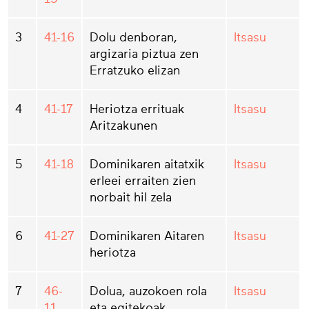
3
41-16
Dolu denboran,
Itsasu
argizaria piztua zen
Erratzuko elizan
4
41-17
Heriotza errituak
Itsasu
Aritzakunen
5
41-18
Dominikaren aitatxik
Itsasu
erleei erraiten zien
norbait hil zela
6
41-27
Dominikaren Aitaren
Itsasu
heriotza
7
46-
Dolua, auzokoen rola
Itsasu
11
eta egitekoak