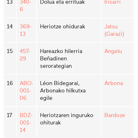
13
340-
Dolua eta errituak
Irisarri
6
14
369-
Heriotze ohidurak
Jatsu
13
(Garazi)
15
457-
Hareazko hilerria
Angelu
29
Beñadinen
serorategian
16
ABO-
Léon Bidegarai,
Arbona
001-
Arbonako hilkutxa
06
egile
17
BDZ-
Heriotzaren inguruko
Bardoze
001-
ohiturak
14