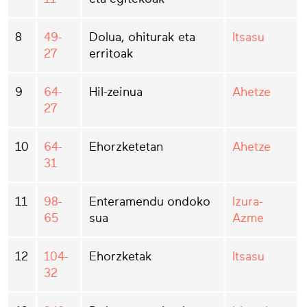
8
49-
Dolua, ohiturak eta
Itsasu
27
erritoak
9
64-
Hil-zeinua
Ahetze
27
10
64-
Ehorzketetan
Ahetze
31
11
98-
Enteramendu ondoko
Izura-
65
sua
Azme
12
104-
Ehorzketak
Itsasu
32