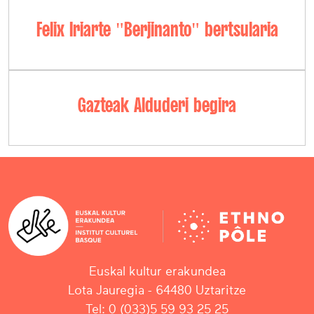
Felix Iriarte "Berjinanto" bertsularia
Gazteak Alduderi begira
Euskal kultur erakundea
Lota Jauregia - 64480 Uztaritze
Tel: 0 (033)5 59 93 25 25