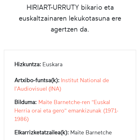
HIRIART-URRUTY bikario eta
euskaltzainaren lekukotasuna ere
agertzen da.
Hizkuntza:
Euskara
Artxibo-funtsa(k):
Institut National de
l'Audiovisuel (INA)
Bilduma:
Maite Barnetche-ren "Euskal
Herria orai eta gero" emankizunak (1971-
1986)
Elkarrizketatzailea(k):
Maite Barnetche