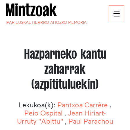
IPAR EUSKAL HERRIKO AHOZKO MEMORIA
Hazparneko kantu
zaharrak
(azpitituluekin)
Lekukoa(k):
Pantxoa Carrère
,
Peio Ospital
,
Jean Hiriart-
Urruty "Abittu"
,
Paul Parachou