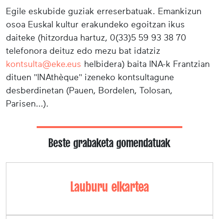
Egile eskubide guziak erreserbatuak. Emankizun
osoa Euskal kultur erakundeko egoitzan ikus
daiteke (hitzordua hartuz, 0(33)5 59 93 38 70
telefonora deituz edo mezu bat idatziz
kontsulta@eke.eus
helbidera) baita INA-k Frantzian
dituen "INAthèque" izeneko kontsultagune
desberdinetan (Pauen, Bordelen, Tolosan,
Parisen...).
Beste grabaketa gomendatuak
Lauburu elkartea