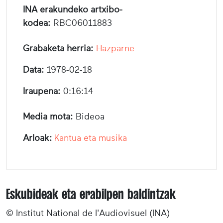
INA erakundeko artxibo-
kodea:
RBC06011883
Grabaketa herria:
Hazparne
Data:
1978-02-18
Iraupena:
0:16:14
Media mota:
Bideoa
Arloak:
Kantua eta musika
Eskubideak eta erabilpen baldintzak
© Institut National de l'Audiovisuel (INA)