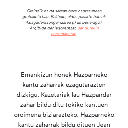
Oraindik ez da sarean bere osotasunean
grabaketa hau. Baliteke, aldiz, pasarte batzuk
ikusgai/entzungai izatea (ikus beherago).
Argibide gehiagorentzat,
sar gurekin
harremanetan
.
Emankizun honek Hazparneko
kantu zaharrak ezagutarazten
dizkigu. Kazetariak lau Hazpandar
zahar bildu ditu tokiko kantuen
oroimena biziarazteko. Hazparneko
kantu zaharrak bildu dituen Jean