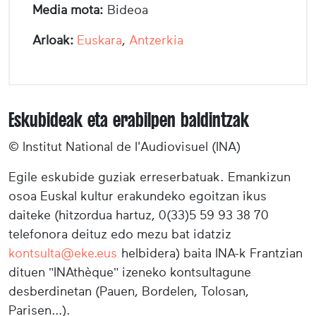
Media mota:
Bideoa
Arloak:
Euskara
,
Antzerkia
Eskubideak eta erabilpen baldintzak
© Institut National de l'Audiovisuel (INA)
Egile eskubide guziak erreserbatuak. Emankizun
osoa Euskal kultur erakundeko egoitzan ikus
daiteke (hitzordua hartuz, 0(33)5 59 93 38 70
telefonora deituz edo mezu bat idatziz
kontsulta@eke.eus
helbidera) baita INA-k Frantzian
dituen "INAthèque" izeneko kontsultagune
desberdinetan (Pauen, Bordelen, Tolosan,
Parisen...).