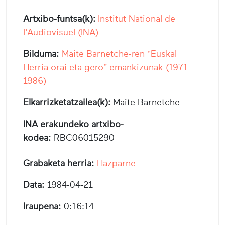
Artxibo-funtsa(k):
Institut National de
l'Audiovisuel (INA)
Bilduma:
Maite Barnetche-ren "Euskal
Herria orai eta gero" emankizunak (1971-
1986)
Elkarrizketatzailea(k):
Maite Barnetche
INA erakundeko artxibo-
kodea:
RBC06015290
Grabaketa herria:
Hazparne
Data:
1984-04-21
Iraupena:
0:16:14