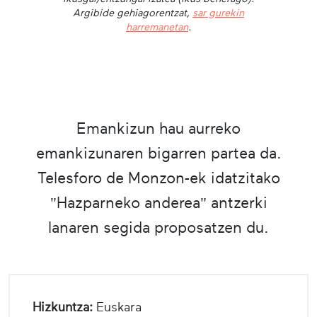
Argibide gehiagorentzat,
sar gurekin
harremanetan
.
Emankizun hau aurreko
emankizunaren bigarren partea da.
Telesforo de Monzon-ek idatzitako
"Hazparneko anderea" antzerki
lanaren segida proposatzen du.
Hizkuntza:
Euskara