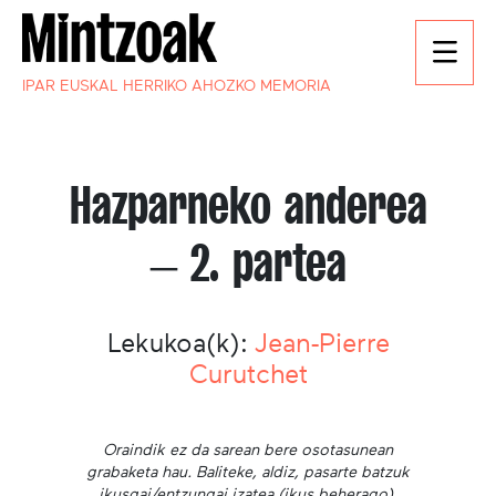
IPAR EUSKAL HERRIKO AHOZKO MEMORIA
Hazparneko anderea
– 2. partea
Lekukoa(k):
Jean-Pierre
Curutchet
Oraindik ez da sarean bere osotasunean
grabaketa hau. Baliteke, aldiz, pasarte batzuk
ikusgai/entzungai izatea (ikus beherago).