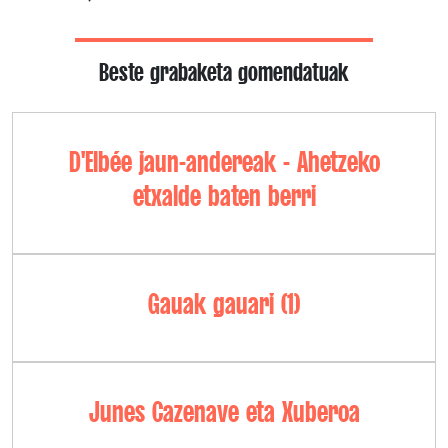
Beste grabaketa gomendatuak
D'Elbée jaun-andereak - Ahetzeko
etxalde baten berri
Gauak gauari (1)
Junes Cazenave eta Xuberoa