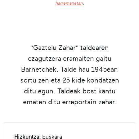
harremanetan
.
"Gaztelu Zahar" taldearen
ezagutzera eramaiten gaitu
Barnetchek. Talde hau 1945ean
sortu zen eta 25 kide kondatzen
ditu egun. Taldeak bost kantu
ematen ditu erreportain zehar.
Hizkuntza:
Euskara