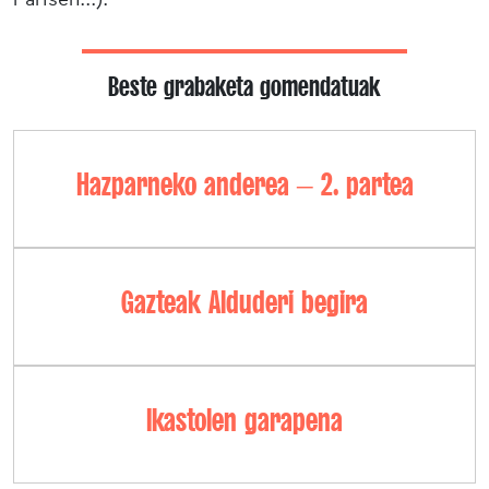
Beste grabaketa gomendatuak
Hazparneko anderea – 2. partea
Gazteak Alduderi begira
Ikastolen garapena