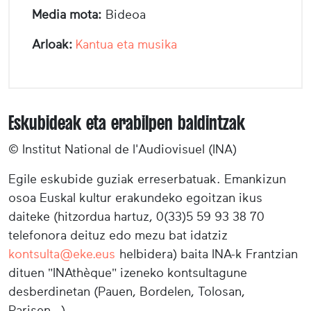
Media mota:
Bideoa
Arloak:
Kantua eta musika
Eskubideak eta erabilpen baldintzak
© Institut National de l'Audiovisuel (INA)
Egile eskubide guziak erreserbatuak. Emankizun
osoa Euskal kultur erakundeko egoitzan ikus
daiteke (hitzordua hartuz, 0(33)5 59 93 38 70
telefonora deituz edo mezu bat idatziz
kontsulta@eke.eus
helbidera) baita INA-k Frantzian
dituen "INAthèque" izeneko kontsultagune
desberdinetan (Pauen, Bordelen, Tolosan,
Parisen...).