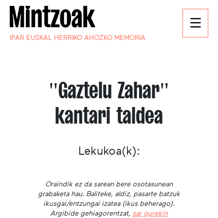
IPAR EUSKAL HERRIKO AHOZKO MEMORIA
"Gaztelu Zahar"
kantari taldea
Lekukoa(k):
Oraindik ez da sarean bere osotasunean
grabaketa hau. Baliteke, aldiz, pasarte batzuk
ikusgai/entzungai izatea (ikus beherago).
Argibide gehiagorentzat,
sar gurekin