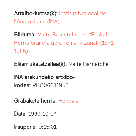
Artxibo-funtsa(k):
Institut National de
l'Audiovisuel (INA)
Bilduma:
Maite Barnetche-ren "Euskal
Herria orai eta gero" emankizunak (1971-
1986)
Elkarrizketatzailea(k):
Maite Barnetche
INA erakundeko artxibo-
kodea:
RBC06011956
Grabaketa herria:
Hendaia
Data:
1980-10-04
Iraupena:
0:15:01