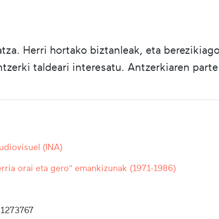
a. Herri hortako biztanleak, eta berezikiago
tzerki taldeari interesatu. Antzerkiaren part
Audiovisuel (INA)
rria orai eta gero" emankizunak (1971-1986)
1273767