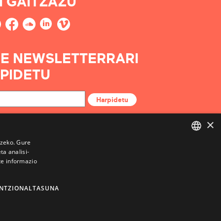
I GAITZAZU
E NEWSLETTERRARI
PIDETU
Harpidetu
×
tzeko. Gure
a analisi-
BASQUE
te informazio
FRENCH
SPANISH
NTZIONALTASUNA
ENGLISH