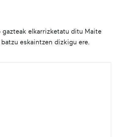
 gazteak elkarrizketatu ditu Maite
e batzu eskaintzen dizkigu ere.