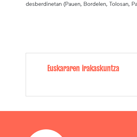
desberdinetan (Pauen, Bordelen, Tolosan, Pa
Euskararen irakaskuntza