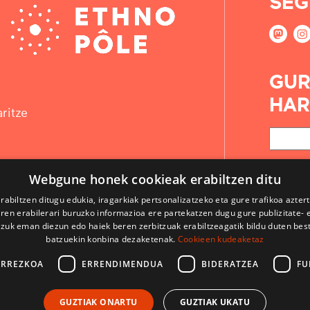
SEG
GUR
HAR
ritze
Webgune honek cookieak erabiltzen ditu
rabiltzen ditugu edukia, iragarkiak pertsonalizatzeko eta gure trafikoa azter
en erabilerari buruzko informazioa ere partekatzen dugu gure publizitate- et
 zuk eman diezun edo haiek beren zerbitzuak erabiltzeagatik bildu duten bes
batzuekin konbina dezaketenak.
Cookieen kudeaketaz
ARREZKOA
ERRENDIMENDUA
BIDERATZEA
FU
KONTAKTUA
GUZTIAK ONARTU
GUZTIAK UKATU