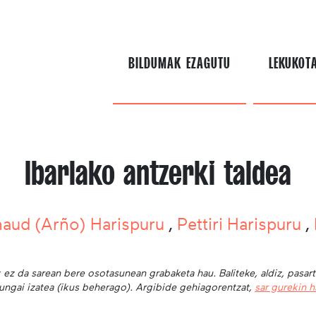
BILDUMAK EZAGUTU
LEKUKOT
Ibarlako antzerki taldea
aud (Arño) Harispuru
,
Pettiri Harispuru
,
 ez da sarean bere osotasunean grabaketa hau. Baliteke, aldiz, pasar
ungai izatea (ikus beherago). Argibide gehiagorentzat,
sar gurekin 