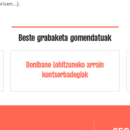
risen...).
Beste grabaketa gomendatuak
Donibane Lohitzuneko arrain
kontserbadegiak