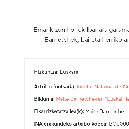
Emankizun honek Ibarlara garamatz
Barnetchek, bai eta herriko an
Hizkuntza:
Euskara
Artxibo-funtsa(k):
Institut National de l'
Bilduma:
Maite Barnetche-ren "Euskal He
Elkarrizketatzailea(k):
Maite Barnetche
INA erakundeko artxibo-kodea:
BO0000