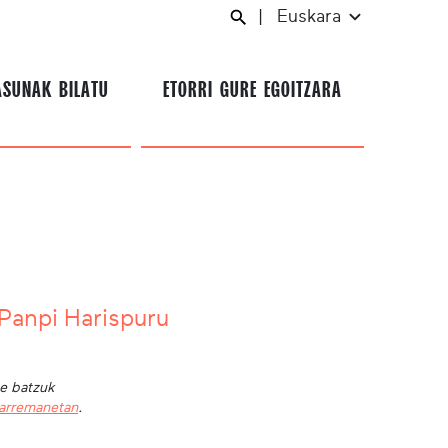
|
Euskara
ASUNAK BILATU
ETORRI GURE EGOITZARA
Panpi Harispuru
te batzuk
harremanetan
.