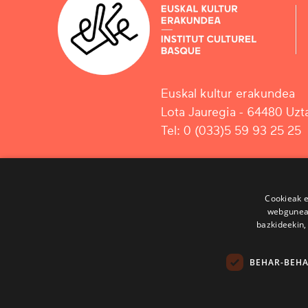
Euskal kultur erakundea
Lota Jauregia - 64480 Uzta
Tel: 0 (033)5 59 93 25 25
Cookieak e
webgunear
bazkideekin,
BEHAR-BEH