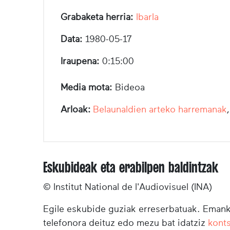
Grabaketa herria:
Ibarla
Data:
1980-05-17
Iraupena:
0:15:00
Media mota:
Bideoa
Arloak:
Belaunaldien arteko harremanak
Eskubideak eta erabilpen baldintzak
© Institut National de l'Audiovisuel (INA)
Egile eskubide guziak erreserbatuak. Emanki
telefonora deituz edo mezu bat idatziz
kont