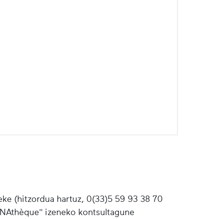
ke (hitzordua hartuz, 0(33)5 59 93 38 70
"INAthèque" izeneko kontsultagune