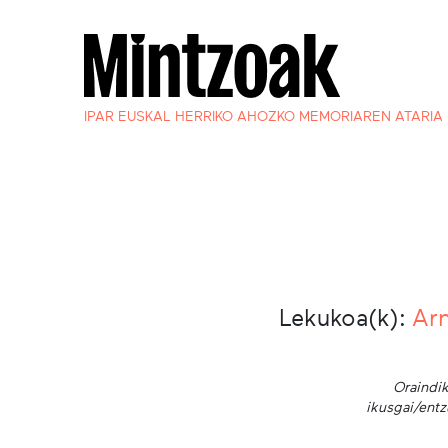
IPAR EUSKAL HERRIKO AHOZKO MEMORIAREN ATARIA
Lekukoa(k):
Arn
Oraindik
ikusgai/entz