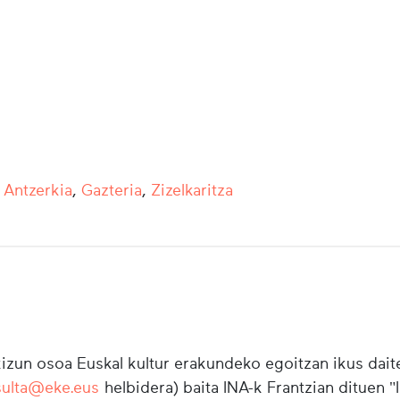
,
Antzerkia
,
Gazteria
,
Zizelkaritza
zun osoa Euskal kultur erakundeko egoitzan ikus daite
sulta@eke.eus
helbidera) baita INA-k Frantzian dituen 