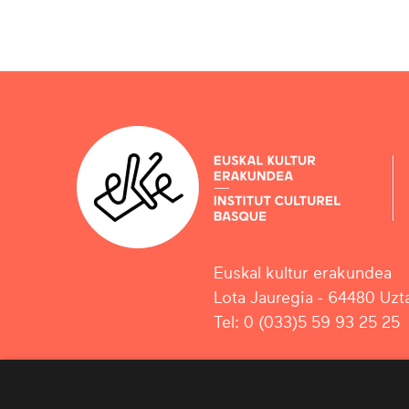
Euskal kultur erakundea
Lota Jauregia - 64480 Uzta
Tel: 0 (033)5 59 93 25 25