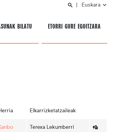
|
Euskara
ASUNAK BILATU
ETORRI GURE EGOITZARA
Herria
Elkarrizketatzaileak
Kanbo
Terexa Lekumberri