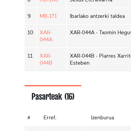
9
MB-171
Ibarlako antzerki taldea
10
XAR-
XAR-044A - Txomin Hegu
044A
11
XAR-
XAR-044B - Piarres Xarrit
044B
Esteben
Pasarteak (16)
#
Erref.
Izenburua