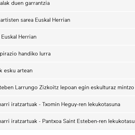
alak duen garrantzia
artisten sarea Euskal Herrian
a Euskal Herrian
pirazio handiko lurra
k esku artean
teben Larrungo Zizkoitz lepoan egin eskulturaz mintzo
harri iratzartuak - Txomin Heguy-ren lekukotasuna
harri iratzartuak - Pantxoa Saint Esteben-ren lekukotas