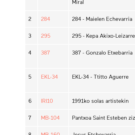
Miral
2
284
284 - Maielen Echevarria
3
295
295 - Kepa Akixo-Leizarre
4
387
387 - Gonzalo Etxebarria
5
EKL-34
EKL-34 - Ttitto Aguerre
6
IRI10
1991ko solas artistekin
7
MB-104
Pantxoa Saint Esteben ziz
8
MB-160
Jesus Etchevarria