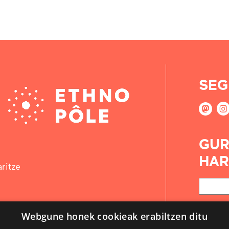
SEG
GUR
HAR
ritze
Webgune honek cookieak erabiltzen ditu