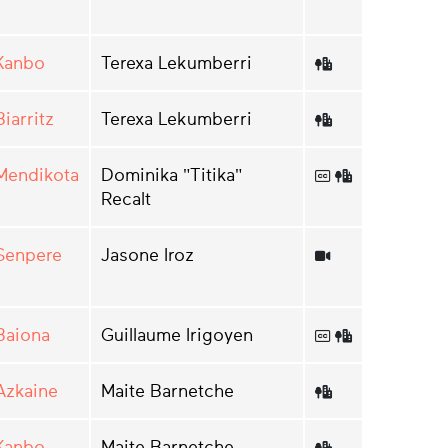
Kanbo
Terexa Lekumberri
Biarritz
Terexa Lekumberri
Mendikota
Dominika "Titika"
Recalt
Senpere
Jasone Iroz
Baiona
Guillaume Irigoyen
Azkaine
Maite Barnetche
Kanbo
Maite Barnetche