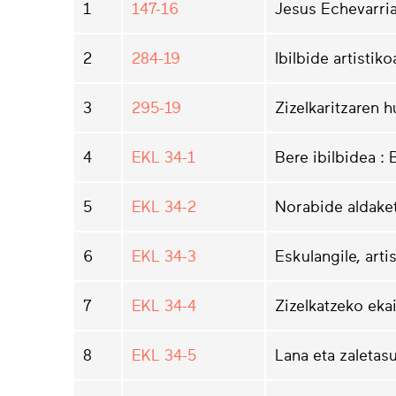
1
147-16
Jesus Echevarria
2
284-19
Ibilbide artistik
3
295-19
Zizelkaritzaren h
4
EKL 34-1
Bere ibilbidea :
5
EKL 34-2
Norabide aldake
6
EKL 34-3
Eskulangile, artis
7
EKL 34-4
Zizelkatzeko eka
8
EKL 34-5
Lana eta zaletas