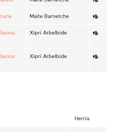
Ibarla
Maite Barnetche
Baiona
Xipri Arbelbide
Baiona
Xipri Arbelbide
Herria