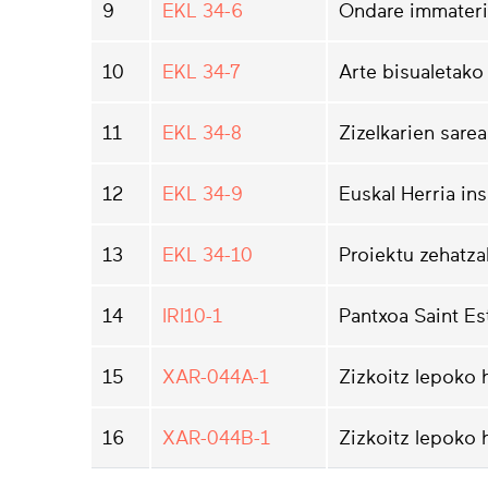
9
EKL 34-6
Ondare immateri
10
EKL 34-7
Arte bisualetako 
11
EKL 34-8
Zizelkarien sare
12
EKL 34-9
Euskal Herria ins
13
EKL 34-10
Proiektu zehatza
14
IRI10-1
Pantxoa Saint Es
15
XAR-044A-1
Zizkoitz lepoko 
16
XAR-044B-1
Zizkoitz lepoko 