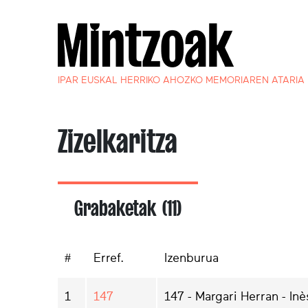
IPAR EUSKAL HERRIKO AHOZKO MEMORIAREN ATARIA
Zizelkaritza
Grabaketak (11)
#
Erref.
Izenburua
1
147
147 - Margari Herran - Inè