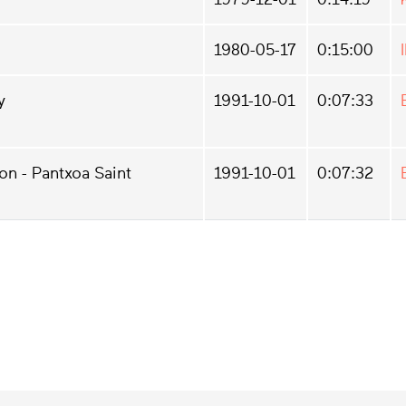
1980-05-17
0:15:00
y
1991-10-01
0:07:33
on - Pantxoa Saint
1991-10-01
0:07:32