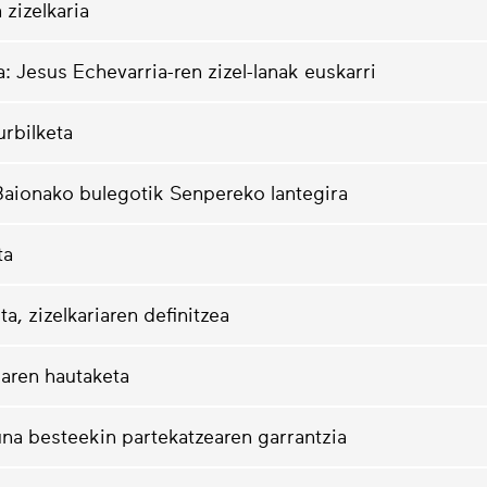
 zizelkaria
oa: Jesus Echevarria-ren zizel-lanak euskarri
urbilketa
 Baionako bulegotik Senpereko lantegira
ta
ta, zizelkariaren definitzea
iaren hautaketa
una besteekin partekatzearen garrantzia