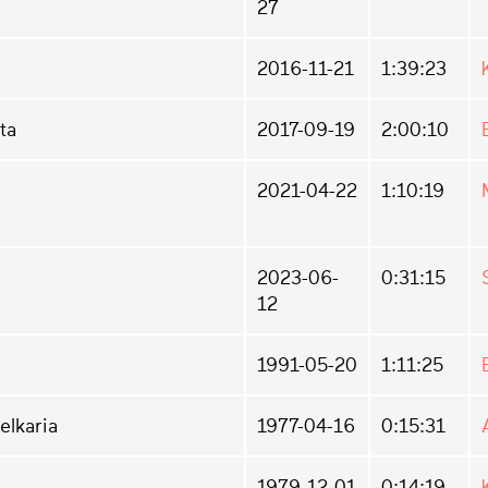
27
2016-11-21
1:39:23
ta
2017-09-19
2:00:10
2021-04-22
1:10:19
2023-06-
0:31:15
12
1991-05-20
1:11:25
elkaria
1977-04-16
0:15:31
1979-12-01
0:14:19