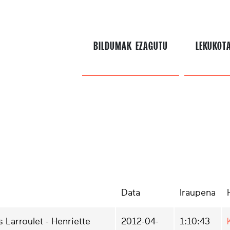
BILDUMAK EZAGUTU
LEKUKOT
Data
Iraupena
s Larroulet - Henriette
2012-04-
1:10:43