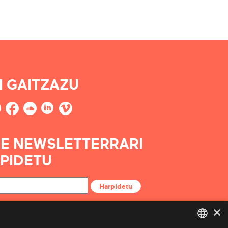
I GAITZAZU
E NEWSLETTERRARI
PIDETU
Harpidetu
×