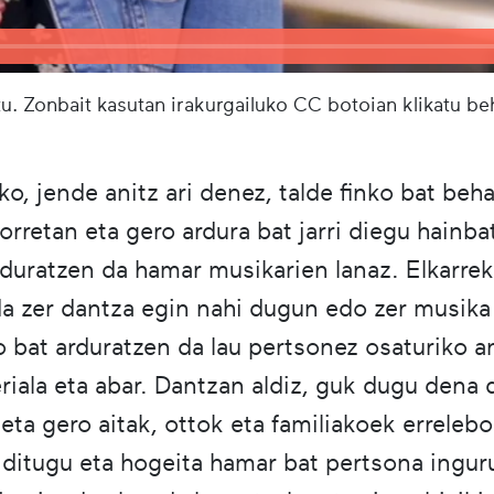
u. Zonbait kasutan irakurgailuko CC botoian klikatu b
o, jende anitz ari denez, talde finko bat behar
rretan eta gero ardura bat jarri diegu hainba
rduratzen da hamar musikarien lanaz. Elkarrek
da zer dantza egin nahi dugun edo zer musika
o bat arduratzen da lau pertsonez osaturiko an
riala eta abar. Dantzan aldiz, guk dugu dena 
ta gero aitak, ottok eta familiakoek errelebo
 ditugu eta hogeita hamar bat pertsona inguru