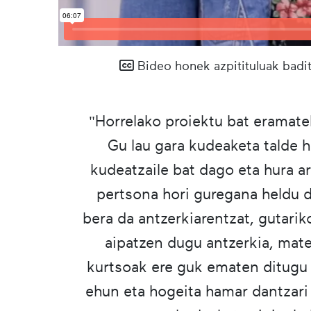
Bideo honek azpitituluak badit
"Horrelako proiektu bat eramatek
Gu lau gara kudeaketa talde ho
kudeatzaile bat dago eta hura a
pertsona hori guregana heldu 
bera da antzerkiarentzat, gutarik
aipatzen dugu antzerkia, mate
kurtsoak ere guk ematen ditugu e
ehun eta hogeita hamar dantzari