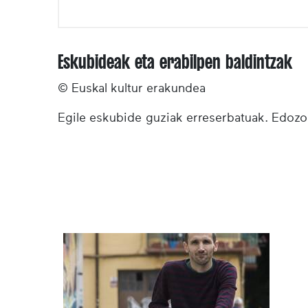
Eskubideak eta erabilpen baldintzak
© Euskal kultur erakundea
Egile eskubide guziak erreserbatuak. Edozoi