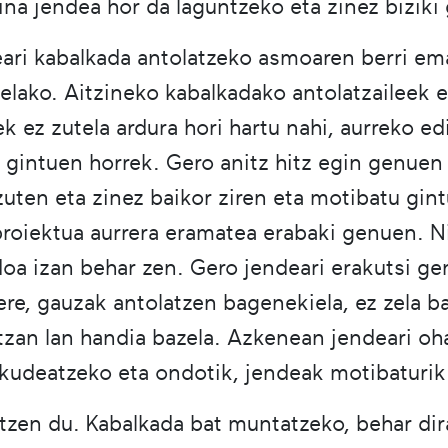
na jendea hor da laguntzeko eta zinez biziki 
ari kabalkada antolatzeko asmoaren berri ema
elako. Aitzineko kabalkadako antolatzaileek er
ek ez zutela ardura hori hartu nahi, aurreko ed
 gintuen horrek. Gero anitz hitz egin genuen
 zuten eta zinez baikor ziren eta motibatu gi
proiektua aurrera eramatea erabaki genuen. Nir
oa izan behar zen. Gero jendeari erakutsi ge
 ere, gauzak antolatzen bagenekiela, ez zela b
tzan lan handia bazela. Azkenean jendeari oha
 kudeatzeko eta ondotik, jendeak motibaturik
rtzen du. Kabalkada bat muntatzeko, behar dira