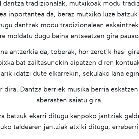
al dantza tradizionalak, mutxikoak modu tradi
itzea inportantea da, beraz mutxiko luze batz
tugu dantzak modu tradizionalean eskaintzek
re moldatu dugu baina entseatzen gira pausoa
a antzerkia da, toberak, hor zerotik hasi gira
 pixka bat zailtasunekin aipatzen diren kontu
larik idatzi dute elkarrekin, sekulako lana egi
 dira. Dantza berriek musika berria eskatzen
aberasten saiatu gira.
a batzuk ekarri ditugu kanpoko jantziak gald
suko taldearen jantziak atxiki ditugu, erreberri