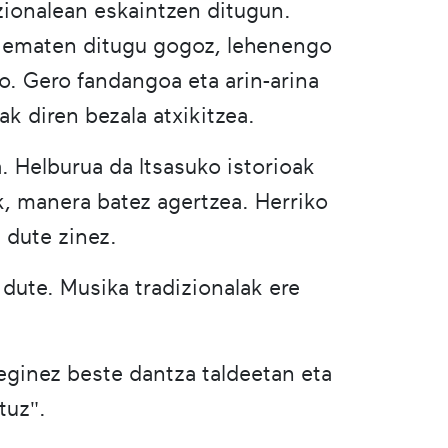
zionalean eskaintzen ditugun.
uk ematen ditugu gogoz, lehenengo
o. Gero fandangoa eta arin-arina
k diren bezala atxikitzea.
. Helburua da Itsasuko istorioak
ak, manera batez agertzea. Herriko
n dute zinez.
 dute. Musika tradizionalak ere
eginez beste dantza taldeetan eta
tuz".