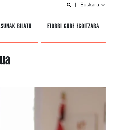
|
Euskara
ASUNAK BILATU
ETORRI GURE EGOITZARA
sua