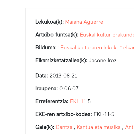
Lekukoa(k):
Maiana Aguerre
Artxibo-funtsa(k):
Euskal kultur erakund
Bilduma:
"Euskal kulturaren lekuko" elka
Elkarrizketatzailea(k):
Jasone Iroz
Data:
2019-08-21
Iraupena:
0:06:07
Erreferentzia:
EKL-11
-5
EKE-ren artxibo-kodea:
EKL-11-5
Gaia(k):
Dantza
,
Kantua eta musika
,
Ant