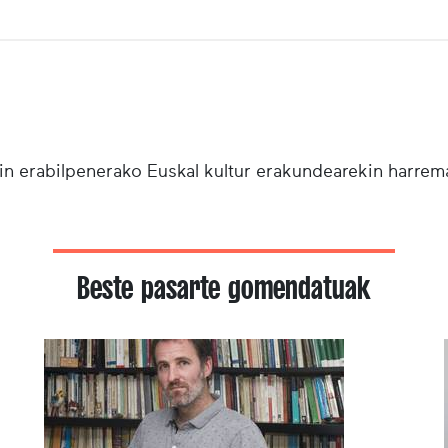
n erabilpenerako Euskal kultur erakundearekin harrema
Beste pasarte gomendatuak