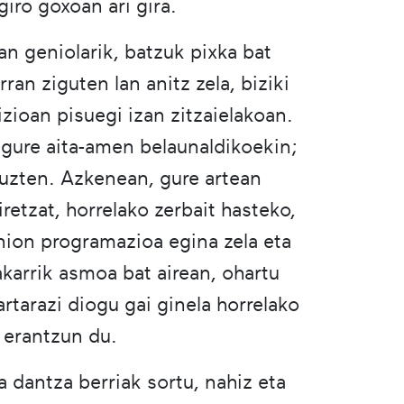
giro goxoan ari gira.
n geniolarik, batzuk pixka bat
ran ziguten lan anitz zela, biziki
izioan pisuegi izan zitzaielakoan.
 gure aita-amen belaunaldikoekin;
ntuzten. Azkenean, gure artean
etzat, horrelako zerbait hasteko,
nion programazioa egina zela eta
akarrik asmoa bat airean, ohartu
rtarazi diogu gai ginela horrelako
 erantzun du.
 dantza berriak sortu, nahiz eta