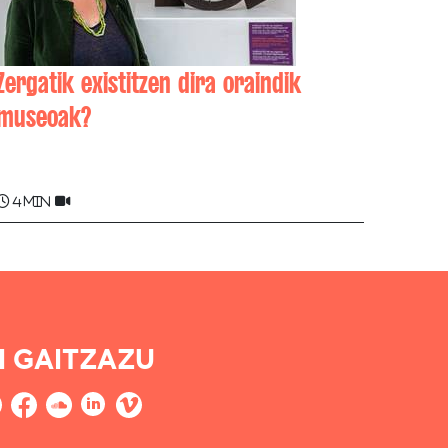
Zergatik existitzen dira oraindik
museoak?
Sabine CAZENAVE
4 min
I GAITZAZU