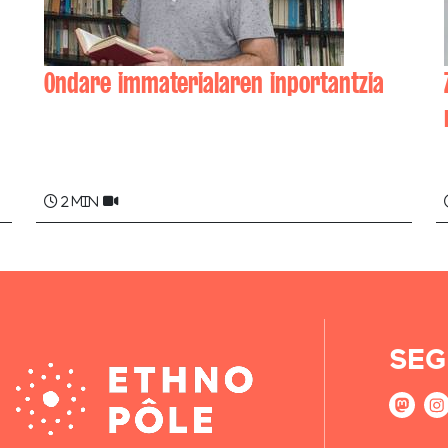
Ondare immaterialaren inportantzia
Adur LARREA
2 min
SEG