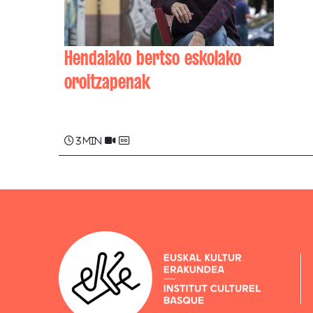
Hendaiako bertso eskolako
oroitzapenak
Sustrai COLINA
3 min