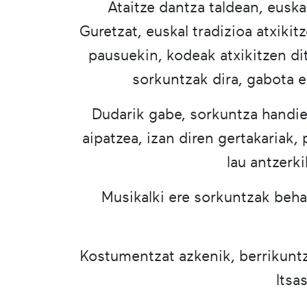
Ataitze dantza taldean, eusk
Guretzat, euskal tradizioa atxik
pausuekin, kodeak atxikitzen di
sorkuntzak dira, gabota e
Dudarik gabe, sorkuntza handien
aipatzea, izan diren gertakariak,
lau antzerki
Musikalki ere sorkuntzak behar
Kostumentzat azkenik, berrikuntz
Itsa