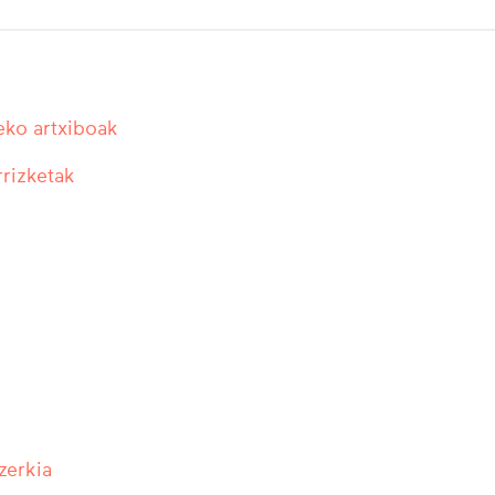
eko artxiboak
rrizketak
zerkia