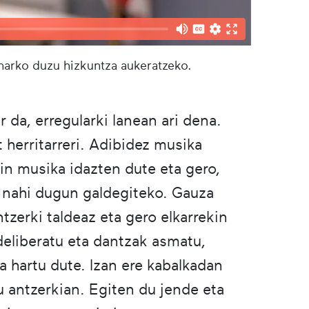
eharko duzu hizkuntza aukeratzeko.
 da, erregularki lanean ari dena.
t herritarreri. Adibidez musika
in musika idazten dute eta gero,
 nahi dugun galdegiteko. Gauza
tzerki taldeaz eta gero elkarrekin
deliberatu eta dantzak asmatu,
a hartu dute. Izan ere kabalkadan
 antzerkian. Egiten du jende eta