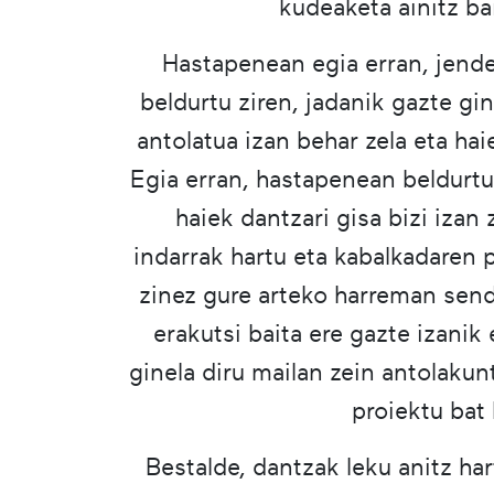
kudeaketa ainitz bai
Hastapenean egia erran, jende
beldurtu ziren, jadanik gazte gin
antolatua izan behar zela eta hai
Egia erran, hastapenean beldurtu
haiek dantzari gisa bizi izan
indarrak hartu eta kabalkadaren 
zinez gure arteko harreman send
erakutsi baita ere gazte izanik
ginela diru mailan zein antolakun
proiektu bat
Bestalde, dantzak leku anitz ha