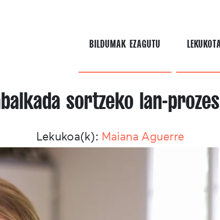
BILDUMAK EZAGUTU
LEKUKOT
balkada sortzeko lan-proze
Lekukoa(k):
Maiana Aguerre