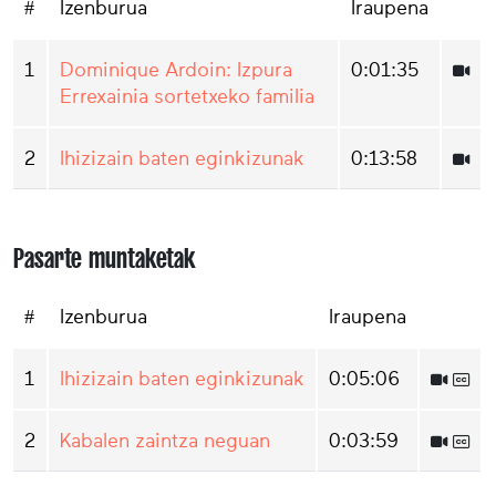
#
Izenburua
Iraupena
1
Dominique Ardoin: Izpura
0:01:35
Errexainia sortetxeko familia
2
Ihizizain baten eginkizunak
0:13:58
Pasarte muntaketak
#
Izenburua
Iraupena
1
Ihizizain baten eginkizunak
0:05:06
2
Kabalen zaintza neguan
0:03:59