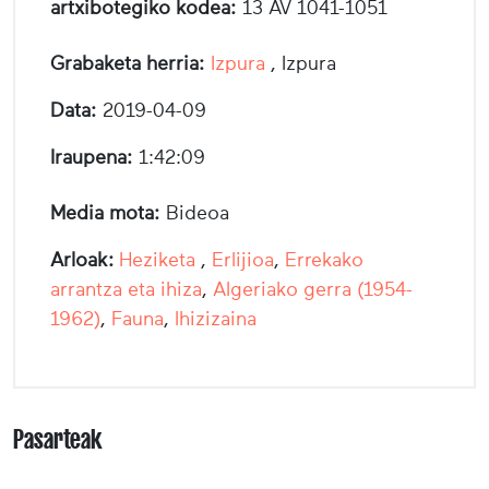
artxibotegiko kodea:
13 AV 1041-1051
Grabaketa herria:
Izpura
, Izpura
Data:
2019-04-09
Iraupena:
1:42:09
Media mota:
Bideoa
Arloak:
Heziketa
,
Erlijioa
,
Errekako
arrantza eta ihiza
,
Algeriako gerra (1954-
1962)
,
Fauna
,
Ihizizaina
Pasarteak