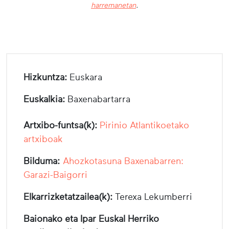
harremanetan
.
Hizkuntza:
Euskara
Euskalkia:
Baxenabartarra
Artxibo-funtsa(k):
Pirinio Atlantikoetako
artxiboak
Bilduma:
Ahozkotasuna Baxenabarren:
Garazi-Baigorri
Elkarrizketatzailea(k):
Terexa Lekumberri
Baionako eta Ipar Euskal Herriko