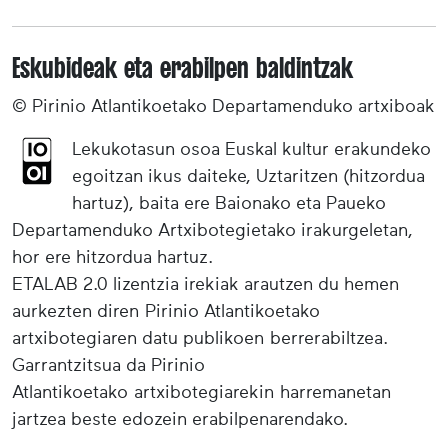
Eskubideak eta erabilpen baldintzak
© Pirinio Atlantikoetako Departamenduko artxiboak
Lekukotasun osoa Euskal kultur erakundeko
egoitzan ikus daiteke, Uztaritzen (hitzordua
hartuz), baita ere Baionako eta Paueko
Departamenduko Artxibotegietako irakurgeletan,
hor ere hitzordua hartuz.
ETALAB 2.0 lizentzia irekiak arautzen du hemen
aurkezten diren Pirinio Atlantikoetako
artxibotegiaren datu publikoen berrerabiltzea.
Garrantzitsua da Pirinio
Atlantikoetako artxibotegiarekin harremanetan
jartzea beste edozein erabilpenarendako.