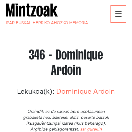
IPAR EUSKAL HERRIKO AHOZKO MEMORIA
346 - Dominique
Ardoin
Lekukoa(k):
Dominique Ardoin
Oraindik ez da sarean bere osotasunean
grabaketa hau. Baliteke, aldiz, pasarte batzuk
ikusgai/entzungai izatea (ikus beherago).
Argibide gehiagorentzat,
sar gurekin