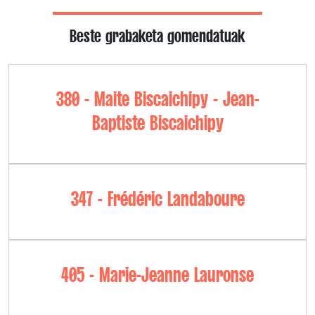
Beste grabaketa gomendatuak
380 - Maite Biscaichipy - Jean-
Baptiste Biscaichipy
347 - Frédéric Landaboure
405 - Marie-Jeanne Lauronse