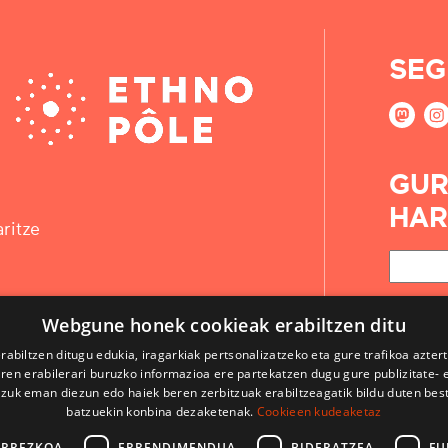
SEG
GUR
HAR
ritze
Webgune honek cookieak erabiltzen ditu
rabiltzen ditugu edukia, iragarkiak pertsonalizatzeko eta gure trafikoa azter
en erabilerari buruzko informazioa ere partekatzen dugu gure publizitate- et
 zuk eman diezun edo haiek beren zerbitzuak erabiltzeagatik bildu duten bes
batzuekin konbina dezaketenak.
Cookieen kudeaketaz
ARREZKOA
ERRENDIMENDUA
BIDERATZEA
FU