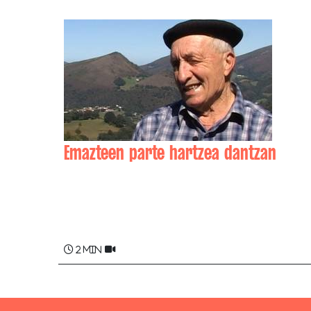
Emazteen parte hartzea dantzan
Beñat DUCLOS
2 min