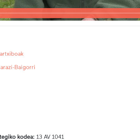
 artxiboak
razi-Baigorri
otegiko kodea:
13 AV 1041