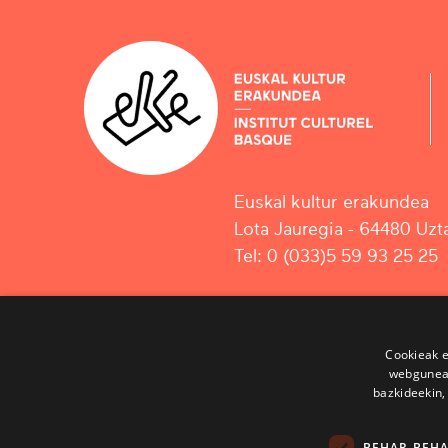
Euskal kultur erakundea
Lota Jauregia - 64480 Uzta
Tel: 0 (033)5 59 93 25 25
Cookieak e
webgunear
bazkideekin,
BEHAR-BEH