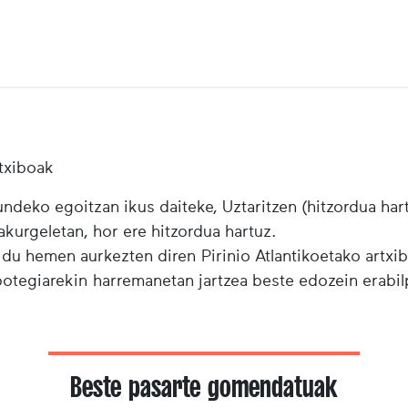
txiboak
ndeko egoitzan ikus daiteke, Uztaritzen (hitzordua har
urgeletan, hor ere hitzordua hartuz.
 du hemen aurkezten diren Pirinio Atlantikoetako artxi
ibotegiarekin harremanetan jartzea beste edozein erabi
Beste pasarte gomendatuak