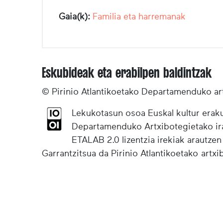
Gaia(k):
Familia eta harremanak
Eskubideak eta erabilpen baldintzak
© Pirinio Atlantikoetako Departamenduko ar
Lekukotasun osoa Euskal kultur eraku
Departamenduko Artxibotegietako irak
ETALAB 2.0 lizentzia irekiak arautzen
Garrantzitsua da Pirinio Atlantikoetako artx