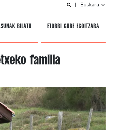
|
Euskara
ASUNAK BILATU
ETORRI GURE EGOITZARA
txeko familia