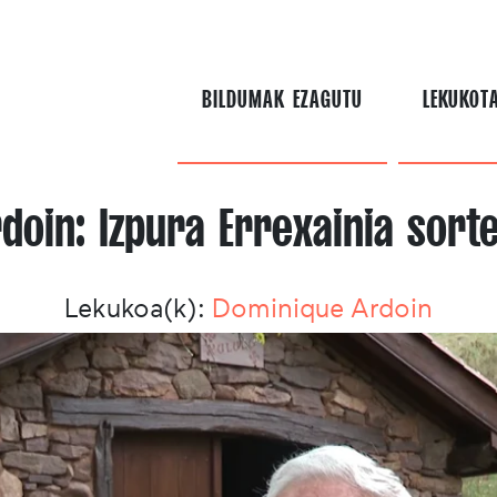
BILDUMAK EZAGUTU
LEKUKOT
doin: Izpura Errexainia sorte
Lekukoa(k):
Dominique Ardoin