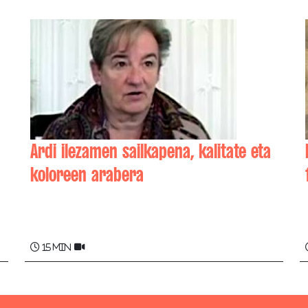
Ardi ilezamen sailkapena, kalitate eta
koloreen arabera
Yvette GERMAIN , Pedro (Jean-Pierre)
ESCOZ
15 min