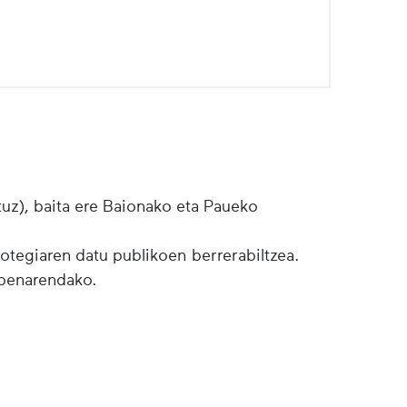
tuz), baita ere Baionako eta Paueko
botegiaren datu publikoen berrerabiltzea.
lpenarendako.