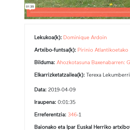
Lekukoa(k):
Dominique Ardoin
Artxibo-funtsa(k):
Pirinio Atlantikoetako
Bilduma:
Ahozkotasuna Baxenabarren: Ga
Elkarrizketatzailea(k):
Terexa Lekumberri
Data:
2019-04-09
Iraupena:
0:01:35
Erreferentzia:
346
-1
Baionako eta Ipar Euskal Herriko artxib