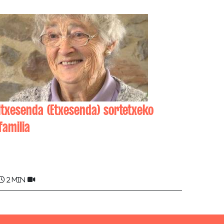
Itxesenda (Etxesenda) sortetxeko
familia
Jeanne UNHASSOBISCAY
2 min