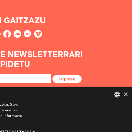
I GAITZAZU
E NEWSLETTERRARI
PIDETU
Harpidetu
×
tzeko. Gure
a analisi-
BASQUE
te informazio
FRENCH
SPANISH
NTZIONALTASUNA