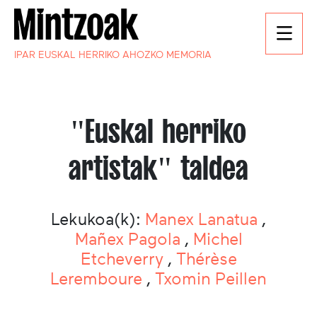
IPAR EUSKAL HERRIKO AHOZKO MEMORIA
"Euskal herriko
artistak" taldea
Lekukoa(k):
Manex Lanatua
,
Mañex Pagola
,
Michel
Etcheverry
,
Thérèse
Leremboure
,
Txomin Peillen