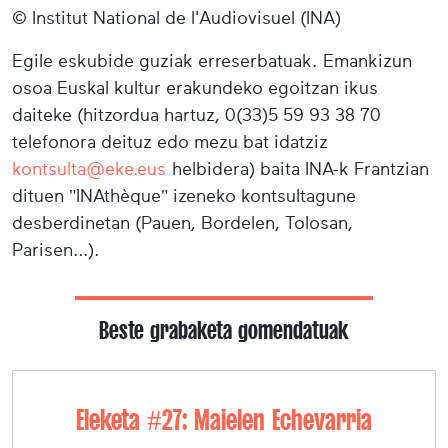
© Institut National de l'Audiovisuel (INA)
Egile eskubide guziak erreserbatuak. Emankizun
osoa Euskal kultur erakundeko egoitzan ikus
daiteke (hitzordua hartuz, 0(33)5 59 93 38 70
telefonora deituz edo mezu bat idatziz
kontsulta@eke.eus
helbidera) baita INA-k Frantzian
dituen "INAthèque" izeneko kontsultagune
desberdinetan (Pauen, Bordelen, Tolosan,
Parisen...).
Beste grabaketa gomendatuak
Eleketa #27: Maielen Echevarria