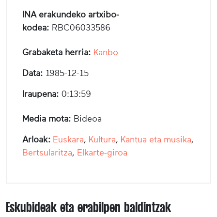
INA erakundeko artxibo-
kodea:
RBC06033586
Grabaketa herria:
Kanbo
Data:
1985-12-15
Iraupena:
0:13:59
Media mota:
Bideoa
Arloak:
Euskara
,
Kultura
,
Kantua eta musika
,
Bertsularitza
,
Elkarte-giroa
Eskubideak eta erabilpen baldintzak