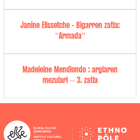
Janine Elissetche - Bigarren zatia:
"Armada"
Madeleine Mendiondo : argiaren
mezulari – 3. zatia