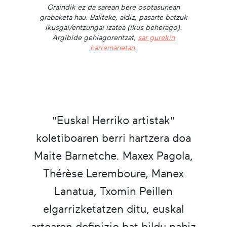
Oraindik ez da sarean bere osotasunean
grabaketa hau. Baliteke, aldiz, pasarte batzuk
ikusgai/entzungai izatea (ikus beherago).
Argibide gehiagorentzat,
sar gurekin
harremanetan
.
"Euskal Herriko artistak"
koletiboaren berri hartzera doa
Maite Barnetche. Maxex Pagola,
Thérèse Leremboure, Manex
Lanatua, Txomin Peillen
elgarrizketatzen ditu, euskal
artearen definizio bat bildu nahiz