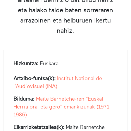
eta halako talde baten sorreraren
arrazoinen eta helburuen ikertu
nahiz.
Hizkuntza:
Euskara
Artxibo-funtsa(k):
Institut National de
l'Audiovisuel (INA)
Bilduma:
Maite Barnetche-ren "Euskal
Herria orai eta gero" emankizunak (1971-
1986)
Elkarrizketatzailea(k):
Maite Barnetche