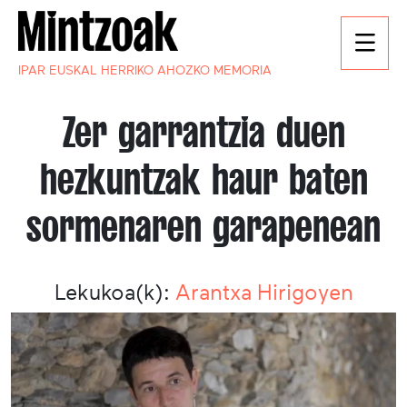
IPAR EUSKAL HERRIKO AHOZKO MEMORIA
Zer garrantzia duen
hezkuntzak haur baten
sormenaren garapenean
Lekukoa(k):
Arantxa Hirigoyen