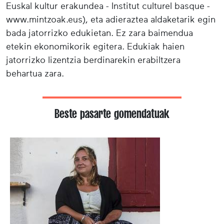
Euskal kultur erakundea - Institut culturel basque -
www.mintzoak.eus), eta adieraztea aldaketarik egin
bada jatorrizko edukietan. Ez zara baimendua
etekin ekonomikorik egitera. Edukiak haien
jatorrizko lizentzia berdinarekin erabiltzera
behartua zara.
Beste pasarte gomendatuak