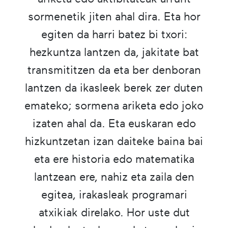
sormenetik jiten ahal dira. Eta hor
egiten da harri batez bi txori:
hezkuntza lantzen da, jakitate bat
transmititzen da eta ber denboran
lantzen da ikasleek berek zer duten
emateko; sormena ariketa edo joko
izaten ahal da. Eta euskaran edo
hizkuntzetan izan daiteke baina bai
eta ere historia edo matematika
lantzean ere, nahiz eta zaila den
egitea, irakasleak programari
atxikiak direlako. Hor uste dut