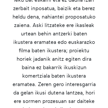
zerbait inposatua, baizik eta berez
heldu dena, nahiantei proposatuko
zaiena. Aski litzateke ere ikasleak
urtean behin antzerki baten
ikustera eramatea edo euskarazko
filma baten ikustera; proiektu
horiek jadanik anitz egiten dira
baina ez bakarrik ikuskizun
komertziala baten ikustera
eramatea. Zeren gero interesgarria
da gelan ikusi dutena lantzea, hori
ere sormen prozesuan sar daiteke