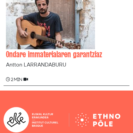
Ondare immaterialaren garantziaz
Antton LARRANDABURU
2 min