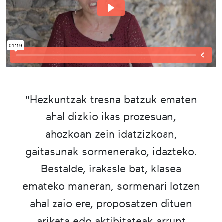
"Hezkuntzak tresna batzuk ematen
ahal dizkio ikas prozesuan,
ahozkoan zein idatzizkoan,
gaitasunak sormenerako, idazteko.
Bestalde, irakasle bat, klasea
emateko maneran, sormenari lotzen
ahal zaio ere, proposatzen dituen
ariketa edo aktibitateak arrunt