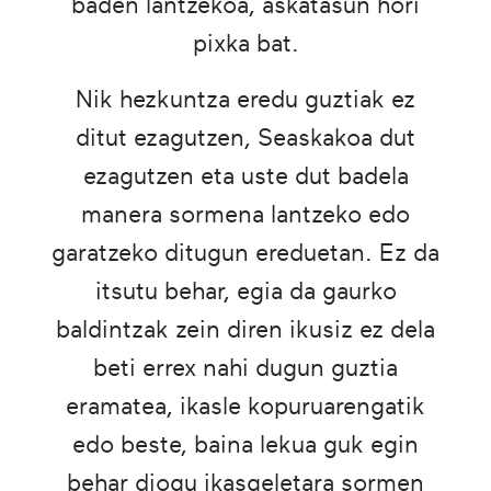
baden lantzekoa, askatasun hori
pixka bat.
Nik hezkuntza eredu guztiak ez
ditut ezagutzen, Seaskakoa dut
ezagutzen eta uste dut badela
manera sormena lantzeko edo
garatzeko ditugun ereduetan. Ez da
itsutu behar, egia da gaurko
baldintzak zein diren ikusiz ez dela
beti errex nahi dugun guztia
eramatea, ikasle kopuruarengatik
edo beste, baina lekua guk egin
behar diogu ikasgeletara sormen