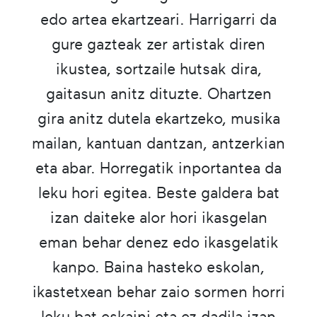
edo artea ekartzeari. Harrigarri da
gure gazteak zer artistak diren
ikustea, sortzaile hutsak dira,
gaitasun anitz dituzte. Ohartzen
gira anitz dutela ekartzeko, musika
mailan, kantuan dantzan, antzerkian
eta abar. Horregatik inportantea da
leku hori egitea. Beste galdera bat
izan daiteke alor hori ikasgelan
eman behar denez edo ikasgelatik
kanpo. Baina hasteko eskolan,
ikastetxean behar zaio sormen horri
leku bat eskaini eta ez dadila izan