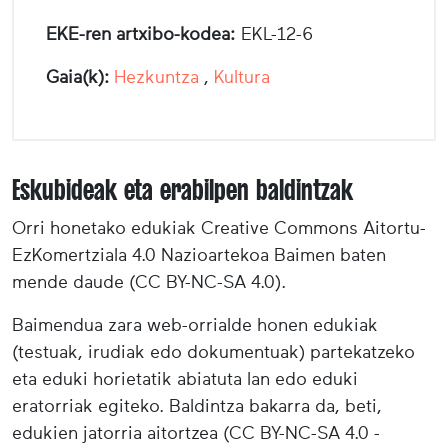
EKE-ren artxibo-kodea:
EKL-12-6
Gaia(k):
Hezkuntza
,
Kultura
Eskubideak eta erabilpen baldintzak
Orri honetako edukiak Creative Commons Aitortu-
EzKomertziala 4.0 Nazioartekoa Baimen baten
mende daude (CC BY-NC-SA 4.0).
Baimendua zara web-orrialde honen edukiak
(testuak, irudiak edo dokumentuak) partekatzeko
eta eduki horietatik abiatuta lan edo eduki
eratorriak egiteko. Baldintza bakarra da, beti,
edukien jatorria aitortzea (CC BY-NC-SA 4.0 -