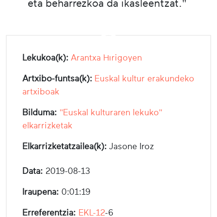
eta beharrezkoa da ikasleentzat."
Lekukoa(k):
Arantxa Hirigoyen
Artxibo-funtsa(k):
Euskal kultur erakundeko
artxiboak
Bilduma:
"Euskal kulturaren lekuko"
elkarrizketak
Elkarrizketatzailea(k):
Jasone Iroz
Data:
2019-08-13
Iraupena:
0:01:19
Erreferentzia:
EKL-12
-6