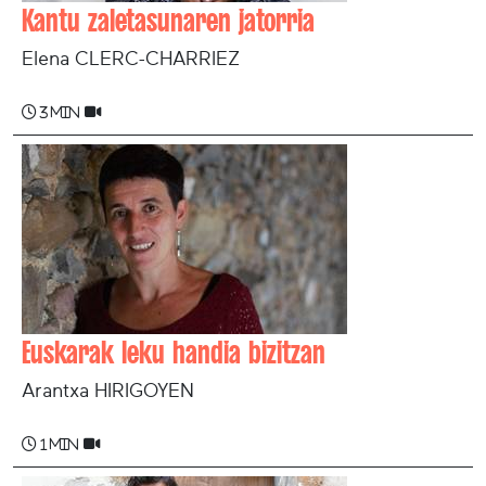
Kantu zaletasunaren jatorria
Elena CLERC-CHARRIEZ
3 min
Euskarak leku handia bizitzan
Arantxa HIRIGOYEN
1 min