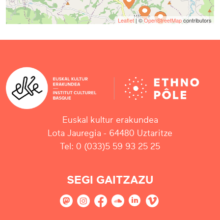
Leaflet
| ©
OpenStreetMap
contributors
Euskal kultur erakundea
Lota Jauregia - 64480 Uztaritze
Tel: 0 (033)5 59 93 25 25
SEGI GAITZAZU