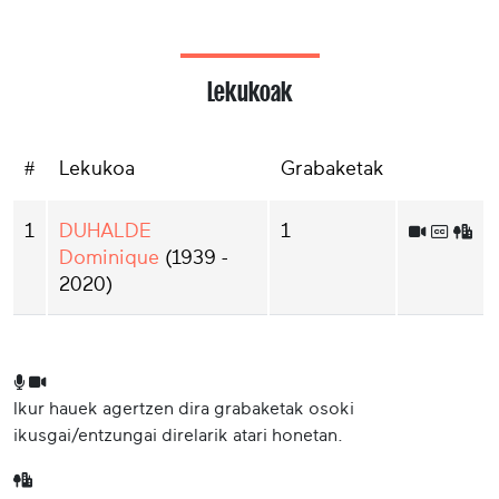
Lekukoak
#
Lekukoa
Grabaketak
1
DUHALDE
1
Dominique
(1939 -
2020)
Ikur hauek agertzen dira grabaketak osoki
ikusgai/entzungai direlarik atari honetan.