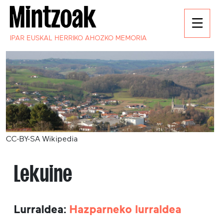
IPAR EUSKAL HERRIKO AHOZKO MEMORIA
CC-BY-SA Wikipedia
Lekuine
Lurraldea:
Hazparneko lurraldea