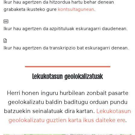
Ikur hau agertzen da hitzordua hartu behar denean
grabaketa ikusteko gure
kontsultagunean
.
Ikur hau agertzen da azpitituluak eskuragarri daudenean.
Ikur hau agertzen da transkripzio bat eskuragarri denean.
Lekukotasun geolokalizatuak
Herri honen inguru hurbilean zonbait pasarte
geolokalizatu baldin baditugu orduan pundu
batzuekin seinalatuak dira kartan.
Lekukotasun
geolokalizatu guztien karta ikus daiteke ere
.