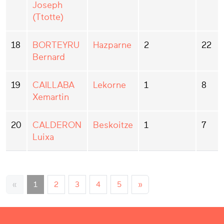
Joseph
(Ttotte)
18
BORTEYRU
Hazparne
2
22
Bernard
19
CAILLABA
Lekorne
1
8
Xemartin
20
CALDERON
Beskoitze
1
7
Luixa
«
1
2
3
4
5
»