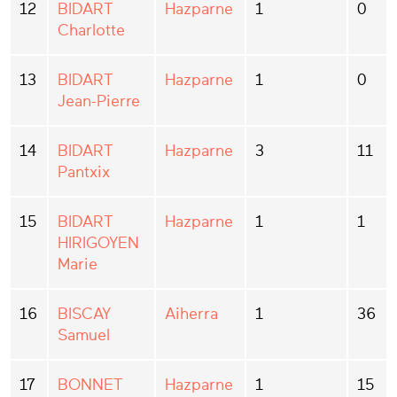
12
BIDART
Hazparne
1
0
Charlotte
13
BIDART
Hazparne
1
0
Jean-Pierre
14
BIDART
Hazparne
3
11
Pantxix
15
BIDART
Hazparne
1
1
HIRIGOYEN
Marie
16
BISCAY
Aiherra
1
36
Samuel
17
BONNET
Hazparne
1
15