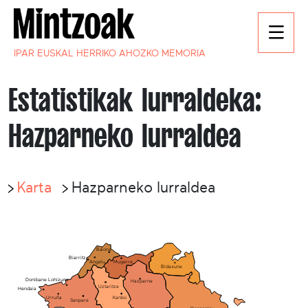
IPAR EUSKAL HERRIKO AHOZKO MEMORIA
Estatistikak lurraldeka:
Hazparneko lurraldea
Karta
Hazparneko lurraldea
Baiona
Biarritz
Mugerre
Angelu
Bidaxune
Donibane Lohizune
Hazparne
Uztaritze
Hendaia
Kanbo
Urruña
Senpere