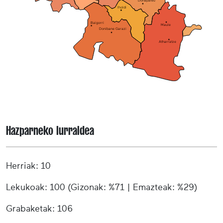
Donapaleu
Iholdi
Baigorri
Maule
Donibane Garazi
Atharratze
Hazparneko lurraldea
Herriak: 10
Lekukoak: 100 (Gizonak: %71 | Emazteak: %29)
Grabaketak: 106