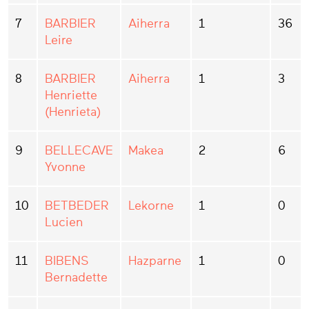
7
BARBIER
Aiherra
1
36
Leire
8
BARBIER
Aiherra
1
3
Henriette
(Henrieta)
9
BELLECAVE
Makea
2
6
Yvonne
10
BETBEDER
Lekorne
1
0
Lucien
11
BIBENS
Hazparne
1
0
Bernadette