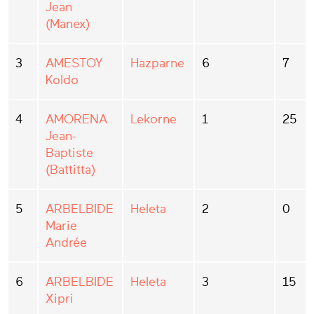
Jean
(Manex)
3
AMESTOY
Hazparne
6
7
Koldo
4
AMORENA
Lekorne
1
25
Jean-
Baptiste
(Battitta)
5
ARBELBIDE
Heleta
2
0
Marie
Andrée
6
ARBELBIDE
Heleta
3
15
Xipri